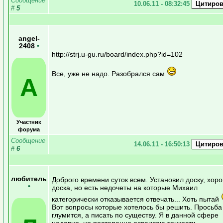
Сообщение
10.06.11 - 08:32:45
#
5
angel-
2408
•
http://strj.u-gu.ru/board/index.php?id=102
Все, уже не надо. Разобрался сам
A
Участник
форума
Сообщение
14.06.11 - 16:50:13
#
6
любитель
Доброго времени суток всем. Установил доску, хор
•
доска, но есть недочеты на которые Михаил
категорически отказывается отвечать... Хоть пытай
Вот вопросы которые хотелось бы решить. Просьба
глумится, а писать по существу. Я в данной сфере
недавно, но постепенно осваиваю тонкости.