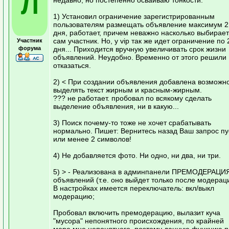
Л
1) Установил ограничение зарегистрированным
пользователям размещать объявление максимум 2
дня, работает, причем неважно насколько выбирает
сам участник. Но, у vip так же идет ограничение по 
Участник
форума
дня... Приходится вручную увеличивать срок жизни
объявлений. Неудобно. Временно от этого решили
отказаться.
2) < При создании объявления добавлена возможн
выделять текст жирным и красным-жирным.
??? не работает. пробовал по всякому сделать
выделение объявления, ни в какую...
3) Поиск почему-то тоже не хочет срабатывать
нормально. Пишет: Вернитесь назад Ваш запрос пус
или менее 2 символов!
4) Не добавляется фото. Ни одно, ни два, ни три.
5) > - Реализована в админпанели ПРЕМОДЕРАЦИ
объявлений (т.е. оно выйдет только после модераци
В настройках имеется переключатель: вкл/выкл
модерацию;
Пробовал включить премодерацию, вылазит куча
"мусора" непонятного происхождения, по крайней
мере мне непонятного, поэтому данную функцию п