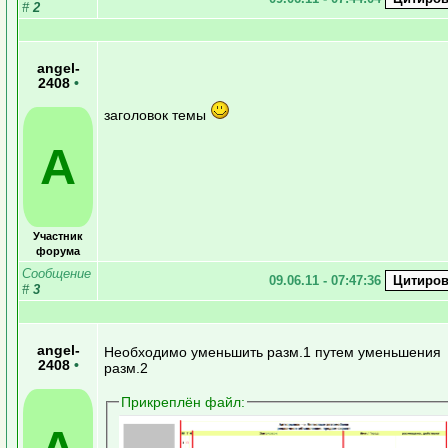
#
2
angel-
2408
•
заголовок темы
A
Участник
форума
Сообщение
09.06.11 - 07:47:36
#
3
angel-
Необходимо уменьшить разм.1 путем уменьшения
2408
•
разм.2
Прикреплён файл: