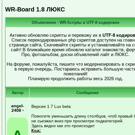
WR-Board 1.8 ЛЮКС
Объявление - WR-Scriptы в UTF-8 кодировке
Активно обновляю скрипты и перевожу их в
UTF-8 кодиров
Список перекодированных php скриптов доступен на главн
странице сайта. Скачивайте скрипты и устанавливайте на с
сайт! В ближайшее время обновлю каталог знакомств, фо
Про, фотоальбом, доски объявлений лайт и ЛЮКС.
На форуме, пожалуйста, пишите что модернизировать в скри
в первую очередь. Постараюсь исправить большую част
пожеланий!
Планирую продолжить работы весь 2026 год.
Автор
Сообщение
angel-
Версия 1.7 Lux beta
2408
•
Помогите уменьшить длину столбцов, чтоб правый 
не сьезжал вниз при просмотре подкатегорий.
Здесь видно как это происходит
Код: