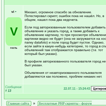
vi
•
Михаил, огромное спасибо за обновление.
Потестировал скрипт, ошибок пока не нашёл. Но, в
общем, нашел пока два недочета.
V
Если под авторизованным пользователем добавить
объявление и указать город, а также добавить к
объявлению картинку, то при просмотре объявлен
картинки видно не будет (она не загружается на хос
папку datafoto) и поле город будет пустое. Однако,
если зайти в какую-нибудь категорию, то город в сп
гость
объявлений там отображается правильно (т.е. тот
который был указан).
В профиле авторизованного пользователя город не
был указан.
Объявления от неавторизованного пользователя
добавляются как положено, проблем никаких нет.
Сообщение
22.07.11 - 15:24:43
#
13
Главная сайта
»
Бесплатные PHP скрипты - форум