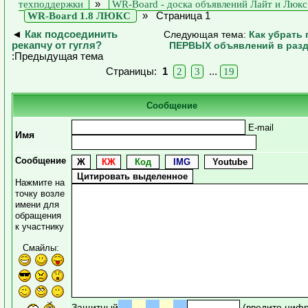
техподдержки
»
WR-Board - доска объявлений Лайт и Люкс
WR-Board 1.8 ЛЮКС
»
Страница 1
◄
Как подсоединить
Следующая тема:
Как убрать 
рекапчу от гугля?
ПЕРВЫХ объявлений в раз
:Предыдущая тема
Страницы:
1
2
3
...
19
Сообщение
E-mail
Имя
Сообщение
Нажмите на
точку возле
имени для
обращения
к участнику
Смайлы:
Защитный
(введите циф