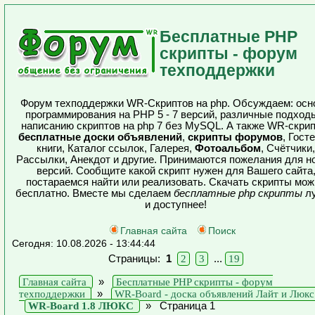
Бесплатные PHP
скрипты - форум
техподдержки
Форум техподдержки WR-Скриптов на php. Обсуждаем: осн
программирования на PHP 5 - 7 версий, различные подход
написанию скриптов на php 7 без MySQL. А также WR-скрип
бесплатные доски объявлений
,
скрипты форумов
, Гост
книги, Каталог ссылок, Галерея,
Фотоальбом
, Счётчики,
Рассылки, Анекдот и другие. Принимаются пожелания для н
версий. Сообщите какой скрипт нужен для Вашего сайта
постараемся найти или реализовать. Скачать скрипты мож
бесплатно. Вместе мы сделаем
бесплатные php скрипты
л
и доступнее!
Главная сайта
Поиск
Сегодня: 10.08.2026 - 13:44:44
Страницы:
1
2
3
...
19
Главная сайта
»
Бесплатные PHP скрипты - форум
техподдержки
»
WR-Board - доска объявлений Лайт и Люкс
WR-Board 1.8 ЛЮКС
»
Страница 1