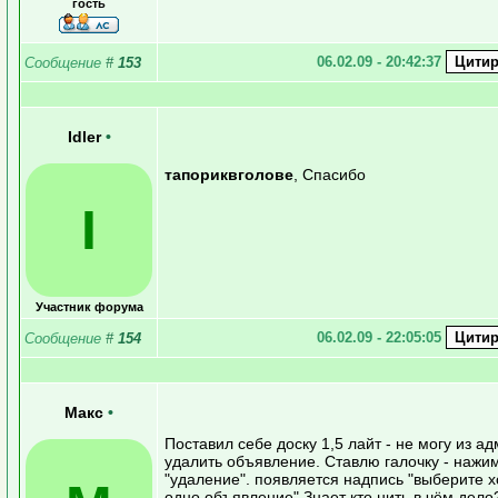
гость
06.02.09 - 20:42:37
Сообщение
#
153
Idler
•
тапориквголове
, Спасибо
I
Участник форума
06.02.09 - 22:05:05
Сообщение
#
154
Макс
•
Поставил себе доску 1,5 лайт - не могу из а
удалить объявление. Ставлю галочку - наж
"удаление". появляется надпись "выберите х
одно объявление" Знает кто нить в чём дело