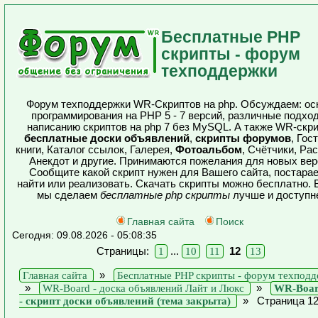
Бесплатные PHP
скрипты - форум
техподдержки
Форум техподдержки WR-Скриптов на php. Обсуждаем: ос
программирования на PHP 5 - 7 версий, различные подхо
написанию скриптов на php 7 без MySQL. А также WR-скр
бесплатные доски объявлений
,
скрипты форумов
, Гос
книги, Каталог ссылок, Галерея,
Фотоальбом
, Счётчики, Ра
Анекдот и другие. Принимаются пожелания для новых вер
Сообщите какой скрипт нужен для Вашего сайта, постара
найти или реализовать. Скачать скрипты можно бесплатно. 
мы сделаем
бесплатные php скрипты
лучше и доступн
Главная сайта
Поиск
Сегодня: 09.08.2026 - 05:08:35
Страницы:
...
12
1
10
11
13
»
Главная сайта
Бесплатные PHP скрипты - форум техпод
»
»
WR-Board - доска объявлений Лайт и Люкс
WR-Boar
»
Страница 1
- скрипт доски объявлений (тема закрыта)