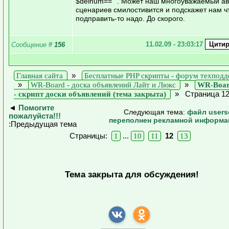
$delnum=="". Может наш многоуважаемый ав
сценариев смилостивится и подскажет нам ч
подправить-то надо. До скорого.
11.02.09 - 23:03:17
Сообщение
#
156
»
Главная сайта
Бесплатные PHP скрипты - форум техпод
»
»
WR-Board - доска объявлений Лайт и Люкс
WR-Boar
»
Страница 1
- скрипт доски объявлений (тема закрыта)
◄
Помогите
Следующая тема:
файл users
пожалуйста!!!
переполнен рекламной информа
:Предыдущая тема
Страницы:
...
12
1
10
11
13
Тема закрыта для обсуждения!