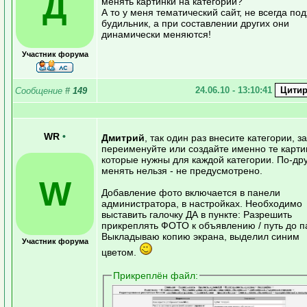
Д
менять картинки на категории?
А то у меня тематический сайт, не всегда по
будильник, а при составлении других они
динамически меняются!
Участник форума
24.06.10 - 13:10:41
Сообщение
#
149
WR
•
Дмитрий
, так один раз внесите категории, з
переименуйте или создайте именно те карти
которые нужны для каждой категории. По-др
менять нельзя - не предусмотрено.
W
Добавление фото включается в панели
администратора, в настройках. Необходимо
выставить галочку ДА в пункте: Разрешить
прикреплять ФОТО к объявлению / путь до п
Выкладываю копию экрана, выделил синим
Участник форума
цветом.
Прикреплён файл: