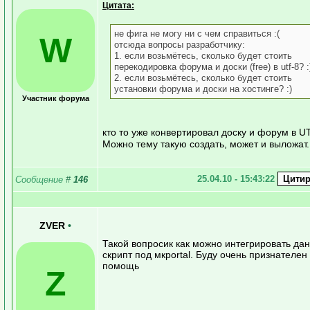
Цитата:
не фига не могу ни с чем справиться :(
W
отсюда вопросы разработчику:
1. если возьмётесь, сколько будет стоить
перекодировка форума и доски (free) в utf-8? :
2. если возьмётесь, сколько будет стоить
установки форума и доски на хостинге? :)
Участник форума
кто то уже конвертировал доску и форум в U
Можно тему такую создать, может и выложат.
25.04.10 - 15:43:22
Сообщение
#
146
ZVER
•
Такой вопросик как можно интегрировать да
скрипт под мкportal. Буду очень признателен
помощь
Z