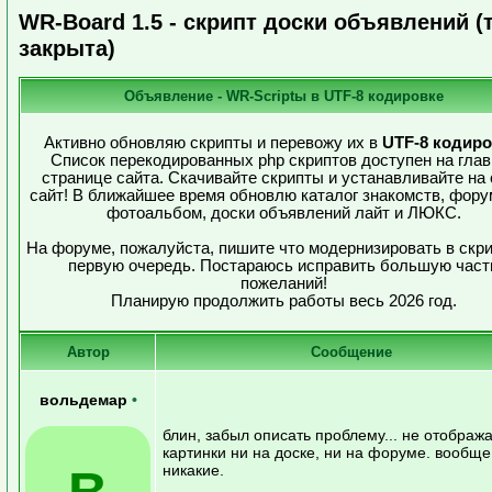
WR-Board 1.5 - скрипт доски объявлений (
закрыта)
Объявление - WR-Scriptы в UTF-8 кодировке
Активно обновляю скрипты и перевожу их в
UTF-8 кодиро
Список перекодированных php скриптов доступен на глав
странице сайта. Скачивайте скрипты и устанавливайте на
сайт! В ближайшее время обновлю каталог знакомств, фору
фотоальбом, доски объявлений лайт и ЛЮКС.
На форуме, пожалуйста, пишите что модернизировать в скри
первую очередь. Постараюсь исправить большую част
пожеланий!
Планирую продолжить работы весь 2026 год.
Автор
Сообщение
вольдемар
•
блин, забыл описать проблему... не отображ
картинки ни на доске, ни на форуме. вообще
В
никакие.