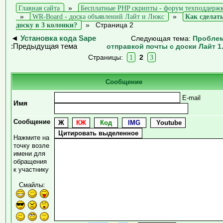
Главная сайта
»
Бесплатные PHP скрипты - форум техподдерж
»
WR-Board - доска объявлений Лайт и Люкс
»
Как сделат
доску в 3 колонки?
»
Страница 2
◄
Установка кода Sape
Следующая тема:
Пробле
:Предыдущая тема
отправкой почты с доски Лайт 1
Страницы:
1
2
3
Сообщение
E-mail
Имя
Сообщение
Нажмите на
точку возле
имени для
обращения
к участнику
Смайлы: