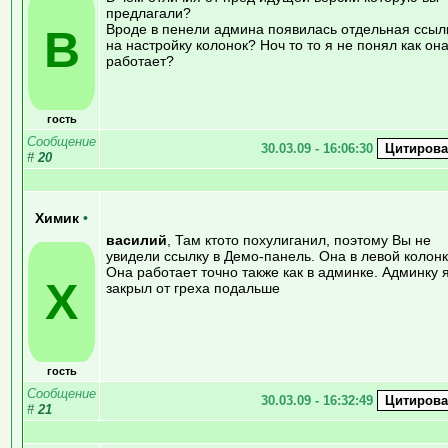
предлагали?
Вроде в пенели админа появилась отдельная ссыл
В
на настройку колонок? Ноч то то я не понял как он
работает?
гость
Сообщение
30.03.09 - 16:06:30
#
20
Химик
•
василий
, Там ктото похулиганил, поэтому Вы не
увидели ссылку в Демо-панель. Она в левой колонк
Она работает точно также как в админке. Админку 
Х
закрыл от греха подальше
гость
Сообщение
30.03.09 - 16:32:49
#
21