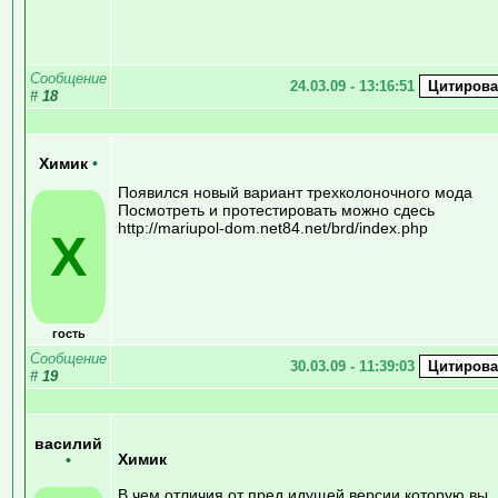
Сообщение
24.03.09 - 13:16:51
#
18
Химик
•
Появился новый вариант трехколоночного мода
Посмотреть и протестировать можно сдесь
http://mariupol-dom.net84.net/brd/index.php
Х
гость
Сообщение
30.03.09 - 11:39:03
#
19
василий
Химик
•
В чем отличия от пред идущей версии которую вы