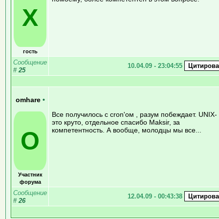
Х
гость
Сообщение
10.04.09 - 23:04:55
#
25
omhare
•
Все получилось с cron'ом , разум побеждает. UNIX-
это круто, отдельное спасибо Maksir, за
компетентность. А вообще, молодцы мы все...
O
Участник
форума
Сообщение
12.04.09 - 00:43:38
#
26