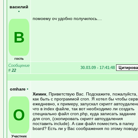
василий
•
помоему оч удобно получилось....
В
гость
Сообщение
30.03.09 - 17:41:48
#
22
omhare
•
Химик
, Приветствую Вас. Подскажите, пожалуйста,
как быть с программой cron. Я хотел бы чтобы сер
ежедневно, к примеру, запускал скрипт автоудален
O
что в index файле, так вот необходимо ли создать
специально файл cron.php, куда записать задание
для cron, (скопировать скрипт автоудаления
поставить include). А сам файл поместить в папку
board? Есть ли у Вас соображения по этому поводу
Участник