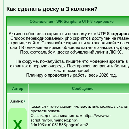
Как сделать доску в 3 колонки?
Объявление - WR-Scriptы в UTF-8 кодировке
Активно обновляю скрипты и перевожу их в
UTF-8 кодиров
Список перекодированных php скриптов доступен на главн
странице сайта. Скачивайте скрипты и устанавливайте на с
сайт! В ближайшее время обновлю каталог знакомств, фор
Про, фотоальбом, доски объявлений лайт и ЛЮКС.
На форуме, пожалуйста, пишите что модернизировать в
скриптах в первую очередь. Постараюсь исправить больш
часть пожеланий!
Планирую продолжить работы весь 2026 год.
Автор
Сообщение
Химик
•
Кажется что-то схимичил.
василий
, можешь скачат
протестировать.
Ссылкадля скачивания там https://www.wr-
Х
script.ru/forum/index.php?
fid=10&id=108153&page=1#m2