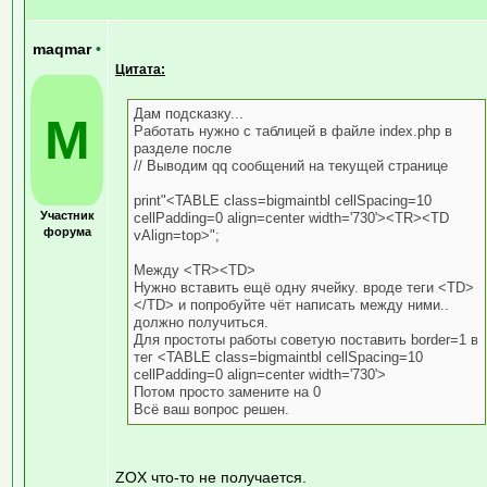
maqmar
•
Цитата:
Дам подсказку...
M
Работать нужно с таблицей в файле index.php в
разделе после
// Выводим qq сообщений на текущей странице
print"<TABLE class=bigmaintbl cellSpacing=10
Участник
cellPadding=0 align=center width='730'><TR><TD
форума
vAlign=top>";
Между <TR><TD>
Нужно вставить ещё одну ячейку. вроде теги <TD>
</TD> и попробуйте чёт написать между ними..
должно получиться.
Для простоты работы советую поставить border=1 в
тег <TABLE class=bigmaintbl cellSpacing=10
cellPadding=0 align=center width='730'>
Потом просто замените на 0
Всё ваш вопрос решен.
ZOX что-то не получается.