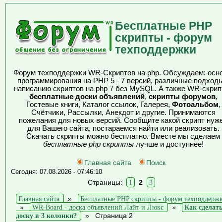
Бесплатные PHP
скрипты - форум
техподдержки
Форум техподдержки WR-Скриптов на php. Обсуждаем: осн
программирования на PHP 5 - 7 версий, различные подходы
написанию скриптов на php 7 без MySQL. А также WR-скрип
бесплатные доски объявлений
,
скрипты форумов
,
Гостевые книги, Каталог ссылок, Галерея,
Фотоальбом
,
Счётчики, Рассылки, Анекдот и другие. Принимаются
пожелания для новых версий. Сообщите какой скрипт нуж
для Вашего сайта, постараемся найти или реализовать.
Скачать скрипты можно бесплатно. Вместе мы сделаем
бесплатные php скрипты
лучше и доступнее!
Главная сайта
Поиск
Сегодня: 07.08.2026 - 07:46:10
Страницы:
1
2
3
Главная сайта
»
Бесплатные PHP скрипты - форум техподдерж
»
WR-Board - доска объявлений Лайт и Люкс
»
Как сделат
доску в 3 колонки?
»
Страница 2