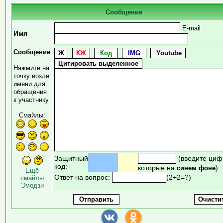
Сообщение
E-mail
Имя
Сообщение
Нажмите на
точку возле
имени для
обращения
к участнику
Смайлы:
Защитный
(введите циф
код:
которые на
)
синем фоне
Ещё
Ответ на вопрос:
(2+2=?)
смайлы
Эмодзи