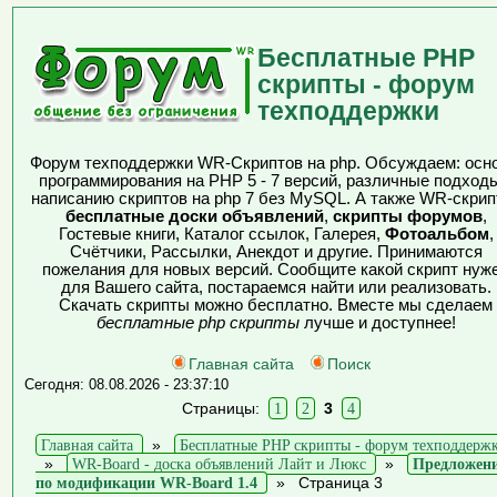
Бесплатные PHP
скрипты - форум
техподдержки
Форум техподдержки WR-Скриптов на php. Обсуждаем: осн
программирования на PHP 5 - 7 версий, различные подходы
написанию скриптов на php 7 без MySQL. А также WR-скрип
бесплатные доски объявлений
,
скрипты форумов
,
Гостевые книги, Каталог ссылок, Галерея,
Фотоальбом
,
Счётчики, Рассылки, Анекдот и другие. Принимаются
пожелания для новых версий. Сообщите какой скрипт нуж
для Вашего сайта, постараемся найти или реализовать.
Скачать скрипты можно бесплатно. Вместе мы сделаем
бесплатные php скрипты
лучше и доступнее!
Главная сайта
Поиск
Сегодня: 08.08.2026 - 23:37:10
Страницы:
1
2
3
4
Главная сайта
»
Бесплатные PHP скрипты - форум техподдерж
»
WR-Board - доска объявлений Лайт и Люкс
»
Предложен
по модификации WR-Board 1.4
»
Страница 3