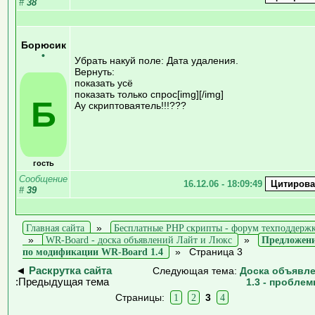
#
38
Борюсик
•
Убрать накуй поле: Дата удаления.
Вернуть:
показать усё
показать только спрос[img][/img]
Б
Ау скриптоваятель!!!???
гость
Сообщение
16.12.06 - 18:09:49
#
39
Главная сайта
»
Бесплатные PHP скрипты - форум техподдерж
»
WR-Board - доска объявлений Лайт и Люкс
»
Предложен
по модификации WR-Board 1.4
»
Страница 3
◄
Раскрутка сайта
Следующая тема:
Доска объявл
:Предыдущая тема
1.3 - пробле
Страницы:
1
2
3
4