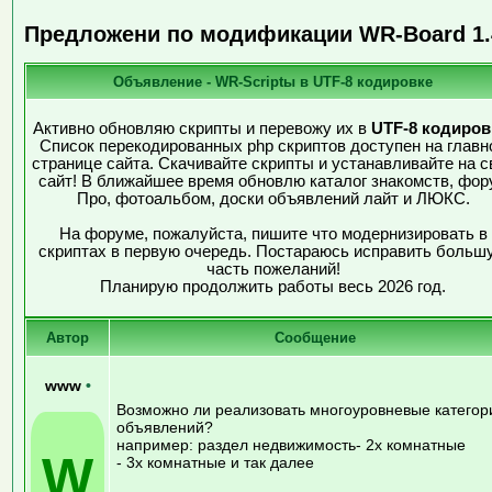
Предложени по модификации WR-Board 1.
Объявление - WR-Scriptы в UTF-8 кодировке
Активно обновляю скрипты и перевожу их в
UTF-8 кодиров
Список перекодированных php скриптов доступен на главн
странице сайта. Скачивайте скрипты и устанавливайте на с
сайт! В ближайшее время обновлю каталог знакомств, фор
Про, фотоальбом, доски объявлений лайт и ЛЮКС.
На форуме, пожалуйста, пишите что модернизировать в
скриптах в первую очередь. Постараюсь исправить больш
часть пожеланий!
Планирую продолжить работы весь 2026 год.
Автор
Сообщение
www
•
Возможно ли реализовать многоуровневые категор
объявлений?
например: раздел недвижимость- 2х комнатные
W
- 3х комнатные и так далее