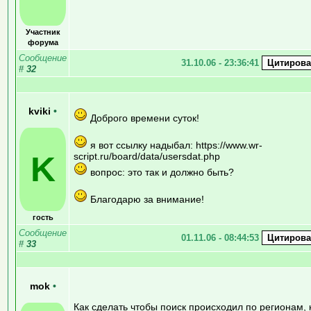
Участник
форума
Сообщение
31.10.06 - 23:36:41
#
32
kviki
•
Доброго времени суток!
я вот ссылку надыбал: https://www.wr-
K
script.ru/board/data/usersdat.php
вопрос: это так и должно быть?
Благодарю за внимание!
гость
Сообщение
01.11.06 - 08:44:53
#
33
mok
•
Как сделать чтобы поиск происходил по регионам, 