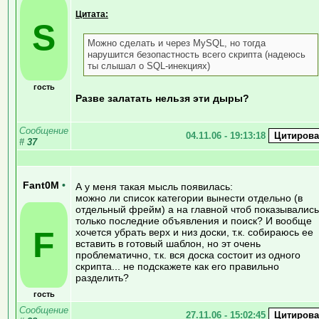
Цитата:
S
Можно сделать и через MySQL, но тогда
нарушится безопастность всего скрипта (надеюсь
ты слышал о SQL-инекциях)
гость
Разве залатать нельзя эти дыры?
Сообщение
04.11.06 - 19:13:18
#
37
Fant0M
•
А у меня такая мысль появилась:
можно ли список категории вынести отдельно (в
отдельный фрейм) а на главной чтоб показывались
только последние объявления и поиск? И вообще
F
хочется убрать верх и низ доски, т.к. собираюсь ее
вставить в готовый шаблон, но эт очень
проблематично, т.к. вся доска состоит из одного
скрипта... не подскажете как его правильно
разделить?
гость
Сообщение
27.11.06 - 15:02:45