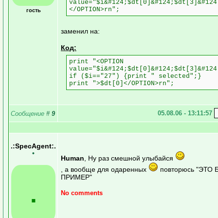
value="$i&#124;$dt[0]&#124;$dt[3]&#124
</OPTION>rn";
гость
заменил на:
Код:
print "<OPTION
value="$i&#124;$dt[0]&#124;$dt[3]&#124
if ($i=="27") {print " selected";}
print ">$dt[0]</OPTION>rn";
05.08.06 - 13:11:57
Сообщение
#
9
.:SpecAgent:.
•
Human
, Ну раз смешной улыбайся
, а вообще для одаренных
повторюсь "ЭТО 
ПРИМЕР"
.
No comments