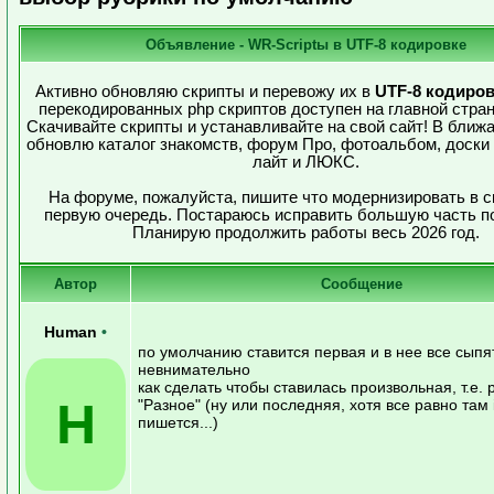
Объявление - WR-Scriptы в UTF-8 кодировке
Активно обновляю скрипты и перевожу их в
UTF-8 кодиро
перекодированных php скриптов доступен на главной стран
Скачивайте скрипты и устанавливайте на свой сайт! В ближ
обновлю каталог знакомств, форум Про, фотоальбом, доски
лайт и ЛЮКС.
На форуме, пожалуйста, пишите что модернизировать в с
первую очередь. Постараюсь исправить большую часть п
Планирую продолжить работы весь 2026 год.
Автор
Сообщение
Human
•
по умолчанию ставится первая и в нее все сыпя
невнимательно
как сделать чтобы ставилась произвольная, т.е. 
H
"Разное" (ну или последняя, хотя все равно там i
пишется...)