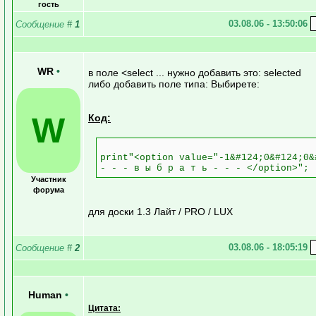
гость
03.08.06 - 13:50:06
Сообщение
#
1
WR
•
в поле <select ... нужно добавить это: selected
либо добавить поле типа: Выбирете:
W
Код:
print"<option value="-1&#124;0&#124;0&
- - - в ы б р а т ь - - - </option>";
Участник
форума
для доски 1.3 Лайт / PRO / LUX
03.08.06 - 18:05:19
Сообщение
#
2
Human
•
Цитата: