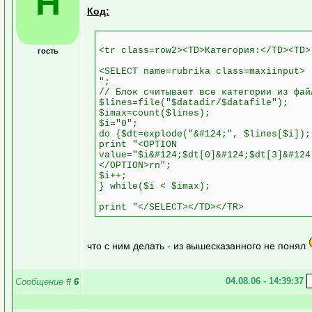
H
Код:
<tr class=row2><TD>Категория:</TD><TD>
гость
<SELECT name=rubrika class=maxiinput>
";
// Блок считывает все категории из фай
$lines=file("$datadir/$datafile");
$imax=count($lines);
$i="0";
do {$dt=explode("&#124;", $lines[$i]);
print "<OPTION
value="$i&#124;$dt[0]&#124;$dt[3]&#124
</OPTION>rn";
$i++;
} while($i < $imax);
print "</SELECT></TD></TR>
что с ним делать - из вышесказанного не понял
04.08.06 - 14:39:37
Сообщение
#
6