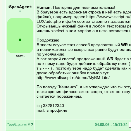
.:SpecAgent:.
Human
, Повторяю для невнимательных!
•
В браузере есть адресная строка в ней есть адре
файла), например адрес https://www.wr-script.ru/
LUX/add.php и файл соответственно называется
Открываешь нужный файл в любом текстовом ре
.
ищешь <select в нем <option а в него вставляешь
Продолжаю!
В твоем случае этот способ предложенный
WR
и невнимательные юзеры все равно будут остав
по умолчанию.
гость
А вот второй способ предложенный
WR
будет в 
но к нему надо будет добавить обработку поля (- 
т ь - - - ) , поэтому тебе надо будет сделать как 
доске обработчик ошибок пример тут
http://www.allscript.ru/demo/MyBM-Lite/
По поводу "Кащенко", я не утверждал что ты отту
точки зрения филосовского спора, ответ по типу
считается поражением.
icq:332812340
mail: в профиле
04.08.06 - 15:11:34
Сообщение
#
7