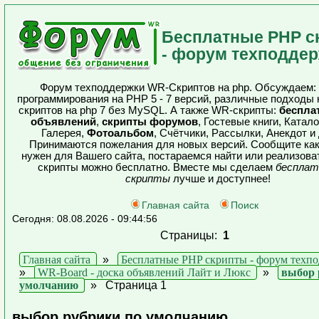
Бесплатные PHP с
- форум техподде
Форум техподдержки WR-Скриптов на php. Обсуждаем:
программирования на PHP 5 - 7 версий, различные подходы 
скриптов на php 7 без MySQL. А также WR-скрипты:
беспла
объявлений
,
скрипты форумов
, Гостевые книги, Катал
Галерея,
Фотоальбом
, Счётчики, Рассылки, Анекдот и 
Принимаются пожелания для новых версий. Сообщите как
нужен для Вашего сайта, постараемся найти или реализова
скрипты можно бесплатно. Вместе мы сделаем
бесплат
скрипты
лучше и доступнее!
Главная сайта
Поиск
Сегодня: 08.08.2026 - 09:44:56
Страницы:
1
Главная сайта
»
Бесплатные PHP скрипты - форум техп
»
WR-Board - доска объявлений Лайт и Люкс
»
выбор 
умолчанию
»
Страница 1
выбор рубрики по умолчанию