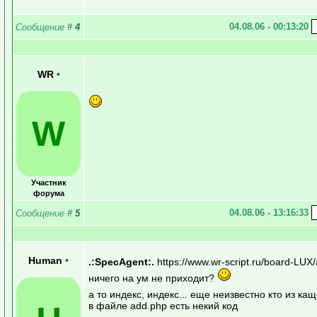
04.08.06 - 00:13:20
Сообщение
#
4
WR
•
W
Участник
форума
04.08.06 - 13:16:33
Сообщение
#
5
Human
•
.:SpecAgent:.
https://www.wr-script.ru/board-LUX
ничего на ум не приходит?
а то индекс, индекс... еще неизвестно кто из ка
в файле add.php есть некий код