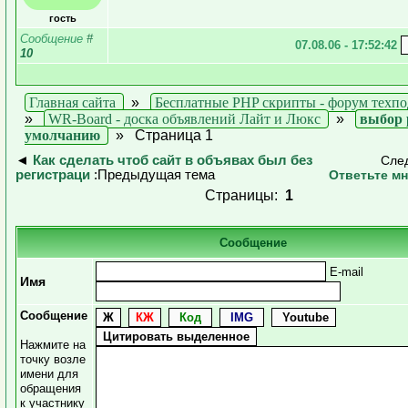
гость
Сообщение
#
07.08.06 - 17:52:42
10
Главная сайта
»
Бесплатные PHP скрипты - форум техп
»
WR-Board - доска объявлений Лайт и Люкс
»
выбор 
умолчанию
»
Страница 1
◄
Как сделать чтоб сайт в объявах был без
Сле
регистраци
:Предыдущая тема
Ответьте мн
Страницы:
1
Сообщение
E-mail
Имя
Сообщение
Нажмите на
точку возле
имени для
обращения
к участнику