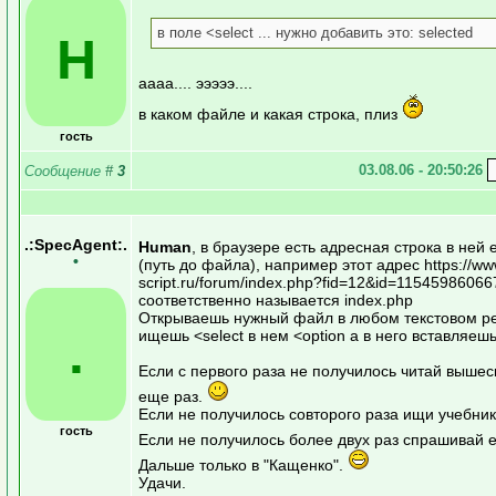
в поле <select ... нужно добавить это: selected
H
аааа.... эээээ....
в каком файле и какая строка, плиз
гость
03.08.06 - 20:50:26
Сообщение
#
3
.:SpecAgent:.
Human
, в браузере есть адресная строка в ней 
•
(путь до файла), например этот адрес https://ww
script.ru/forum/index.php?fid=12&id=1154598606
соответственно называется index.php
Открываешь нужный файл в любом текстовом ре
.
ищешь <select в нем <option а в него вставляешь
Если с первого раза не получилось читай выше
еще раз.
Если не получилось совторого раза ищи учебни
гость
Если не получилось более двух раз спрашивай 
Дальше только в "Кащенко".
Удачи.