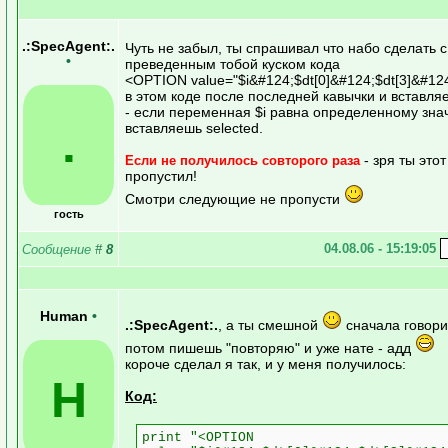
.:SpecAgent:.
Чуть не забыл, ты спрашивал что набо сделать с
•
преведенным тобой куском кода
<OPTION value="$i&#124;$dt[0]&#124;$dt[3]&#124
в этом коде после последней кавычки и вставля
- если переменная $i равна определенному зн
.
вставляешь selected.
- зря ты этот
Если не получилось совторого раза
пропустил!
Смотри следующие не пропусти
гость
04.08.06 - 15:19:05
Сообщение
#
8
Human
•
.:SpecAgent:.
, а ты смешной
сначала говори
потом пишешь "повторяю" и уже нате - адд
короче сделал я так, и у меня получилось:
H
Код:
print "<OPTION