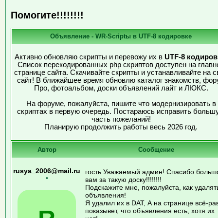
Помогите!!!!!!!!
Объявление - WR-Scriptы в UTF-8 кодировке
Активно обновляю скрипты и перевожу их в
UTF-8 кодиров
Список перекодированных php скриптов доступен на главн
странице сайта. Скачивайте скрипты и устанавливайте на с
сайт! В ближайшее время обновлю каталог знакомств, фор
Про, фотоальбом, доски объявлений лайт и ЛЮКС.
На форуме, пожалуйста, пишите что модернизировать в
скриптах в первую очередь. Постараюсь исправить больш
часть пожеланий!
Планирую продолжить работы весь 2026 год.
Автор
Сообщение
rusya_2006@mail.ru
гость Уважаемый админ! Спасибо больш
•
вам за такую доску!!!!!!!!
Подскажите мне, пожалуйста, как удалят
объявления!
Я удалил их в DAT, А на странице всё-ра
показывет, что объявления есть, хотя их