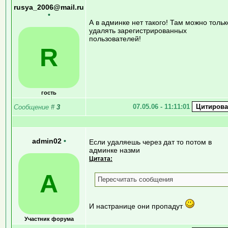
rusya_2006@mail.ru
•
А в админке нет такого! Там можно тольк
удалять зарегистрированных
пользователей!
R
гость
07.05.06 - 11:11:01
Сообщение
#
3
admin02
•
Если удаляешь через дат то потом в
админке назми
Цитата:
A
Пересчитать сообщения
И настранице они пропадут
Участник форума