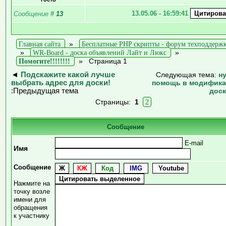
13.05.06 - 16:59:41
Сообщение
#
13
Главная сайта
»
Бесплатные PHP скрипты - форум техподдерж
»
WR-Board - доска объявлений Лайт и Люкс
»
Помогите!!!!!!!!
»
Страница 1
◄
Подскажите какой лучше
Следующая тема:
н
выбрать адрес для доски!
помощь в модифик
:Предыдущая тема
дос
Страницы:
1
2
Сообщение
E-mail
Имя
Сообщение
Нажмите на
точку возле
имени для
обращения
к участнику