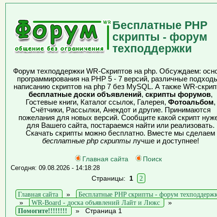
Бесплатные PHP
скрипты - форум
техподдержки
Форум техподдержки WR-Скриптов на php. Обсуждаем: осн
программирования на PHP 5 - 7 версий, различные подходы
написанию скриптов на php 7 без MySQL. А также WR-скрип
бесплатные доски объявлений
,
скрипты форумов
,
Гостевые книги, Каталог ссылок, Галерея,
Фотоальбом
,
Счётчики, Рассылки, Анекдот и другие. Принимаются
пожелания для новых версий. Сообщите какой скрипт нуж
для Вашего сайта, постараемся найти или реализовать.
Скачать скрипты можно бесплатно. Вместе мы сделаем
бесплатные php скрипты
лучше и доступнее!
Главная сайта
Поиск
Сегодня: 09.08.2026 - 14:18:28
Страницы:
1
2
Главная сайта
»
Бесплатные PHP скрипты - форум техподдерж
»
WR-Board - доска объявлений Лайт и Люкс
»
Помогите!!!!!!!!
»
Страница 1