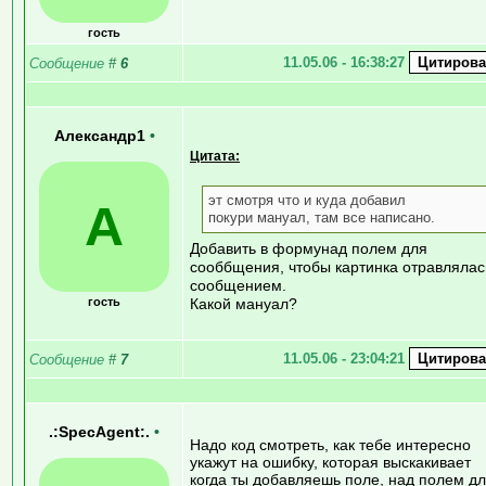
гость
11.05.06 - 16:38:27
Сообщение
#
6
Александр1
•
Цитата:
эт смотря что и куда добавил
А
покури мануал, там все написано.
Добавить в формунад полем для
сооббщения, чтобы картинка отравлялас
сообщением.
гость
Какой мануал?
11.05.06 - 23:04:21
Сообщение
#
7
.:SpecAgent:.
•
Надо код смотреть, как тебе интересно
укажут на ошибку, которая выскакивает
когда ты добавляешь поле, над полем д