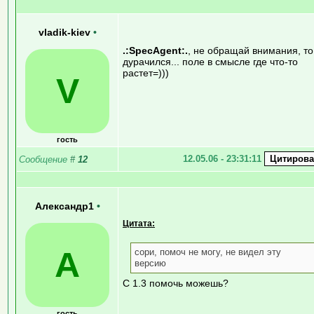
vladik-kiev
•
.:SpecAgent:.
, не обращай внимания, то
дурачился... поле в смысле где что-то
растет=)))
V
гость
12.05.06 - 23:31:11
Сообщение
#
12
Александр1
•
Цитата:
А
сори, помоч не могу, не видел эту
версию
С 1.3 помочь можешь?
гость