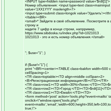
<INPUT type=hidden name=password value='$rdt[1]'>
Номер объявления: <input type=text class=maininput
value='1ХХ1YYY' maxlength=7>
<input type=submit class=longok value='Удалить'></th
</table><BR>
<small>* Зайдите в своё объявление. Посмотрите в
строку и
надите 7 цифр в конце строки, напрример,
https://www.sibdoska.ru/index.php?id=1021013 .
1021013 - это и есть номер объявления.</small>
"; $use="1"; }
if ($use!="1") {
print "<BR><center><TABLE class=bakfon width=500 c
cellSpacing=1>
<TR class=toptable><TD align=middle colSpan=2>
<B>Регистрационная информация</B></TD></TR>
<TR class=row1><TD width=30%>Логин:</TD><TD>$rdt
<TR class=row2><TD>Город:</TD><TD>$rdt[11]</TD
<TR class=row1><TD>Емайл:</TD><TD>
<form method='post' action='tools.php?event=mailto' ta
onclick=\"window.open('tools.php?
event=mailto','email','width=600,height=350,left=100,t
true;\">