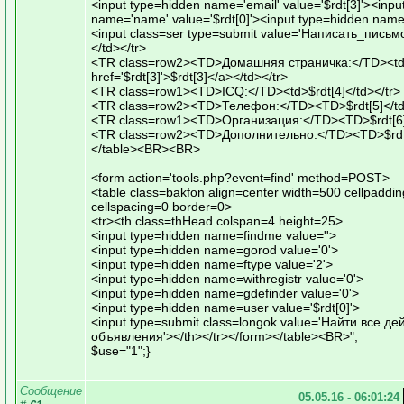
<input type=hidden name='email' value='$rdt[3]'><inpu
name='name' value='$rdt[0]'><input type=hidden name=
<input class=ser type=submit value='Написать_письм
</td></tr>
<TR class=row2><TD>Домашняя страничка:</TD><t
href='$rdt[3]'>$rdt[3]</a></td></tr>
<TR class=row1><TD>ICQ:</TD><td>$rdt[4]</td></tr>
<TR class=row2><TD>Телефон:</TD><TD>$rdt[5]</td
<TR class=row1><TD>Организация:</TD><TD>$rdt[6]<
<TR class=row2><TD>Дополнительно:</TD><TD>$rdt[
</table><BR><BR>
<form action='tools.php?event=find' method=POST>
<table class=bakfon align=center width=500 cellpaddi
cellspacing=0 border=0>
<tr><th class=thHead colspan=4 height=25>
<input type=hidden name=findme value=''>
<input type=hidden name=gorod value='0'>
<input type=hidden name=ftype value='2'>
<input type=hidden name=withregistr value='0'>
<input type=hidden name=gdefinder value='0'>
<input type=hidden name=user value='$rdt[0]'>
<input type=submit class=longok value='Найти все д
объявления'></th></tr></form></table><BR>";
$use="1";}
Сообщение
05.05.16 - 06:01:24