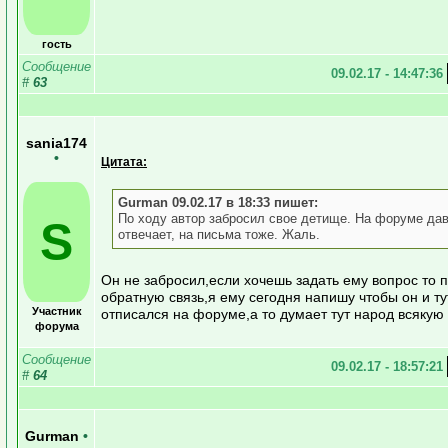
гость
Сообщение
09.02.17 - 14:47:36
#
63
sania174
•
Цитата:
Gurman 09.02.17 в 18:33 пишет:
По ходу автор забросил свое детище. На форуме дав
S
отвечает, на письма тоже. Жаль.
Он не забросил,если хочешь задать ему вопрос то 
обратную связь,я ему сегодня напишу чтобы он и ту
Участник
отписался на форуме,а то думает тут народ всякую
форума
Сообщение
09.02.17 - 18:57:21
#
64
Gurman
•