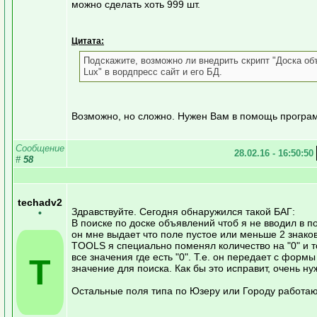
можно сделать хоть 999 шт.
Цитата:
Подскажите, возможно ли внедрить скрипт "Доска о
Lux" в вордпресс сайт и его БД.
Возможно, но сложно. Нужен Вам в помощь програм
Сообщение
28.02.16 - 16:50:50
#
58
techadv2
Здравствуйте. Сегодня обнаружился такой БАГ:
•
В поиске по доске объявлений чтоб я не вводил в п
он мне выдает что поле пустое или меньше 2 знако
TOOLS я специально поменял количество на "0" и т
все значения где есть "0". Т.е. он передает с формы
T
значение для поиска. Как бы это исправит, очень ну
Остальные поля типа по Юзеру или Городу работа