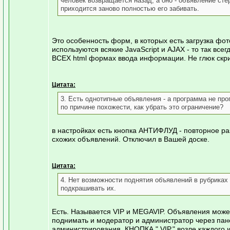
человек возвращается назад, а оно - объявление сте
приходится заново полностью его забивать.
Это особенность форм, в которых есть загрузка фот
используются всякие JavaScript и AJAX - то так всег
ВСЕХ html формах ввода информации. Не глюк скри
Цитата:
3. Есть однотипные объявления - а программа не про
по причине похожести, как убрать это ограничение?
в настройках есть кнопка АНТИФЛУД - повторное 
схожих объявлений. Отключил в Вашей доске.
Цитата:
4. Нет возможности поднятия объявлений в рубриках
подкрашивать их.
Есть. Называется VIP и MEGAVIP. Объявления може
поднимать и модератор и администратор через пан
администрирования. КНОПКА ".VIP." возле каждого 