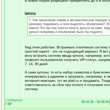
В новой сборке разрешено прикреплять до 5-и объ
Цитата:
7. Как заказчикам самим в автоматическом порядке з
денюжку поднимать и /или выделять объявления? Эт
важно! Что бы они смогли кинуть деньги на киви, янд
деньги например и объявление было бы поднято.
Над этим работаю. Встраивать платёжную систему в
простой скрипт - это не подходящий вариант. Я вот 
могу встроить систему ввода купона, например, кот
позволит пользователю получить VIP-статус, наприме
7, 14, 30 дней.
А сами купоны, то есть набор символов и букв можн
генерировать в админке и загружать, например, в 
интернет-макгазин, тот же plati.ru и продавать. Тог
ответственность за сбои при оплате и получаем по
систему.
Сообщение
28.02.16 - 16:38:16
#
57