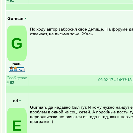
#
61
Gurman
•
По ходу автор забросил свое детище. На форуме д
отвечает, на письма тоже. Жаль.
G
гость
Сообщение
09.02.17 - 14:33:18
#
62
ed
•
Gurman
, да недавно был тут. И кому нужно найдут е
проблем в одной из соц. сетей. А подобные посты т
периодически появляются из года в год, как и новы
E
программ :)