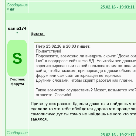
Сообщение
25.02.16 - 19:03:11
#
55
sania174
•
Цитата:
Петр 25.02.16 в 20:03 пишет:
Приветствую!
S
Подскажите, возможно ли внедрить скрипт "Доска о
Lux" в вордпресс сайт и его БД. Но чтобы все данные
зарегистрированным на ней пользователям оставали
сайта, чтобы, скажем, при переходе с доски объявле
форум или сам сайт авторизация не терялась.
Участник
Другими словами, чтобы скрипт работал как плагин.
форума
Такое возможно осуществить? Может, возьмется кто
огласите. Спасибо!
Привет,у них разные бд,если даже ты и найдешь чт
сделали,то это тебе обойдется дорого что проще за
самописную,тут ты точно не найдешь не кого кто эт
занялся.
Сообщение
25.02.16 - 19:21:17