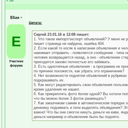
#
53
Elize
•
Цитата:
Сергей 23.01.16 в 12:08 пишет:
E
1. Что такое импорт/экспорт объявлений? У меня не р
пишет страница не найдена, ошибка 404.
2. Если какой то косяк в написании объявления и чел
нажимает отправить - появляется сообщение - типа о
человек возвращается назад, а оно - объявление сте
Участник
приходится заново полностью его забивать.
форума
3. Есть однотипные объявления - а программа не про
по причине похожести, как убрать это ограничение?
4. Нет возможности поднятия объявлений в рубриках
подкрашивать их.
5. Как могут редактировать свои объявления пользов
кроме удаления не нашел.
6. Как прикреплять фото более одной? Вы хотели поп
что бы можно более 3 фоток размещать?
7. Как заказчикам самим в автоматическом порядке з
денюжку поднимать и /или выделять объявдения? Эт
важно! Что бы они смогли кинуть деньги на киви, янд
деньги например и объявление было бы поднято.