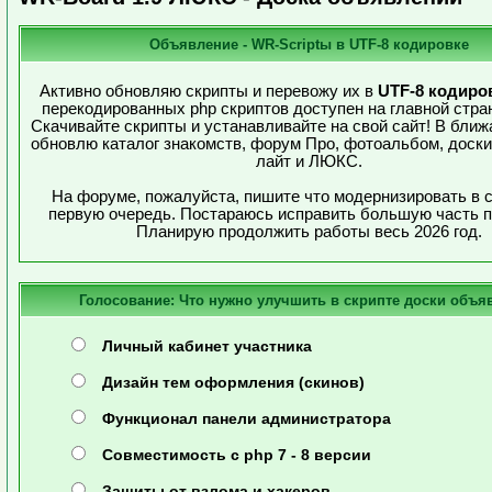
Объявление - WR-Scriptы в UTF-8 кодировке
Активно обновляю скрипты и перевожу их в
UTF-8 кодиро
перекодированных php скриптов доступен на главной стра
Скачивайте скрипты и устанавливайте на свой сайт! В бли
обновлю каталог знакомств, форум Про, фотоальбом, доск
лайт и ЛЮКС.
На форуме, пожалуйста, пишите что модернизировать в с
первую очередь. Постараюсь исправить большую часть 
Планирую продолжить работы весь 2026 год.
Голосование:
Что нужно улучшить в скрипте доски объя
Личный кабинет участника
Дизайн тем оформления (скинов)
Функционал панели администратора
Совместимость с php 7 - 8 версии
Защиты от взлома и хакеров