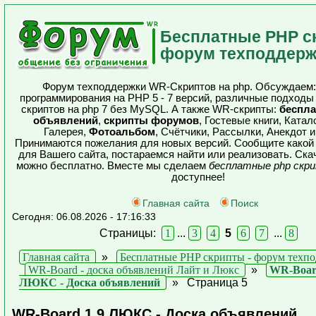
Бесплатные PHP с
форум техподдерж
Форум техподдержки WR-Скриптов на php. Обсуждаем:
программирования на PHP 5 - 7 версий, различные подходы
скриптов на php 7 без MySQL. А также WR-скрипты:
беспла
объявлений
,
скрипты форумов
, Гостевые книги, Катал
Галерея,
Фотоальбом
, Счётчики, Рассылки, Анекдот и
Принимаются пожелания для новых версий. Сообщите какой 
для Вашего сайта, постараемся найти или реализовать. Ска
можно бесплатно. Вместе мы сделаем
бесплатные php скр
доступнее!
Главная сайта
Поиск
Сегодня: 06.08.2026 - 17:16:33
Страницы:
1
...
3
4
5
6
7
...
8
Главная сайта
»
Бесплатные PHP скрипты - форум техп
WR-Board - доска объявлений Лайт и Люкс
»
WR-Boar
ЛЮКС - Доска объявлений
»
Страница 5
WR-Board 1.9 ЛЮКС - Доска объявлений