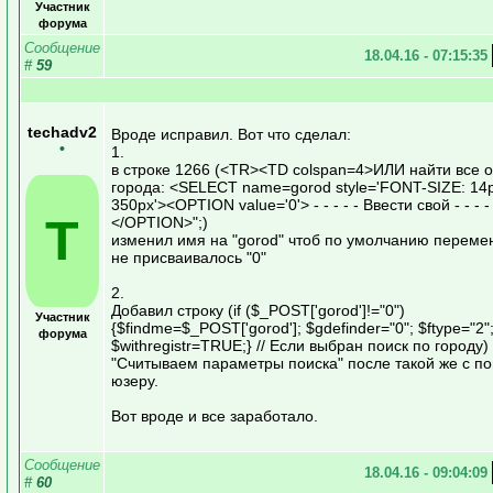
Участник
форума
Сообщение
18.04.16 - 07:15:35
#
59
techadv2
Вроде исправил. Вот что сделал:
•
1.
в строке 1266 (<TR><TD colspan=4>ИЛИ найти все 
города: <SELECT name=gorod style='FONT-SIZE: 14
350px'><OPTION value='0'> - - - - - Ввести свой - - - - 
T
</OPTION>";)
изменил имя на "gorod" чтоб по умолчанию переме
не присваивалось "0"
2.
Добавил строку (if ($_POST['gorod']!="0")
Участник
{$findme=$_POST['gorod']; $gdefinder="0"; $ftype="2"
форума
$withregistr=TRUE;} // Если выбран поиск по городу) 
"Считываем параметры поиска" после такой же с п
юзеру.
Вот вроде и все заработало.
Сообщение
18.04.16 - 09:04:09
#
60