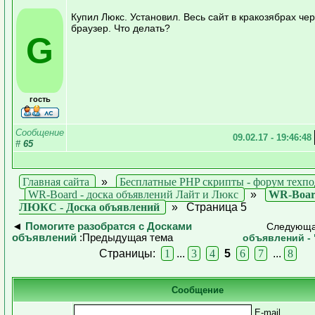
Купил Люкс. Установил. Весь сайт в кракозябрах че
браузер. Что делать?
G
гость
Сообщение
09.02.17 - 19:46:48
#
65
Главная сайта
»
Бесплатные PHP скрипты - форум техп
WR-Board - доска объявлений Лайт и Люкс
»
WR-Boar
ЛЮКС - Доска объявлений
»
Страница 5
◄
Помогите разобратся с Досками
Следующа
объявлений
:Предыдущая тема
объявлений - 
Страницы:
1
...
3
4
5
6
7
...
8
Сообщение
E-mail