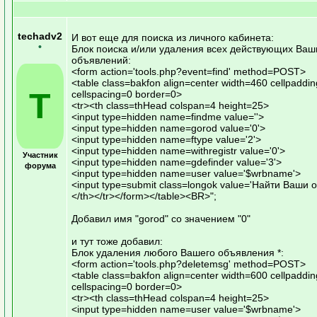
techadv2
И вот еще для поиска из личного кабинета:
•
Блок поиска и/или удаления всех действующих Ваш
объявлений:
<form action='tools.php?event=find' method=POST>
<table class=bakfon align=center width=460 cellpaddi
T
cellspacing=0 border=0>
<tr><th class=thHead colspan=4 height=25>
<input type=hidden name=findme value=''>
<input type=hidden name=gorod value='0'>
<input type=hidden name=ftype value='2'>
<input type=hidden name=withregistr value='0'>
Участник
<input type=hidden name=gdefinder value='3'>
форума
<input type=hidden name=user value='$wrbname'>
<input type=submit class=longok value='Найти Ваши 
</th></tr></form></table><BR>";
Добавил имя "gorod" со значением "0"
и тут тоже добавил:
Блок удаления любого Вашего объявления *:
<form action='tools.php?deletemsg' method=POST>
<table class=bakfon align=center width=600 cellpaddi
cellspacing=0 border=0>
<tr><th class=thHead colspan=4 height=25>
<input type=hidden name=user value='$wrbname'>