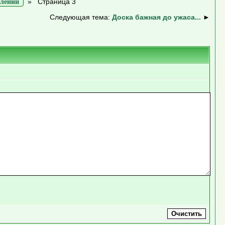
»
Страница 3
влений
Следующая тема:
Доска бажная до ужаса...
►