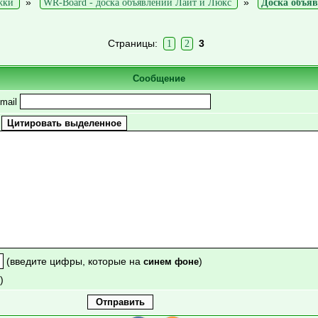
»
»
жки
WR-Board - доска объявлений Лайт и Люкс
Доска объя
Страницы:
3
1
2
Сообщение
mail
(введите цифры, которые на
)
синем фоне
)