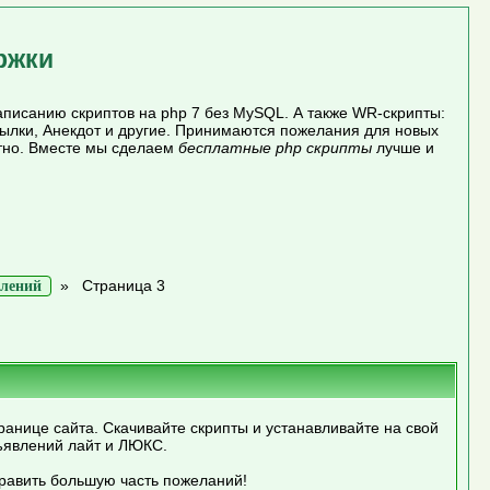
ржки
писанию скриптов на php 7 без MySQL. А также WR-скрипты:
сылки, Анекдот и другие. Принимаются пожелания для новых
атно. Вместе мы сделаем
бесплатные php скрипты
лучше и
»
Страница 3
влений
ранице сайта. Скачивайте скрипты и устанавливайте на свой
ъявлений лайт и ЛЮКС.
править большую часть пожеланий!