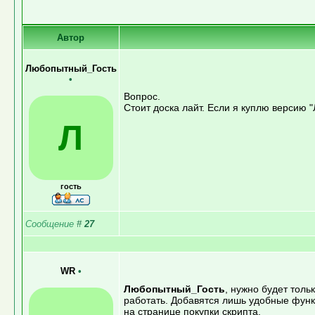
Автор
Любопытный_Гость
•
Вопрос.
Стоит доска лайт. Если я куплю версию 
Л
гость
Сообщение
#
27
WR
•
Любопытный_Гость
, нужно будет толь
работать. Добавятся лишь удобные функц
на странице покупки скрипта.