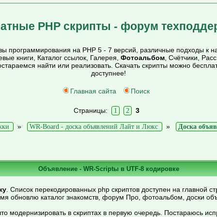
атные PHP скрипты - форум техподде
ы программирования на PHP 5 - 7 версий, различные подходы к на
тевые книги, Каталог ссылок, Галерея,
Фотоальбом
, Счётчики, Рас
постараемся найти или реализовать. Скачать скрипты можно беспл
доступнее!
Главная сайта
Поиск
Страницы:
3
1
2
»
»
жки
WR-Board - доска объявлений Лайт и Люкс
Доска объя
Объявление - WR-Scriptы в UTF-8 кодировке
ку
. Список перекодированных php скриптов доступен на главной ст
емя обновлю каталог знакомств, форум Про, фотоальбом, доски об
то модернизировать в скриптах в первую очередь. Постараюсь ис