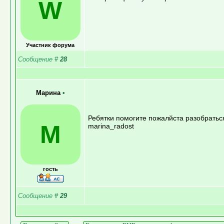
W
Участник форума
Сообщение
#
28
Марина
•
Ребятки помогите пожалйста разобраться
М
marina_radost
гость
Сообщение
#
29