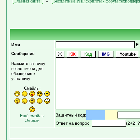
»
Главная сайта
Бесплатные PHP скрипты - форум техподдер
Имя
E-
Сообщение
Нажмите на точку
возле имени для
обращения к
участнику
Смайлы:
Защитный код:
Ещё смайлы
Эмодзи
Ответ на вопрос:
(2+2=?