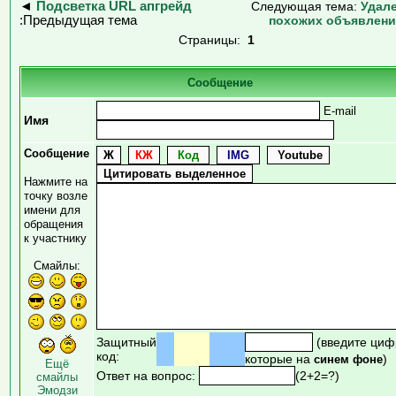
◄
Подсветка URL апгрейд
Следующая тема:
Удал
:Предыдущая тема
похожих объявлен
Страницы:
1
Сообщение
E-mail
Имя
Сообщение
Нажмите на
точку возле
имени для
обращения
к участнику
Смайлы:
Защитный
(введите циф
код:
которые на
)
синем фоне
Ещё
Ответ на вопрос:
(2+2=?)
смайлы
Эмодзи