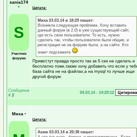
sania174
•
Цитата:
Миха 03.03.14 в 18:29 пишет:
Возникла следующая проблема. Хочу вставить
S
данный форум (в 2.0) в уже существующий сайт,
где есть свои пользователи. То есть, нужно
сделать так, чтобы пользователи были общие, и
регистрация не на форуме была, а на сайте. Кто
знает подскажите
Участник
форума
Привет,тут правда просто так за 5 сек не сделать и
бесплатно тоже,также хочу добавить что если у теб
база сайта не на файлах,а на mysql то лучше ищи
другой форум.
Сообщение
04.03.14 - 14:29:12
#
3
Миха
•
Цитата:
Ахим 03.03.14 в 20:38 пишет:
А что тут знать, берешь и программируешь. Если