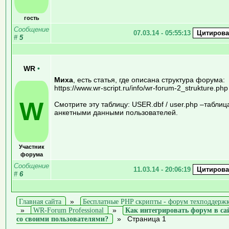
гость
Сообщение
07.03.14 - 05:55:13
#
5
WR
•
Миха
, есть статья, где описана структура форума:
https://www.wr-script.ru/info/wr-forum-2_strukture.php
W
Смотрите эту таблицу: USER.dbf / user.php –таблиц
анкетными данными пользователей.
Участник
форума
Сообщение
11.03.14 - 20:06:19
#
6
Главная сайта
»
Бесплатные PHP скрипты - форум техподдерж
»
WR-Forum Professional
»
Как интегрировать форум в са
со своими пользователями?
»
Страница 1