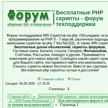
Бесплатные PHP
скрипты - форум
техподдержки
Форум техподдержки WR-Скриптов на php. Обсуждаем: осн
программирования на PHP 5 - 7 версий, различные подходы
написанию скриптов на php 7 без MySQL. А также WR-скрип
бесплатные доски объявлений
,
скрипты форумов
,
Гостевые книги, Каталог ссылок, Галерея,
Фотоальбом
,
Счётчики, Рассылки, Анекдот и другие. Принимаются
пожелания для новых версий. Сообщите какой скрипт нуж
для Вашего сайта, постараемся найти или реализовать.
Скачать скрипты можно бесплатно. Вместе мы сделаем
бесплатные php скрипты
лучше и доступнее!
Главная сайта
Поиск
Сегодня: 06.08.2026 - 17:18:25
Страницы:
1
Главная сайта
»
Бесплатные PHP скрипты - форум техподдерж
»
WR-Forum Professional
»
Как интегрировать форум в са
со своими пользователями?
»
Страница 1