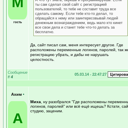
М
ты сам сделал свой сайт с регистрацией
пользователей, то тебе не составит труда все
сделать самому. Если тебе кто-то делал, то
обращайся к нему или заинтересовывай людей
гость
денежным вознаграждением, ведь мало кто кинет
все свои дела и станет тебе что-то делать за
бесплатно.
Да, сайт писал сам, меня интересует другое. Где
расположены переменные логинов, паролей, так ж
регистрацию убрать, и дабы не нарушать
целостность.
Сообщение
05.03.14 - 22:47:27
#
4
Ахим
•
Миха
, ну разобрался "Где расположены переменн
логинов, паролей" или всё ещё ищешь? Кстати, сай
студию, заценим.
А