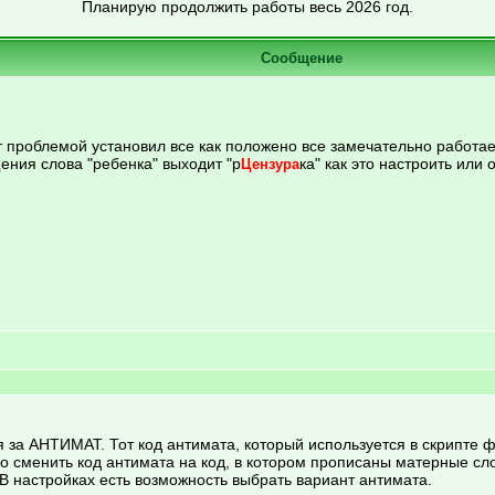
Планирую продолжить работы весь 2026 год.
Сообщение
от проблемой установил все как положено все замечательно работае
ения слова "ребенка" выходит "р
ка" как это настроить или
Цензура
за АНТИМАТ. Тот код антимата, который используется в скрипте ф
о сменить код антимата на код, в котором прописаны матерные сло
 В настройках есть возможность выбрать вариант антимата.