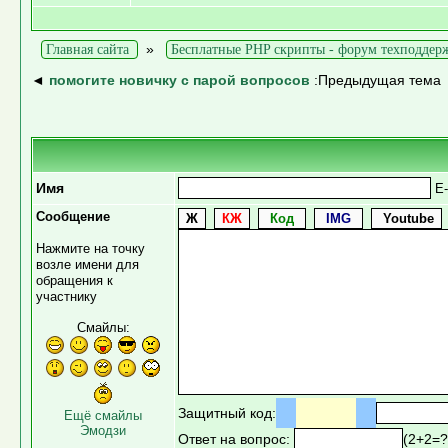
»
Главная сайта
Бесплатные PHP скрипты - форум техподдер
◄
помогите новичку с парой вопросов
:Предыдущая тема
Имя
E-
Сообщение
Нажмите на точку
возле имени для
обращения к
участнику
Смайлы:
Защитный код:
Ещё смайлы
Эмодзи
Ответ на вопрос:
(2+2=?