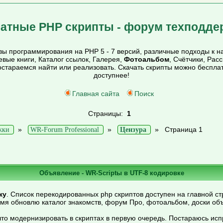
атные PHP скрипты - форум техподде
ы программирования на PHP 5 - 7 версий, различные подходы к на
тевые книги, Каталог ссылок, Галерея,
Фотоальбом
, Счётчики, Рас
постараемся найти или реализовать. Скачать скрипты можно беспл
доступнее!
Главная сайта
Поиск
Страницы:
1
»
»
»
Страница 1
жки
WR-Forum Professional
Цензура
Объявление - WR-Scriptы в UTF-8 кодировке
ку
. Список перекодированных php скриптов доступен на главной ст
емя обновлю каталог знакомств, форум Про, фотоальбом, доски об
то модернизировать в скриптах в первую очередь. Постараюсь ис