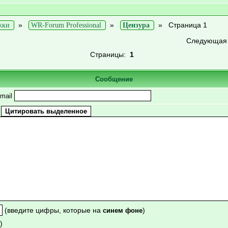
»
»
»
Страница 1
жки
WR-Forum Professional
Цензура
Следующая
Страницы:
1
Сообщение
mail
(введите цифры, которые на
)
синем фоне
)