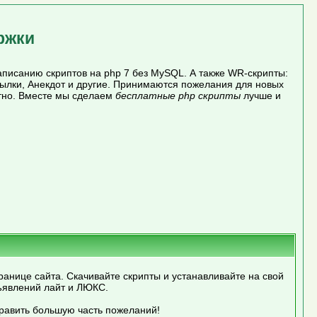
ржки
писанию скриптов на php 7 без MySQL. А также WR-скрипты:
сылки, Анекдот и другие. Принимаются пожелания для новых
атно. Вместе мы сделаем
бесплатные php скрипты
лучше и
ранице сайта. Скачивайте скрипты и устанавливайте на свой
ъявлений лайт и ЛЮКС.
править большую часть пожеланий!