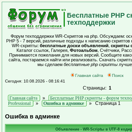
Бесплатные PHP с
техподдержки
Форум техподдержки WR-Скриптов на php. Обсуждаем: ос
PHP 5 - 7 версий, различные подходы к написанию скриптов 
WR-скрипты:
бесплатные доски объявлений
,
скрипты 
Каталог ссылок, Галерея,
Фотоальбом
, Счётчики, Расс
Принимаются пожелания для новых версий. Сообщите како
сайта, постараемся найти или реализовать. Скачать скрип
мы сделаем
бесплатные php скрипты
лучше 
Главная сайта
Поиск
Сегодня: 10.08.2026 - 08:16:41
Страницы:
1
Главная сайта
»
Бесплатные PHP скрипты - форум техп
Professional
»
Ошибка в админке
»
Страница 1
Ошибка в админке
Объявление - WR-Scriptы в UTF-8 коди