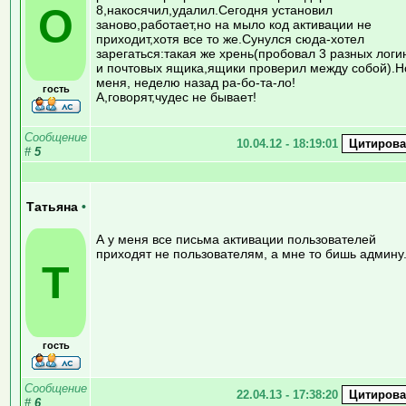
O
8,накосячил,удалил.Сегодня установил
заново,работает,но на мыло код активации не
приходит,хотя все то же.Сунулся сюда-хотел
зарегаться:такая же хрень(пробовал 3 разных логи
и почтовых ящика,ящики проверил между собой).Н
меня, неделю назад ра-бо-та-ло!
гость
А,говорят,чудес не бывает!
Сообщение
10.04.12 - 18:19:01
#
5
Татьяна
•
А у меня все письма активации пользователей
приходят не пользователям, а мне то бишь админу
Т
гость
Сообщение
22.04.13 - 17:38:20
#
6