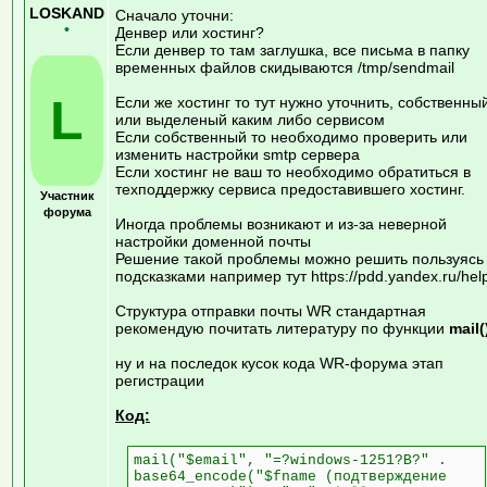
LOSKAND
Сначало уточни:
•
Денвер или хостинг?
Если денвер то там заглушка, все письма в папку
временных файлов скидываются /tmp/sendmail
L
Если же хостинг то тут нужно уточнить, собственны
или выделеный каким либо сервисом
Если собственный то необходимо проверить или
изменить настройки smtp сервера
Если хостинг не ваш то необходимо обратиться в
техподдержку сервиса предоставившего хостинг.
Участник
форума
Иногда проблемы возникают и из-за неверной
настройки доменной почты
Решение такой проблемы можно решить пользуясь
подсказками например тут https://pdd.yandex.ru/hel
Структура отправки почты WR стандартная
рекомендую почитать литературу по функции
mail(
ну и на последок кусок кода WR-форума этап
регистрации
Код:
mail("$email", "=?windows-1251?B?" .
base64_encode("$fname (подтверждение