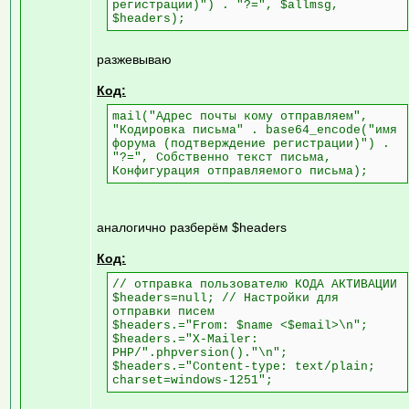
регистрации)") . "?=", $allmsg,
$headers);
разжевываю
Код:
mail("Адрес почты кому отправляем",
"Кодировка письма" . base64_encode("имя
форума (подтверждение регистрации)") .
"?=", Собственно текст письма,
Конфигурация отправляемого письма);
аналогично разберём $headers
Код:
// отправка пользователю КОДА АКТИВАЦИИ
$headers=null; // Настройки для
отправки писем
$headers.="From: $name <$email>\n";
$headers.="X-Mailer:
PHP/".phpversion()."\n";
$headers.="Content-type: text/plain;
charset=windows-1251";