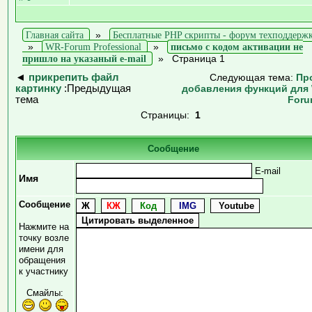
Главная сайта
»
Бесплатные PHP скрипты - форум техподдерж
»
WR-Forum Professional
»
письмо с кодом активации не
пришло на указаный e-mail
»
Страница 1
◄
прикрепить файл
Следующая тема:
Пр
картинку
:Предыдущая
добавления функций для
тема
For
Страницы:
1
Сообщение
E-mail
Имя
Сообщение
Нажмите на
точку возле
имени для
обращения
к участнику
Смайлы: