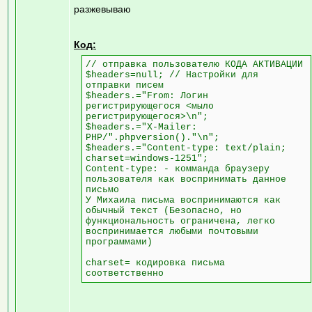
разжевываю
Код:
// отправка пользователю КОДА АКТИВАЦИИ
$headers=null; // Настройки для
отправки писем
$headers.="From: Логин
регистрирующегося <мыло
регистрирующегося>\n";
$headers.="X-Mailer:
PHP/".phpversion()."\n";
$headers.="Content-type: text/plain;
charset=windows-1251";
Content-type: - комманда браузеру
пользователя как воспринимать данное
письмо
У Михаила письма воспринимаются как
обычный текст (Безопасно, но
функциональность ограничена, легко
воспринимается любыми почтовыми
программами)
charset= кодировка письма
соответственно