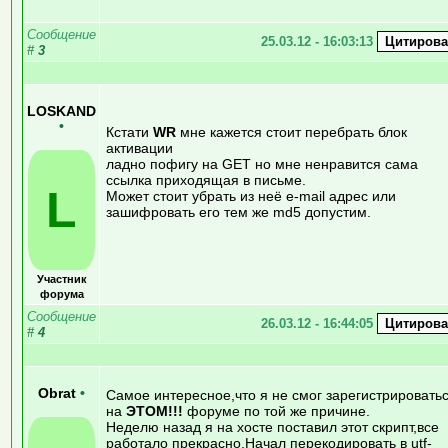
Сообщение
25.03.12 - 16:03:13
#
3
LOSKAND
•
Кстати
WR
мне кажется стоит перебрать блок
активации
ладно пофигу на GET но мне ненравится сама
ссылка приходящая в письме.
L
Может стоит убрать из неё e-mail адрес или
зашифровать его тем же md5 допустим.
Участник
форума
Сообщение
26.03.12 - 16:44:05
#
4
Obrat
•
Самое интересное,что я не смог зарегистрировать
на
ЭТОМ!!!
форуме по той же причине.
Неделю назад я на хосте поставил этот скрипт,все
работало прекрасно.Начал перекодировать в utf-