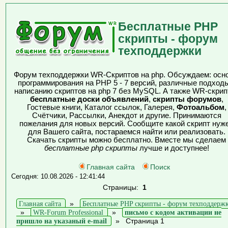
Бесплатные PHP
скрипты - форум
техподдержки
Форум техподдержки WR-Скриптов на php. Обсуждаем: осн
программирования на PHP 5 - 7 версий, различные подходы
написанию скриптов на php 7 без MySQL. А также WR-скрип
бесплатные доски объявлений
,
скрипты форумов
,
Гостевые книги, Каталог ссылок, Галерея,
Фотоальбом
,
Счётчики, Рассылки, Анекдот и другие. Принимаются
пожелания для новых версий. Сообщите какой скрипт нуж
для Вашего сайта, постараемся найти или реализовать.
Скачать скрипты можно бесплатно. Вместе мы сделаем
бесплатные php скрипты
лучше и доступнее!
Главная сайта
Поиск
Сегодня: 10.08.2026 - 12:41:44
Страницы:
1
Главная сайта
»
Бесплатные PHP скрипты - форум техподдерж
»
WR-Forum Professional
»
письмо с кодом активации не
пришло на указаный e-mail
»
Страница 1