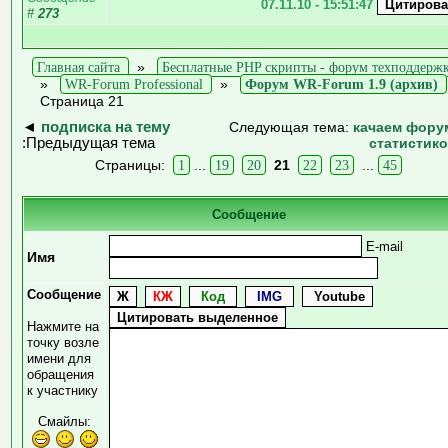
07.11.10 - 15:51:47
#
273
Главная сайта
»
Бесплатные PHP скрипты - форум техподдерж
»
WR-Forum Professional
»
Форум WR-Forum 1.9 (архив)
Страница 21
◄
подписка на тему
Следующая тема:
качаем фору
:Предыдущая тема
статистик
Страницы:
1
...
19
20
21
22
23
...
45
Сообщение
E-mail
Имя
Сообщение
Нажмите на
точку возле
имени для
обращения
к участнику
Смайлы: