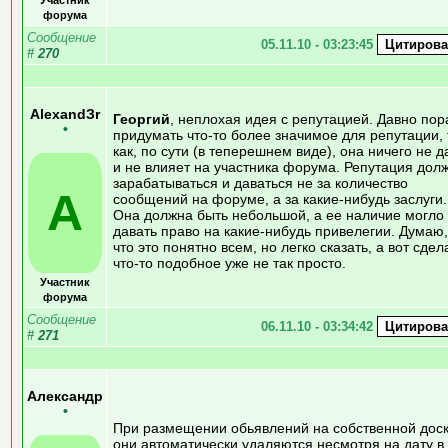
форума
Сообщение
05.11.10 - 03:23:45
#
270
AlexandЗr
Георгий
, неплохая идея с репутацией. Давно пор
•
придумать что-то более значимое для репутации, 
как, по сути (в теперешнем виде), она ничего не д
и не влияет на участника форума. Репутация дол
зарабатываться и даваться не за количество
A
сообщений на форуме, а за какие-нибудь заслуги.
Она должна быть небольшой, а ее наличие могло
давать право на какие-нибудь привелегии. Думаю,
что это понятно всем, но легко сказать, а вот сдел
что-то подобное уже не так просто.
Участник
форума
Сообщение
06.11.10 - 03:34:42
#
271
Александр
•
При размещении обьявлений на собственной дос
они автоматически удаляются,несмотря на дату в