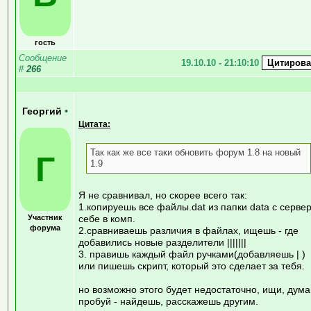
гость
Сообщение
19.10.10 - 21:10:10
#
266
Георгий
•
Цитата:
Так как же все таки обновить форум 1.8 на новый
Г
1.9
Я не сравнивал, но скорее всего так:
1.копируешь все файлы.dat из папки data с сервер
Участник
себе в комп.
форума
2.сравниваешь различия в файлах, ищешь - где
добавились новые разделители |||||||
3. правишь каждый файл ручками(добавляешь | )
или пишешь скрипт, который это сделает за тебя.
но возможно этого будет недостаточно, ищи, дума
пробуй - найдешь, расскажешь другим.