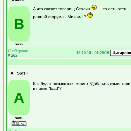
А что скажет товарищ Сталин
... то есть отец
родной форума - Михаил ?
В
гость
Сообщение
15.10.10 - 01:29:19
#
263
Al_Soft
•
Как будет называться скрипт *Добавить коментари
в папке *load*?
A
гость