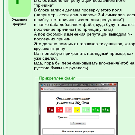
В блок изменения репутации добавляем поле
"причина"
В блоке записи делаем проверку этого поля
(например - если длина короче 3-4 символов, дае
ошибку "нет причины изменения репутации")
Участник
в папке data добавляем файл, куда будут писатьс
форума
последние причины (по принципу чата)
А под формой изменения репутации выводим N-
последних причин.
Это должно помочь от говнюков-тихушников, кото
кручивают репу.
Вот попробую прикрепить наглядный пример, как
уже сделал.
мда, пора бы переименовывать вложения(чтоб на
русские буквы не ругалось)
Прикреплён файл: