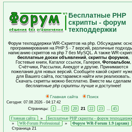
Бесплатные PHP
скрипты - форум
техподдержки
Форум техподдержки WR-Скриптов на php. Обсуждаем: осн
программирования на PHP 5 - 7 версий, различные подходы
написанию скриптов на php 7 без MySQL. А также WR-скрип
бесплатные доски объявлений
,
скрипты форумов
,
Гостевые книги, Каталог ссылок, Галерея,
Фотоальбом
,
Счётчики, Рассылки, Анекдот и другие. Принимаются
пожелания для новых версий. Сообщите какой скрипт нуж
для Вашего сайта, постараемся найти или реализовать.
Скачать скрипты можно бесплатно. Вместе мы сделаем
бесплатные php скрипты
лучше и доступнее!
Главная сайта
Поиск
Сегодня: 07.08.2026 - 04:17:42
Страницы:
1
...
19
20
21
22
23
...
45
Главная сайта
»
Бесплатные PHP скрипты - форум техподдерж
»
WR-Forum Professional
»
Форум WR-Forum 1.9 (архив)
Страница 21