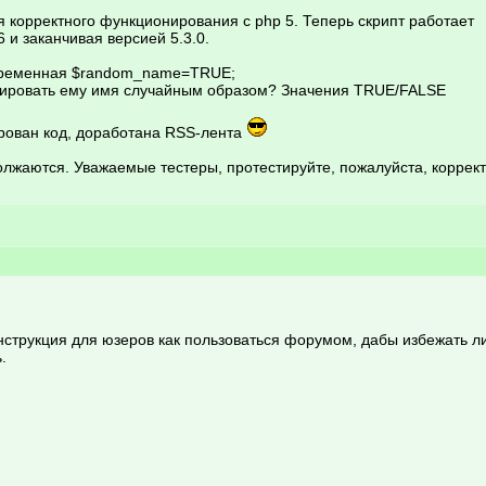
я корректного функционирования с php 5. Теперь скрипт работает
6 и заканчивая версией 5.3.0.
переменная $random_name=TRUE;
ерировать ему имя случайным образом? Значения TRUE/FALSE
ирован код, доработана RSS-лента
лжаются. Уважаемые тестеры, протестируйте, пожалуйста, корректн
нструкция для юзеров как пользоваться форумом, дабы избежать ли
.