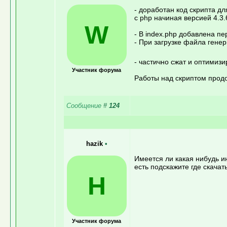
- доработан код скрипта дл
с php начиная версией 4.3.
W
- В index.php добавлена 
- При загрузке файла ген
- частично сжат и оптимиз
Участник форума
Работы над скриптом продо
Сообщение
#
124
hazik
•
Имеется ли какая нибудь и
есть подскажите где скачать
H
Участник форума