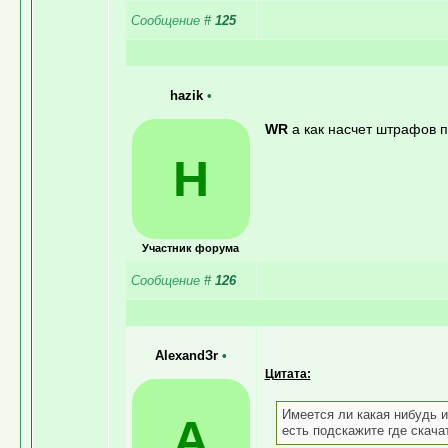
Сообщение
#
125
hazik
•
WR
а как насчет штрафов 
H
Участник форума
Сообщение
#
126
AlexandЗr
•
Цитата:
Имеется ли какая нибудь 
A
есть подскажите где скача