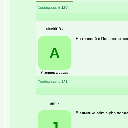
Сообщение
#
120
alex0013
•
На главной в Последних соо
A
Участник форума
Сообщение
#
121
jinn
•
В админке admin.php поряд
J