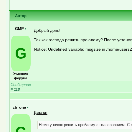
Автор
GMP
•
Добрый день!
Так как господа решить проюлему? После установ
G
Notice: Undefined variable: msgsize in /home/users
Участник
форума
Сообщение
#
118
cb_one
•
Цитата:
Немогу никак решить проблему с голосованием. С е
C