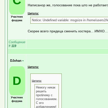
Написанор же, голосование пока што не работает.
Цитата:
Участник
Notice: Undefined variable: msgsize in /home/users2
форума
Скорее всего придеца сменить хостера... ИМХО...
Сообщение
#
119
DJohan
•
Цитата:
D
Цитата:
Немогу никак
решить
проблему с
Участник
голосованием.
форума
С его
добавлением!