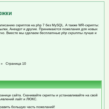
ржки
писанию скриптов на php 7 без MySQL. А также WR-скрипты:
сылки, Анекдот и другие. Принимаются пожелания для новых
атно. Вместе мы сделаем
бесплатные php скрипты
лучше и
»
Страница 10
ранице сайта. Скачивайте скрипты и устанавливайте на свой
ъявлений лайт и ЛЮКС.
править большую часть пожеланий!