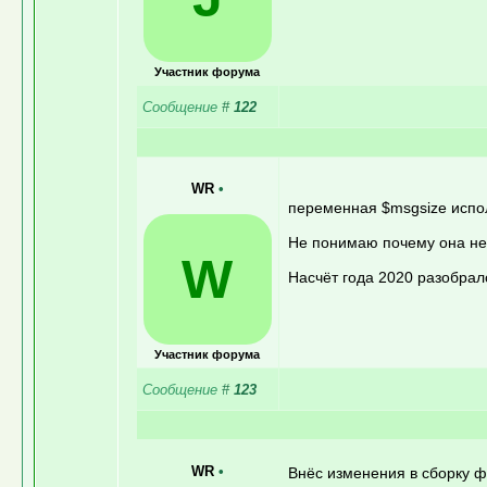
Участник форума
Сообщение
#
122
WR
•
переменная $msgsize исполь
Не понимаю почему она не 
W
Насчёт года 2020 разобрал
Участник форума
Сообщение
#
123
WR
•
Внёс изменения в сборку 