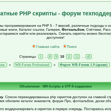
атные PHP скрипты - форум техподде
ы программирования на PHP 5 - 7 версий, различные подходы к на
тевые книги, Каталог ссылок, Галерея,
Фотоальбом
, Счётчики, Рас
постараемся найти или реализовать. Скачать скрипты можно беспл
доступнее!
Главная сайта
Поиск
Страницы:
...
10
...
1
8
9
11
12
45
»
»
жки
WR-Forum Professional
Форум WR-Forum 1.9 (архив)
Объявление - WR-Scriptы в UTF-8 кодировке
ку
. Список перекодированных php скриптов доступен на главной ст
емя обновлю каталог знакомств, форум Про, фотоальбом, доски об
то модернизировать в скриптах в первую очередь. Постараюсь ис