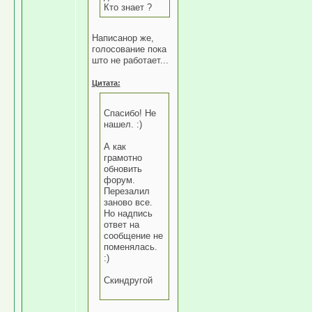
Кто знает ?
Написанор же,
голосование пока
што не работает...
Цитата:
Спасибо! Не
нашел. :)
А как
грамотно
обновить
форум.
Перезалил
заново все.
Но надпись
ответ на
сообщение не
поменялась.
:)
Скиндругой