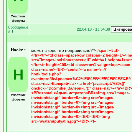
Участник
форума
Сообщение
22.04.10 - 13:54:38
#
1
Hackz
•
может в коде что неправильно??
</span></td>
</tr><tr><td class=spaceRow colspan=2 height=1><im
src="images-invision/spacer.gif" width=1 height=1></t
</tr><tr height=150><td class=row1 valign=top><span
H
class=name><BR><center><a name='m4'
href='tools.php?
event=profile&pname=%C2%E0%EB%E5%F0%E8%E9'
class=nav>Валерий</a> <a href='javascript:%20x()'
onclick="DoSmilie('
Валерий
, ');" class=nav>•</a><BR
<BR><small>Администратор<BR><img src='images-
Участник
invision/star.gif' border=0><img src='images-
форума
invision/star.gif' border=0><img src='images-
invision/star.gif' border=0><img src='images-
invision/star.gif' border=0><img src='images-
invision/star.gif' border=0><BR><BR><img
src='avatars/putyatin.jpg'><BR> <!--