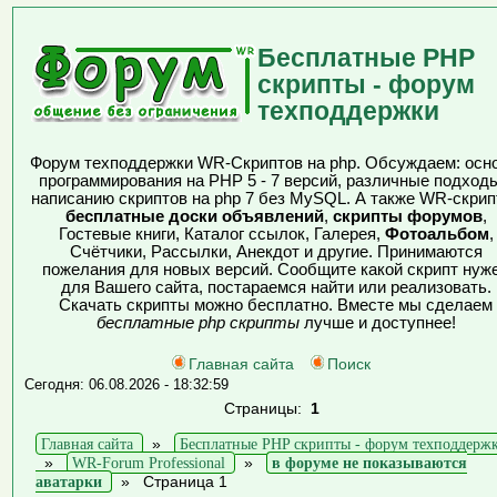
Бесплатные PHP
скрипты - форум
техподдержки
Форум техподдержки WR-Скриптов на php. Обсуждаем: осн
программирования на PHP 5 - 7 версий, различные подходы
написанию скриптов на php 7 без MySQL. А также WR-скрип
бесплатные доски объявлений
,
скрипты форумов
,
Гостевые книги, Каталог ссылок, Галерея,
Фотоальбом
,
Счётчики, Рассылки, Анекдот и другие. Принимаются
пожелания для новых версий. Сообщите какой скрипт нуж
для Вашего сайта, постараемся найти или реализовать.
Скачать скрипты можно бесплатно. Вместе мы сделаем
бесплатные php скрипты
лучше и доступнее!
Главная сайта
Поиск
Сегодня: 06.08.2026 - 18:32:59
Страницы:
1
Главная сайта
»
Бесплатные PHP скрипты - форум техподдерж
»
WR-Forum Professional
»
в форуме не показываются
аватарки
»
Страница 1