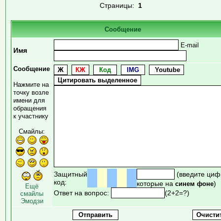
Страницы:
1
Сообщение
E-mail
Имя
Сообщение
Нажмите на
точку возле
имени для
обращения
к участнику
Смайлы:
Защитный
(введите циф
код:
которые на
)
синем фоне
Ещё
Ответ на вопрос:
(2+2=?)
смайлы
Эмодзи