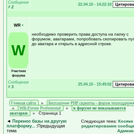
Сообщение
22.04.10 - 14:22:10
#
2
WR
•
необходимо проверить права доступа на папку с
форумом, аватарами, попробовать скопировать пу
до аватара и открыть в адресной строке.
W
Участник
форума
Сообщение
25.04.10 - 15:49:02
#
3
Главная сайта
»
Бесплатные PHP скрипты - форум техподдерж
»
WR-Forum Professional
»
в форуме не показываются
аватарки
»
Страница 1
◄
Перенос базы на другую
Следующая тема:
Косяки
платформу...
:Предыдущая
редактировании сообщ
тема
Админо