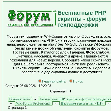
Бесплатные PHP
скрипты - форум
техподдержки
Форум техподдержки WR-Скриптов на php. Обсуждаем: осн
программирования на PHP 5 - 7 версий, различные подходы
написанию скриптов на php 7 без MySQL. А также WR-скрип
бесплатные доски объявлений
,
скрипты форумов
,
Гостевые книги, Каталог ссылок, Галерея,
Фотоальбом
,
Счётчики, Рассылки, Анекдот и другие. Принимаются
пожелания для новых версий. Сообщите какой скрипт нуж
для Вашего сайта, постараемся найти или реализовать.
Скачать скрипты можно бесплатно. Вместе мы сделаем
бесплатные php скрипты
лучше и доступнее!
Главная сайта
Поиск
Сегодня: 08.08.2026 - 12:20:08
Страницы:
1
Главная сайта
»
Бесплатные PHP скрипты - форум техподдерж
»
WR-Forum Professional
»
Название темы в тег <H1>
Страница 1