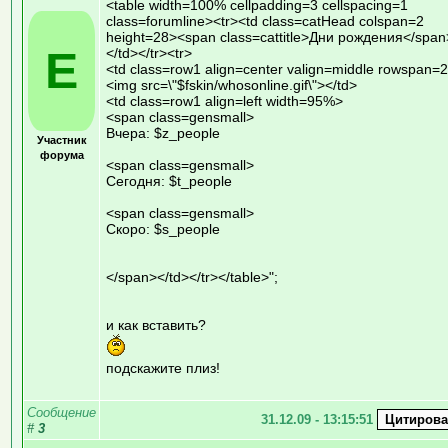
<table width=100% cellpadding=3 cellspacing=1
class=forumline><tr><td class=catHead colspan=2
height=28><span class=cattitle>Дни рождения</span
E
</td></tr><tr>
<td class=row1 align=center valign=middle rowspan=
<img src=\"$fskin/whosonline.gif\"></td>
<td class=row1 align=left width=95%>
<span class=gensmall>
Вчера: $z_people
Участник
форума
<span class=gensmall>
Сегодня: $t_people
<span class=gensmall>
Скоро: $s_people
</span></td></tr></table>";
и как вставить?
подскажите плиз!
Сообщение
31.12.09 - 13:15:51
#
3