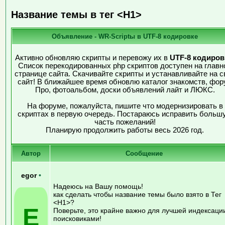
Название темы в тег <H1>
Объявление - WR-Scriptы в UTF-8 кодировке
Активно обновляю скрипты и перевожу их в
UTF-8 кодиров
Список перекодированных php скриптов доступен на главн
странице сайта. Скачивайте скрипты и устанавливайте на с
сайт! В ближайшее время обновлю каталог знакомств, фор
Про, фотоальбом, доски объявлений лайт и ЛЮКС.
На форуме, пожалуйста, пишите что модернизировать в
скриптах в первую очередь. Постараюсь исправить больш
часть пожеланий!
Планирую продолжить работы весь 2026 год.
Автор
Сообщение
egor
•
Надеюсь на Вашу помощь!
как сделать чтобы название темы было взято в Тег
<H1>?
E
Поверьте, это крайне важно для лучшей индексаци
поисковиками!