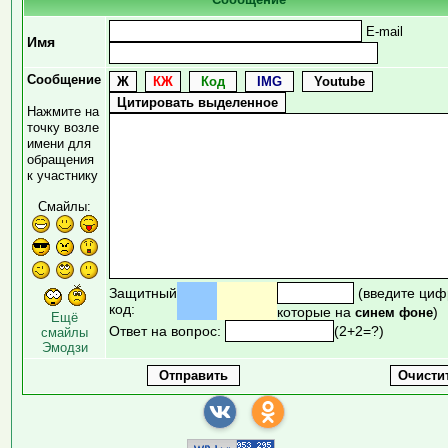
E-mail
Имя
Сообщение
Нажмите на
точку возле
имени для
обращения
к участнику
Смайлы:
Защитный
(введите циф
код:
которые на
)
синем фоне
Ещё
Ответ на вопрос:
(2+2=?)
смайлы
Эмодзи