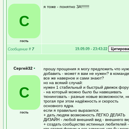
я тоже - понятно ЗА!!!!!!!
С
гость
19.09.09 - 23:43:22
Сообщение
#
7
Сергей32
•
прошу прощения я могу предложить что нуж
добавить - может я вам не нужен? в команд
все же наверное и сами знают?
но на всякий случай:
С
нужен 1 стабильный и быстрый движок фор
- на который можно было бы навешивать
тюнинговать - разные новые возможности, н
трогая при этом надёжность и скорость
основного ядра.
если я правильно выразился.
гость
+ дать людям возможность ЛЕГКО ДЕЛАТЬ
ДИЗАЙН - любой внешний вид - внешнего ви
+ создать сообщество истинных любителей -
кто ставит форум и его админит, что бы мож