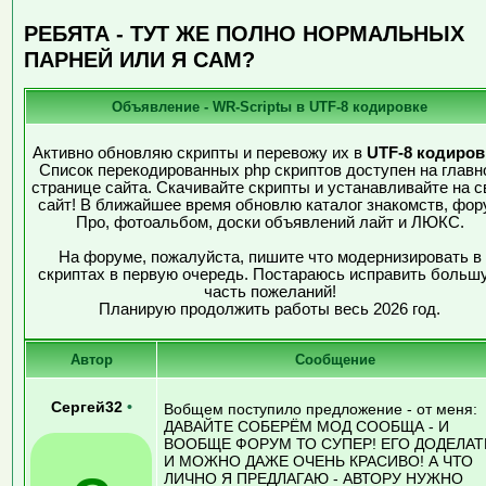
РЕБЯТА - ТУТ ЖЕ ПОЛНО НОРМАЛЬНЫХ
ПАРНЕЙ ИЛИ Я САМ?
Объявление - WR-Scriptы в UTF-8 кодировке
Активно обновляю скрипты и перевожу их в
UTF-8 кодиров
Список перекодированных php скриптов доступен на главн
странице сайта. Скачивайте скрипты и устанавливайте на с
сайт! В ближайшее время обновлю каталог знакомств, фор
Про, фотоальбом, доски объявлений лайт и ЛЮКС.
На форуме, пожалуйста, пишите что модернизировать в
скриптах в первую очередь. Постараюсь исправить больш
часть пожеланий!
Планирую продолжить работы весь 2026 год.
Автор
Сообщение
Сергей32
•
Вобщем поступило предложение - от меня:
ДАВАЙТЕ СОБЕРЁМ МОД СООБЩА - И
ВООБЩЕ ФОРУМ ТО СУПЕР! ЕГО ДОДЕЛАТ
И МОЖНО ДАЖЕ ОЧЕНЬ КРАСИВО! А ЧТО
ЛИЧНО Я ПРЕДЛАГАЮ - АВТОРУ НУЖНО