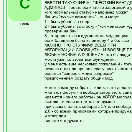
С
ВВЕСТИ ТАКУЮ ФИЧУ - "ЖЁСТКИЙ БАН" Д
АДМИНОВ - тоесть если кто то зареганый и 
кого нормальный статус - например может
банить "тухлые комменты" - они могут
1 - быть убраны в леер
гость
2 - быть убраны за строку - "комментарий жд
проверки на бан"
3 - отправляться к админам на модерацию -
если банщиков было к примеру 4 и больше
МОЖНО ПРО ЭТУ ФИЧУ ВСЕМ ПРИ
АВТОРИЗАЦИИ СООБЩАТЬ - И ВООБЩЕ П
ЛЮБЫЕ НОВЫЕ УЛУЧШЕНИЯ, что бы люди
могли уже пользоваться функциями.
у меня есть ещё несколько пожеланий - тол
незнаю стоит ли про них сразу писать пока 
решится "вопрос с моим вопросом"
предложением создать общий мод
может команду собрать - или как это делаетс
мне этот форум - и вообще автор этого сайт
нравится - за его работы - он АВТОР молоде
считаю - и если кто то так же думает -
приглашаю начать собирать 1.9 или вообще
2.0 - со всеми примочками которые придум
и утвердим.
пишите что думаете.