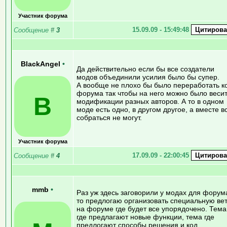
Участник форума
15.09.09 - 15:49:48
Сообщение
#
3
BlackAngel
•
Да действительно если бы все создатели
модов объединили усилия было бы супер.
А вообще не плохо бы было переработать к
форума так чтобы на него можно было веси
B
модификации разных авторов. А то в одном
моде есть одно, в другом другое, а вместе в
собраться не могут.
Участник форума
17.09.09 - 22:00:45
Сообщение
#
4
mmb
•
Раз уж здесь заговорили у модах для форум
то предлогаю организовать специальную вет
на форуме где будет все упорядочено. Тема
где предлагают новые функции, тема где
предлогают способы решения и код