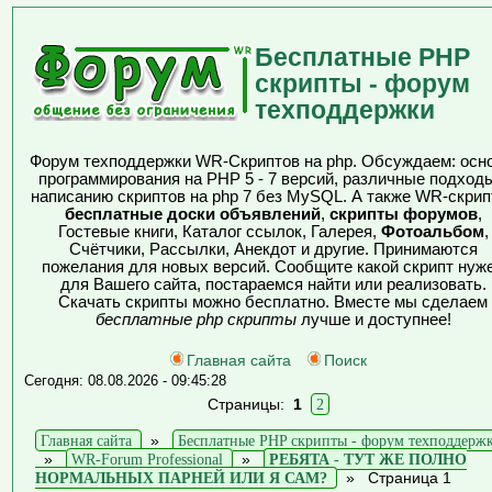
Бесплатные PHP
скрипты - форум
техподдержки
Форум техподдержки WR-Скриптов на php. Обсуждаем: осн
программирования на PHP 5 - 7 версий, различные подходы
написанию скриптов на php 7 без MySQL. А также WR-скрип
бесплатные доски объявлений
,
скрипты форумов
,
Гостевые книги, Каталог ссылок, Галерея,
Фотоальбом
,
Счётчики, Рассылки, Анекдот и другие. Принимаются
пожелания для новых версий. Сообщите какой скрипт нуж
для Вашего сайта, постараемся найти или реализовать.
Скачать скрипты можно бесплатно. Вместе мы сделаем
бесплатные php скрипты
лучше и доступнее!
Главная сайта
Поиск
Сегодня: 08.08.2026 - 09:45:28
Страницы:
1
2
Главная сайта
»
Бесплатные PHP скрипты - форум техподдерж
»
WR-Forum Professional
»
РЕБЯТА - ТУТ ЖЕ ПОЛНО
НОРМАЛЬНЫХ ПАРНЕЙ ИЛИ Я САМ?
»
Страница 1