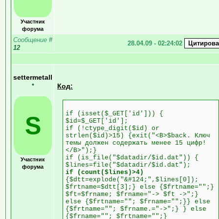
Участник
форума
Сообщение
#
28.04.09 - 02:24:02
12
settermetall
•
Код:
if (isset($_GET['id'])) {
S
$id=$_GET['id'];
if (!ctype_digit($id) or
strlen($id)>15) {exit("<B>$back. Ключ
темы должен содержать менее 15 цифр!
</B>");}
if (is_file("$datadir/$id.dat")) {
Участник
$lines=file("$datadir/$id.dat");
форума
if (count($lines)>4)
{$dtt=explode("&#124;",$lines[0]);
$frtname=$dtt[3];} else {$frtname="";}
$ft=$frname; $frname="-> $ft ->";}
else {$frtname=""; $frname="";}} else
{$frtname=""; $frname.="->";} } else
{$frname=""; $frtname="";}