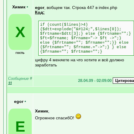
Химик
•
egor
, вобщем так. Строка 447 в index.php
Код:
if (count($lines)>4)
Х
{$dtt=explode("&#124;",$lines[0]);
$frtname=$dtt[3];} else {$frtname="";}
$ft=$frname; $frname="-> $ft ->";}
else {$frtname=""; $frname="";}} else
{$frtname=""; $frname.="->";} } else
{$frname=""; $frtname="";}
гость
цифру 4 меняете на что хотите и всё должно
заработать
Сообщение
#
28.04.09 - 02:09:00
11
egor
•
Химик
,
Огромное спасибО!
E