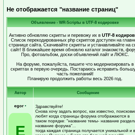
Не отображается "название страниц"
Объявление - WR-Scriptы в UTF-8 кодировке
Активно обновляю скрипты и перевожу их в
UTF-8 кодиров
Список перекодированных php скриптов доступен на главн
странице сайта. Скачивайте скрипты и устанавливайте на с
сайт! В ближайшее время обновлю каталог знакомств, фор
Про, фотоальбом, доски объявлений лайт и ЛЮКС.
На форуме, пожалуйста, пишите что модернизировать в
скриптах в первую очередь. Постараюсь исправить больш
часть пожеланий!
Планирую продолжить работы весь 2026 год.
Автор
Сообщение
egor
•
Здравствуйте!
Снова хочу задать вопрос, как известно, поискови
любят когда страницы форума отображаются в
таком порядке: "название темы- название раздел
E
название форума"...
тогда каждая страница получается уникальной и 