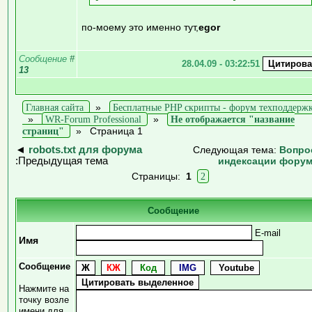
по-моему это именно тут,
egor
Сообщение
#
28.04.09 - 03:22:51
13
Главная сайта
»
Бесплатные PHP скрипты - форум техподдерж
»
WR-Forum Professional
»
Не отображается "название
страниц"
»
Страница 1
◄
robots.txt для форума
Следующая тема:
Вопро
:Предыдущая тема
индексации фору
Страницы:
1
2
Сообщение
E-mail
Имя
Сообщение
Нажмите на
точку возле
имени для