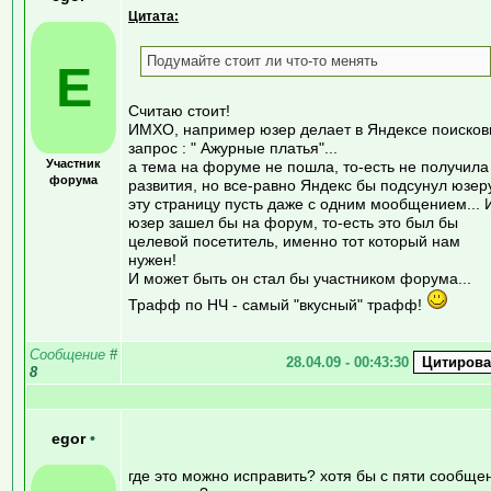
Цитата:
Подумайте стоит ли что-то менять
E
Считаю стоит!
ИМХО, например юзер делает в Яндексе поиско
запрос : " Ажурные платья"...
Участник
а тема на форуме не пошла, то-есть не получила
форума
развития, но все-равно Яндекс бы подсунул юзер
эту страницу пусть даже с одним мообщением... 
юзер зашел бы на форум, то-есть это был бы
целевой посетитель, именно тот который нам
нужен!
И может быть он стал бы участником форума...
Трафф по НЧ - самый "вкусный" трафф!
Сообщение
#
28.04.09 - 00:43:30
8
egor
•
где это можно исправить? хотя бы с пяти сообще