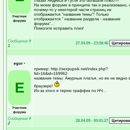
глазах Яндекса и Гугля это большой плюс!!!!
На моем форуме в принципе так и реализовано, 
почему-то у некоторой части страниц не
отображается "название темы"! Только
Участник
отображается " название раздела - название
форума
форума"...
Помогите исправить плиз!
Сообщение
#
27.04.09 - 23:58:46
1
egor
•
пример: http://sexpupsik.net/index.php?
fid=16&id=169962
название темы: Ажурные платья, но ее не видно 
E
браузере!
Из-за этого я теряю траффик по НЧ....
Участник
форума
Сообщение
#
28.04.09 - 00:01:27
2