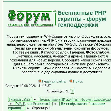
Бесплатные PHP
скрипты - форум
техподдержки
Форум техподдержки WR-Скриптов на php. Обсуждаем: осн
программирования на PHP 5 - 7 версий, различные подходы
написанию скриптов на php 7 без MySQL. А также WR-скрип
бесплатные доски объявлений
,
скрипты форумов
,
Гостевые книги, Каталог ссылок, Галерея,
Фотоальбом
,
Счётчики, Рассылки, Анекдот и другие. Принимаются
пожелания для новых версий. Сообщите какой скрипт нуж
для Вашего сайта, постараемся найти или реализовать.
Скачать скрипты можно бесплатно. Вместе мы сделаем
бесплатные php скрипты
лучше и доступнее!
Главная сайта
Поиск
Сегодня: 10.08.2026 - 11:16:37
Страницы:
1
2
Главная сайта
»
Бесплатные PHP скрипты - форум техподдерж
»
WR-Forum Professional
»
Не отображается "название
страниц"
»
Страница 1