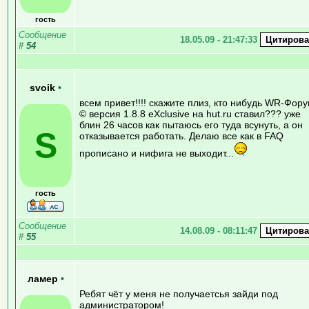
гость
Сообщение
18.05.09 - 21:47:33
#
54
svoik
•
всем привет!!!! скажите плиз, кто нибудь WR-Фор
© версия 1.8.8 eXclusive на hut.ru ставил??? уже
блин 26 часов как пытаюсь его туда всунуть, а он
S
отказывается работать. Делаю все как в FAQ
прописано и нифига не выходит...
гость
Сообщение
14.08.09 - 08:11:47
#
55
ламер
•
Ребят чёт у меня не получаетсья зайди под
администратором!