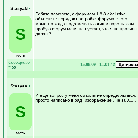
StasyaN
•
Ребята помогите, с форумом 1.8.8 eXclusive.
объесните порядок настройки форума с того
момента когда надо менять логин и пароль. сам
S
пробую форум меня не пускает, что я не правиль
делаю?
гость
Сообщение
16.08.09 - 11:01:42
#
58
Stasyan
•
И еще вопрос у меня смайлы не определяються,
просто написано в ряд "изображение". че за Х.....
S
гость