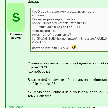
Цитата:
Проблема с удалением и созданием тем в
S
админке...
Раз через раз выдаёт ошибку:
Notice: Undefined variable: msgsize in
....../forum/admin.php on line 1344
а вот строка эта:
Участник
тема: <a href=\"admin.php?
форума
fid=$fid&id=$dt[3]&page=$page#m$msgsize\">$dt[10]
</a><BR>
Достала уже сильно она...
(
У меня тоже самое, только сообщается об ошибке
строке 1378.
Как побороть?
В каком файле изменить "ответить на сообщение"
на "Цитировать"?
пишу это сообщение и не вижу кнопки подписки н
тему. Почему?
Сообщение