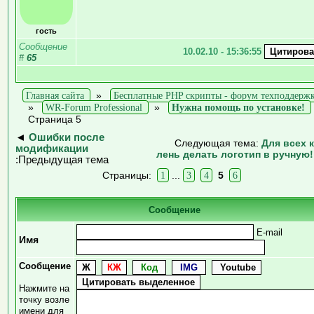
гость
Сообщение
10.02.10 - 15:36:55
#
65
Главная сайта
»
Бесплатные PHP скрипты - форум техподдерж
»
WR-Forum Professional
»
Нужна помощь по установке!
Страница 5
◄
Ошибки после
Следующая тема:
Для всех 
модификации
лень делать логотип в ручную!
:Предыдущая тема
Страницы:
1
...
3
4
5
6
Сообщение
E-mail
Имя
Сообщение
Нажмите на
точку возле
имени для