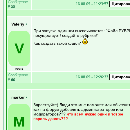
Сообщение
16.08.09 - 11:23:57
#
59
Valeriy
•
При запуске админки высвечивается: "Файл РУБ
несуществует! создайте рубрики!"
V
Как создать такой файл?
гость
Сообщение
16.08.09 - 12:26:33
#
60
marker
•
Здраствуйте) Люди хто мне поможет или обьесни
как на форум добовлять администраторов или
модираторов???
что всем нужно один и тот же
M
пароль давать???