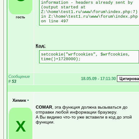
information - headers already sent by
(output started at
Z:\home\test1.ru\www\forum\index.php:7)
in Z:\home\test1.ru\www\forum\index.php
гость
on line 497
Код:
setcookie("wrfcookies", $wrfcookies,
time()+1728000);
Сообщение
18.05.09 - 17:11:30
#
53
Химик
•
COMAR
, эта функция должна вызываться до
отправки любой информации браузеру.
А Вы видимо что-то уже вставили в код до этой
Х
функции.