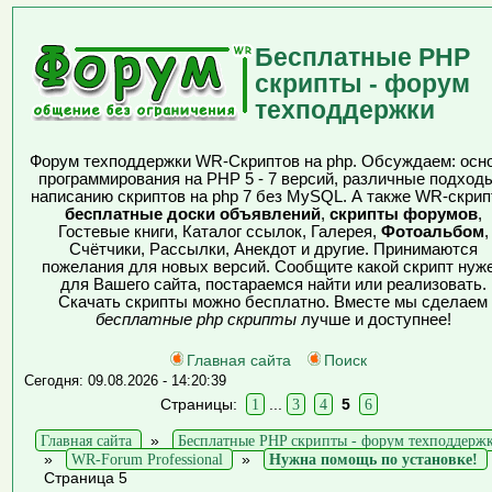
Бесплатные PHP
скрипты - форум
техподдержки
Форум техподдержки WR-Скриптов на php. Обсуждаем: осн
программирования на PHP 5 - 7 версий, различные подходы
написанию скриптов на php 7 без MySQL. А также WR-скрип
бесплатные доски объявлений
,
скрипты форумов
,
Гостевые книги, Каталог ссылок, Галерея,
Фотоальбом
,
Счётчики, Рассылки, Анекдот и другие. Принимаются
пожелания для новых версий. Сообщите какой скрипт нуж
для Вашего сайта, постараемся найти или реализовать.
Скачать скрипты можно бесплатно. Вместе мы сделаем
бесплатные php скрипты
лучше и доступнее!
Главная сайта
Поиск
Сегодня: 09.08.2026 - 14:20:39
Страницы:
1
...
3
4
5
6
Главная сайта
»
Бесплатные PHP скрипты - форум техподдерж
»
WR-Forum Professional
»
Нужна помощь по установке!
Страница 5