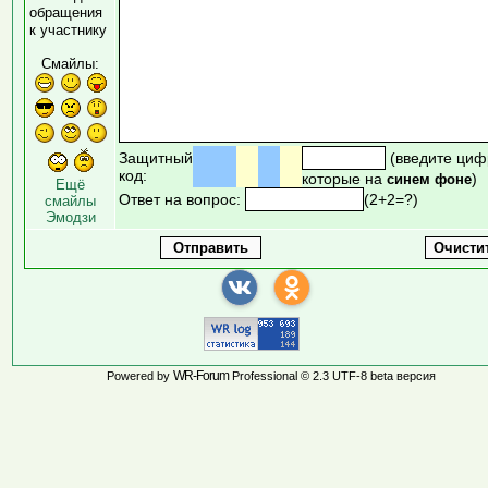
обращения
к участнику
Смайлы:
Защитный
(введите циф
код:
которые на
)
синем фоне
Ещё
Ответ на вопрос:
(2+2=?)
смайлы
Эмодзи
WR-Forum
Powered by
Professional © 2.3 UTF-8 beta версия