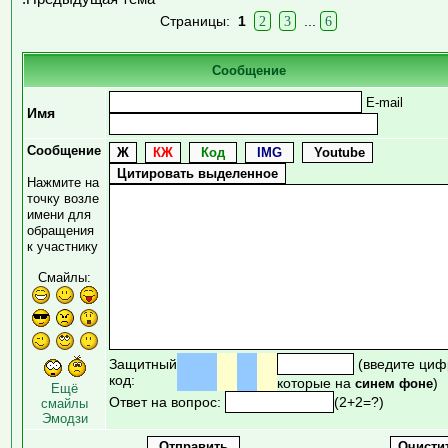
Страницы:
1
2
3
...
6
Сообщение
E-mail
Имя
Сообщение
Нажмите на
точку возле
имени для
обращения
к участнику
Смайлы:
Защитный
(введите циф
код:
которые на
)
синем фоне
Ещё
Ответ на вопрос:
(2+2=?)
смайлы
Эмодзи