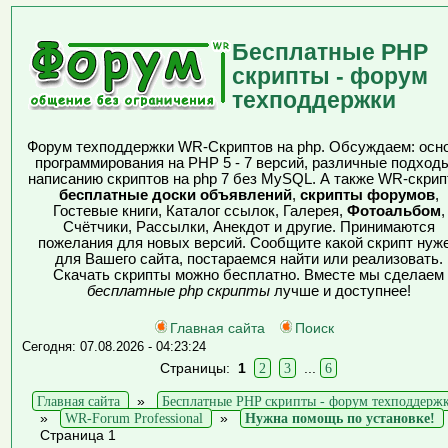
Бесплатные PHP
скрипты - форум
техподдержки
Форум техподдержки WR-Скриптов на php. Обсуждаем: осн
программирования на PHP 5 - 7 версий, различные подходы
написанию скриптов на php 7 без MySQL. А также WR-скрип
бесплатные доски объявлений
,
скрипты форумов
,
Гостевые книги, Каталог ссылок, Галерея,
Фотоальбом
,
Счётчики, Рассылки, Анекдот и другие. Принимаются
пожелания для новых версий. Сообщите какой скрипт нуж
для Вашего сайта, постараемся найти или реализовать.
Скачать скрипты можно бесплатно. Вместе мы сделаем
бесплатные php скрипты
лучше и доступнее!
Главная сайта
Поиск
Сегодня: 07.08.2026 - 04:23:24
Страницы:
1
2
3
...
6
Главная сайта
»
Бесплатные PHP скрипты - форум техподдерж
»
WR-Forum Professional
»
Нужна помощь по установке!
Страница 1