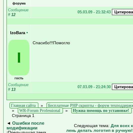
форума
Сообщение
05.03.09 - 21:32:43
#
12
IzoBara
•
Спасибо!!!Помогло
I
гость
Сообщение
07.03.09 - 21:24:30
#
13
Главная сайта
»
Бесплатные PHP скрипты - форум техподдерж
»
WR-Forum Professional
»
Нужна помощь по установке!
Страница 1
◄
Ошибки после
Следующая тема:
Для всех 
модификации
лень делать логотип в ручную!
:Предыдущая тема