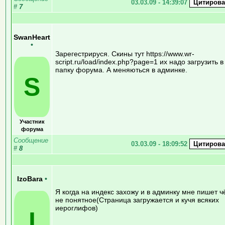
03.03.09 - 14:39:07
#
7
SwanHeart
•
Зарегестрируся. Скины тут https://www.wr-
script.ru/load/index.php?page=1 их надо загрузить в
папку форума. А меняються в админке.
S
Участник
форума
Сообщение
03.03.09 - 18:09:52
#
8
IzoBara
•
Я когда на индекс захожу и в админку мне пишет ч
не понятное(Страница загружается и кучя всяких
иероглифов)
I