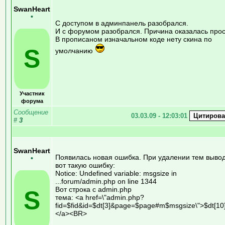
SwanHeart
•
С доступом в админпанель разобрался.
И с форумом разобрался. Причина оказалась прос
В прописаном изначальном коде нету скина по
S
умолчанию
Участник
форума
Сообщение
03.03.09 - 12:03:01
#
3
SwanHeart
Появилась новая ошибка. При удалении тем выво
•
вот такую ошибку:
Notice: Undefined variable: msgsize in
...forum/admin.php on line 1344
Вот строка с admin.php
S
тема: <a href=\"admin.php?
fid=$fid&id=$dt[3]&page=$page#m$msgsize\">$dt[10
</a><BR>