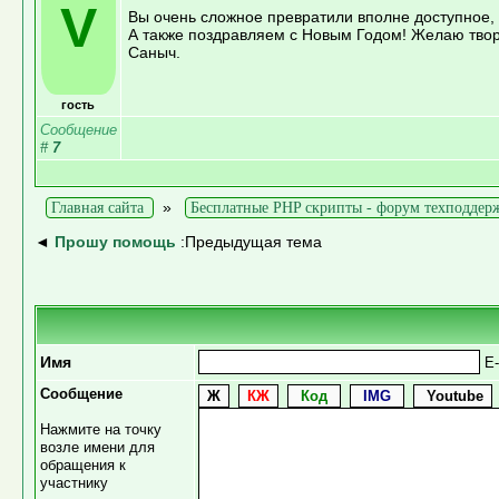
V
Вы очень сложное превратили вполне доступное, 
А также поздравляем с Новым Годом! Желаю твор
Саныч.
гость
Сообщение
#
7
»
Главная сайта
Бесплатные PHP скрипты - форум техподдер
◄
Прошу помощь
:Предыдущая тема
Имя
E-
Сообщение
Нажмите на точку
возле имени для
обращения к
участнику