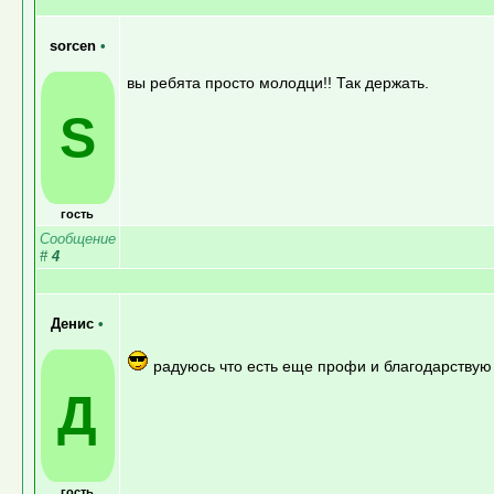
sorcen
•
вы ребята просто молодци!! Так держать.
S
гость
Сообщение
#
4
Денис
•
радуюсь что есть еще профи и благодарствую 
Д
гость