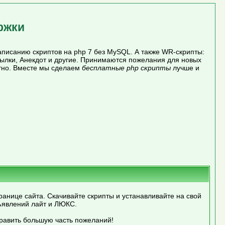
ржки
писанию скриптов на php 7 без MySQL. А также WR-скрипты:
сылки, Анекдот и другие. Принимаются пожелания для новых
атно. Вместе мы сделаем
бесплатные php скрипты
лучше и
ранице сайта. Скачивайте скрипты и устанавливайте на свой
ъявлений лайт и ЛЮКС.
править большую часть пожеланий!