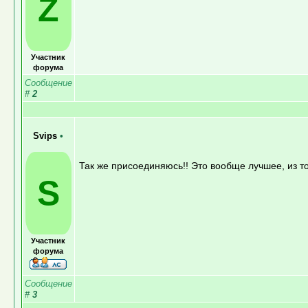
Z
Участник
форума
Сообщение
#
2
Svips
•
Так же присоединяюсь!! Это вообще лучшее, из тог
S
Участник
форума
Сообщение
#
3