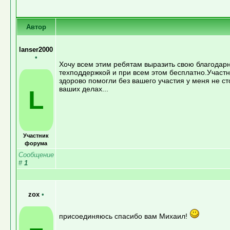
Автор
lanser2000
•
Хочу всем этим ребятам выразить свою благодарн
техподдержкой и при всем этом бесплатно.Участ
здорово помогли без вашего участия у меня не с
ваших делах...
L
Участник
форума
Сообщение
#
1
zox
•
присоединяюсь спасибо вам Михаил!