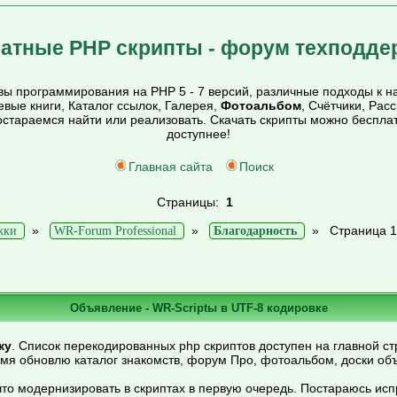
атные PHP скрипты - форум техподде
ы программирования на PHP 5 - 7 версий, различные подходы к на
тевые книги, Каталог ссылок, Галерея,
Фотоальбом
, Счётчики, Рас
постараемся найти или реализовать. Скачать скрипты можно беспл
доступнее!
Главная сайта
Поиск
Страницы:
1
»
»
»
Страница 1
жки
WR-Forum Professional
Благодарность
Объявление - WR-Scriptы в UTF-8 кодировке
ку
. Список перекодированных php скриптов доступен на главной ст
емя обновлю каталог знакомств, форум Про, фотоальбом, доски об
то модернизировать в скриптах в первую очередь. Постараюсь ис