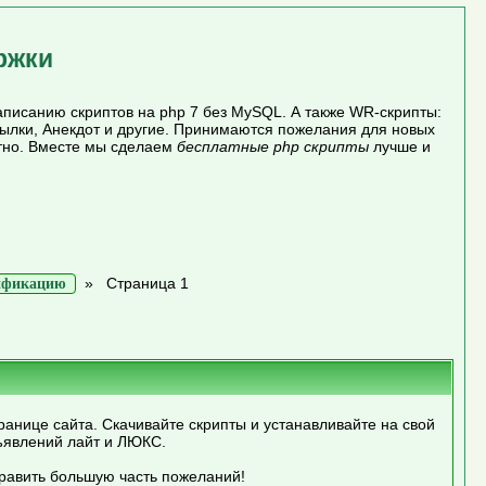
ржки
писанию скриптов на php 7 без MySQL. А также WR-скрипты:
сылки, Анекдот и другие. Принимаются пожелания для новых
атно. Вместе мы сделаем
бесплатные php скрипты
лучше и
»
Страница 1
ификацию
ранице сайта. Скачивайте скрипты и устанавливайте на свой
ъявлений лайт и ЛЮКС.
править большую часть пожеланий!