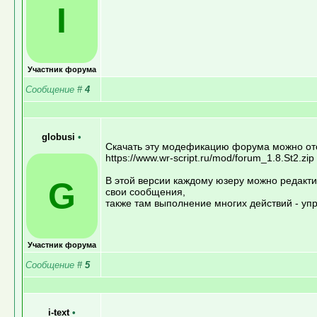
I
Участник форума
Сообщение
#
4
globusi
•
Скачать эту модефикацию форума можно о
https://www.wr-script.ru/mod/forum_1.8.St2.zip
В этой версии каждому юзеру можно редакти
G
свои сообщения,
также там выполнение многих действий - у
Участник форума
Сообщение
#
5
i-text
•