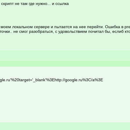
скрипт не там где нужно... и ссылка
 моем локальном сервере и пытается на нее перейти. Ошибка в pre
точки.. не смог разобраться, с удовольствием почитал бы, еслиб кто
oogle.ru'%20target='_blank'%3Ehttp://google.ru%3C/a%3E