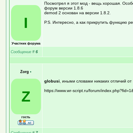
Посмотрел я этот мод - вещь хорошая. Осо
форум версии 1.8.6
demod 2 основан на версии 1.8.2.
I
P.S. Интересно, а как прикрутить функцию р
Участник форума
Сообщение
#
6
Zorg
•
globusi
, иными словами никаких отличий от 
Z
https://www.wr-script.ru/forum/index.php?fid
гость
Сообщение
#
7