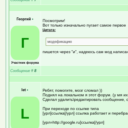
Георгий
•
Посмотрим!
Вот только изначально пугает самое первое
Цитата:
Г
модефикацию
пишется через "и", надеюсь сам мод написа
Участник форума
Сообщение
#
8
let
•
Ребят, помогите, мозг сломал ))
Поднял на локальном я этот форум. (у мя и
Сделал удалить\редактировать сообщение, сли
L
При переходе по ссылке типа
[урл]ссылка[/урл] ссылка работает и перебрас
[урл=http://google.ru]ссылка[/урл]