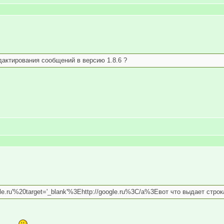
дактирования сообщений в версию 1.8.6 ?
oogle.ru'%20target='_blank'%3Ehttp://google.ru%3C/a%3Eвот что выдает стр