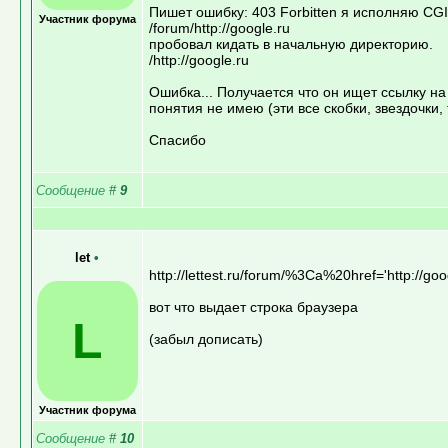
Пишет ошибку: 403 Forbitten я исполняю CGI 
Участник форума
/forum/http://google.ru
пробовал кидать в начальную директорию.
/http://google.ru
Ошибка... Получается что он ищет ссылку на
понятия не имею (эти все скобки, звездочки, 
Спасибо
Сообщение
#
9
let
•
http://lettest.ru/forum/%3Ca%20href='http://g
вот что выдает строка браузера
L
(забыл дописать)
Участник форума
Сообщение
#
10