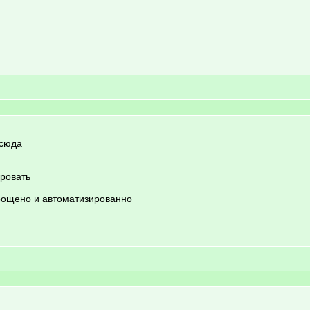
тсюда
ровать
прощено и автоматизированно