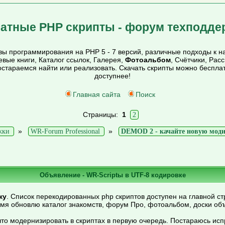
атные PHP скрипты - форум техподде
ы программирования на PHP 5 - 7 версий, различные подходы к на
тевые книги, Каталог ссылок, Галерея,
Фотоальбом
, Счётчики, Рас
постараемся найти или реализовать. Скачать скрипты можно беспл
доступнее!
Главная сайта
Поиск
Страницы:
1
2
»
»
жки
WR-Forum Professional
DEMOD 2 - качайте новую мод
Объявление - WR-Scriptы в UTF-8 кодировке
ку
. Список перекодированных php скриптов доступен на главной ст
емя обновлю каталог знакомств, форум Про, фотоальбом, доски об
то модернизировать в скриптах в первую очередь. Постараюсь ис