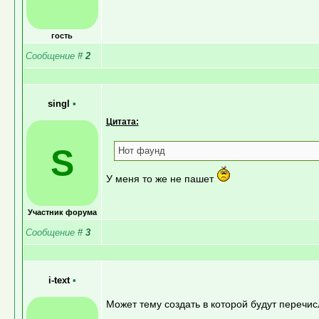
гость
Сообщение
#
2
singl
•
Цитата:
S
Нот фаунд
У меня то же не пашет
Участник форума
Сообщение
#
3
i-text
•
Может тему создать в которой будут перечи