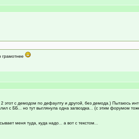
н грамотнее
х 2 этот с демодом по дефаулту и другой, без демода.) Пытаюсь и
л с ББ... но тут выглянула одна загвоздка... (с этим форумом тож
ывает меня туда, куда надо... а вот с текстом...