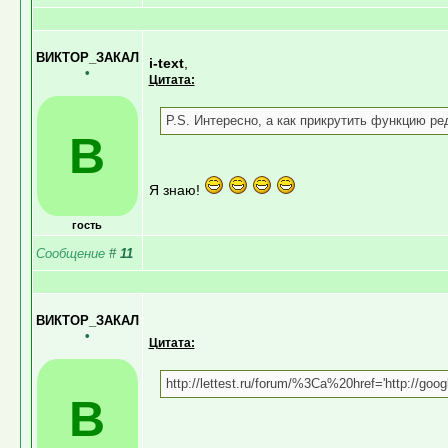
ВИКТОР_ЗАКАЛ
i-text
,
•
Цитата:
P.S. Интересно, а как прикрутить функцию ре
В
Я знаю!
гость
Сообщение
#
11
ВИКТОР_ЗАКАЛ
•
Цитата:
http://lettest.ru/forum/%3Ca%20href='http://g
В