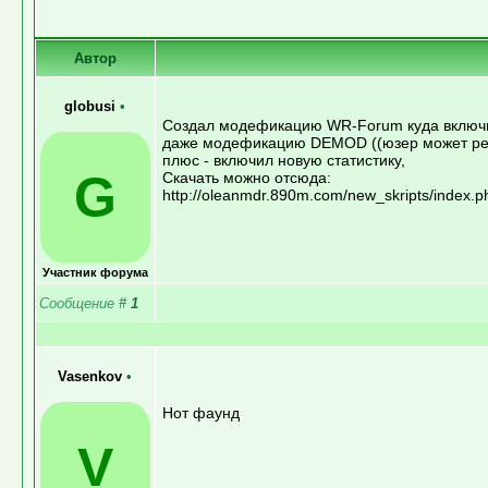
Автор
globusi
•
Создал модефикацию WR-Forum куда включи
даже модефикацию DEMOD ((юзер может ред
плюс - включил новую статистику,
G
Скачать можно отсюда:
http://oleanmdr.890m.com/new_skripts/index.p
Участник форума
Сообщение
#
1
Vasenkov
•
Нот фаунд
V