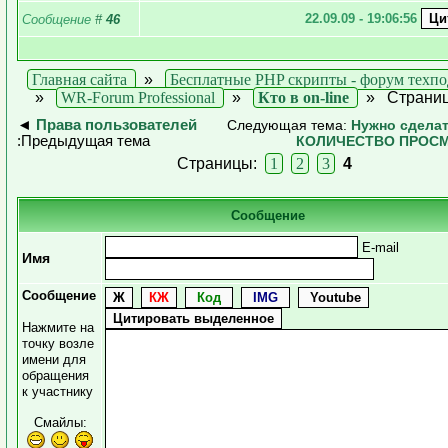
22.09.09 - 19:06:56
Сообщение
#
46
Главная сайта
»
Бесплатные PHP скрипты - форум техп
»
WR-Forum Professional
»
Кто в on-line
»
Страниц
◄
Права пользователей
Следующая тема:
Нужно сделат
:Предыдущая тема
КОЛИЧЕСТВО ПРОС
Страницы:
1
2
3
4
Сообщение
E-mail
Имя
Сообщение
Нажмите на
точку возле
имени для
обращения
к участнику
Смайлы: