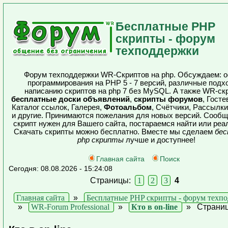
Бесплатные PHP
скрипты - форум
техподдержки
Форум техподдержки WR-Скриптов на php. Обсуждаем: 
программирования на PHP 5 - 7 версий, различные подх
написанию скриптов на php 7 без MySQL. А также WR-ск
бесплатные доски объявлений
,
скрипты форумов
, Госте
Каталог ссылок, Галерея,
Фотоальбом
, Счётчики, Рассылки
и другие. Принимаются пожелания для новых версий. Сообщ
скрипт нужен для Вашего сайта, постараемся найти или реа
Скачать скрипты можно бесплатно. Вместе мы сделаем
бес
php скрипты
лучше и доступнее!
Главная сайта
Поиск
Сегодня: 08.08.2026 - 15:24:08
Страницы:
1
2
3
4
Главная сайта
»
Бесплатные PHP скрипты - форум техп
»
WR-Forum Professional
»
Кто в on-line
»
Страниц