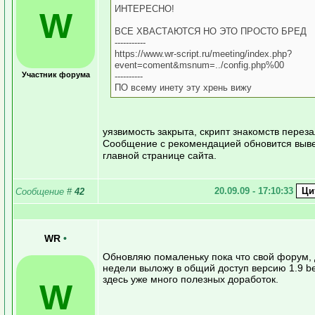
ИНТЕРЕСНО!
W
ВСЕ ХВАСТАЮТСЯ НО ЭТО ПРОСТО БРЕД
-----------
https://www.wr-script.ru/meeting/index.php?
event=coment&msnum=../config.php%00
Участник форума
----------
ПО всему инету эту хрень вижу
уязвимость закрыта, скрипт знакомств переза
Сообщение с рекомендацией обновится выв
главной странице сайта.
20.09.09 - 17:10:33
Сообщение
#
42
WR
•
Обновляю помаленьку пока что свой форум, 
недели выложу в общий доступ версию 1.9 be
здесь уже много полезных доработок.
W