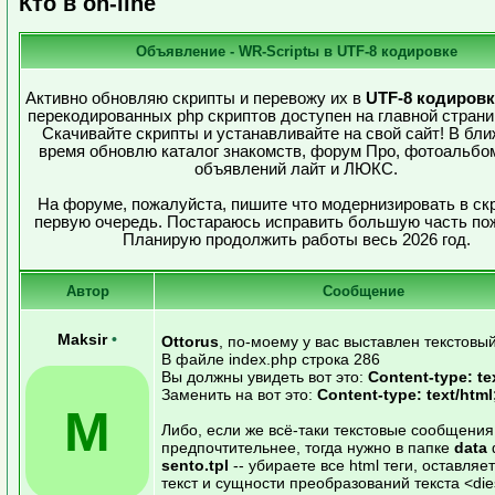
Кто в on-line
Объявление - WR-Scriptы в UTF-8 кодировке
Активно обновляю скрипты и перевожу их в
UTF-8 кодировк
перекодированных php скриптов доступен на главной страни
Скачивайте скрипты и устанавливайте на свой сайт! В бл
время обновлю каталог знакомств, форум Про, фотоальбом
объявлений лайт и ЛЮКС.
На форуме, пожалуйста, пишите что модернизировать в ск
первую очередь. Постараюсь исправить большую часть по
Планирую продолжить работы весь 2026 год.
Автор
Сообщение
Maksir
•
Ottorus
, по-моему у вас выставлен текстовы
В файле index.php строка 286
Вы должны увидеть вот это:
Content-type: tex
Заменить на вот это:
Content-type: text/html
M
Либо, если же всё-таки текстовые сообщения
предпочтительнее, тогда нужно в папке
data
sento.tpl
-- убираете все html теги, оставляе
текст и сущности преобразований текста <die