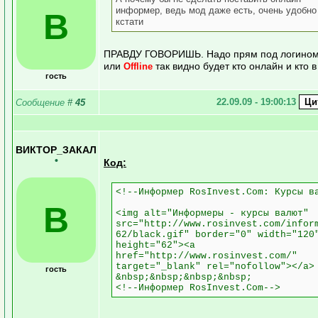
информер, ведь мод даже есть, очень удобно
В
кстати
ПРАВДУ ГОВОРИШЬ. Надо прям под логино
или
так видно будет кто онлайн и кто в 
Offline
гость
22.09.09 - 19:00:13
Сообщение
#
45
ВИКТОР_ЗАКАЛ
•
Код:
<!--Информер RosInvest.Com: Курсы в
В
<img alt="Информеры - курсы валют"
src="http://www.rosinvest.com/infor
62/black.gif" border="0" width="120
height="62"><a
href="http://www.rosinvest.com/"
target="_blank" rel="nofollow"></a>
гость
&nbsp;&nbsp;&nbsp;&nbsp;
<!--Информер RosInvest.Com-->