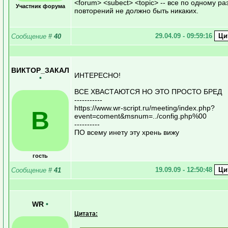
<forum> <subect> <topic> -- все по одному раз
Участник форума
повторений не должно быть никаких.
29.04.09 - 09:59:16
Сообщение
#
40
ВИКТОР_ЗАКАЛ
ИНТЕРЕСНО!
•
ВСЕ ХВАСТАЮТСЯ НО ЭТО ПРОСТО БРЕД
-----------
https://www.wr-script.ru/meeting/index.php?
В
event=coment&msnum=../config.php%00
----------
ПО всему инету эту хрень вижу
гость
19.09.09 - 12:50:48
Сообщение
#
41
WR
•
Цитата: