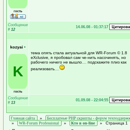
гость
Сообщение
14.06.08 - 01:37:17
#
12
kozyai
•
тема опять стала актуальной для WR-Forum © 1.8
eXclusive, я пробовал сам че-нить насочинять, но
рабочего ничего не вышло.... подскажите плиз как
K
реализовать....
гость
Сообщение
01.09.08 - 22:04:55
#
13
Главная сайта
»
Бесплатные PHP скрипты - форум техподдерж
»
WR-Forum Professional
»
Кто в on-line
»
Страница 1