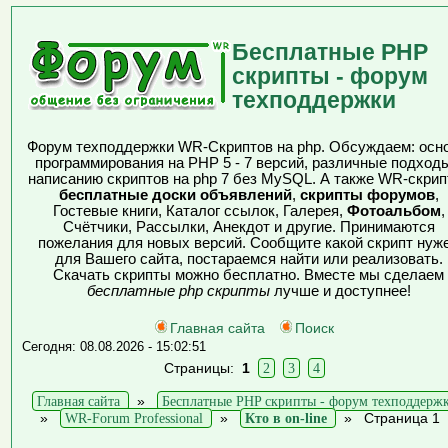
Бесплатные PHP
скрипты - форум
техподдержки
Форум техподдержки WR-Скриптов на php. Обсуждаем: осн
программирования на PHP 5 - 7 версий, различные подходы
написанию скриптов на php 7 без MySQL. А также WR-скрип
бесплатные доски объявлений
,
скрипты форумов
,
Гостевые книги, Каталог ссылок, Галерея,
Фотоальбом
,
Счётчики, Рассылки, Анекдот и другие. Принимаются
пожелания для новых версий. Сообщите какой скрипт нуж
для Вашего сайта, постараемся найти или реализовать.
Скачать скрипты можно бесплатно. Вместе мы сделаем
бесплатные php скрипты
лучше и доступнее!
Главная сайта
Поиск
Сегодня: 08.08.2026 - 15:02:51
Страницы:
1
2
3
4
Главная сайта
»
Бесплатные PHP скрипты - форум техподдерж
»
WR-Forum Professional
»
Кто в on-line
»
Страница 1