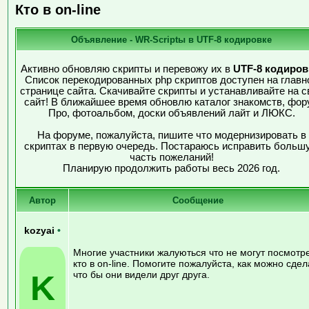
Кто в on-line
Объявление - WR-Scriptы в UTF-8 кодировке
Активно обновляю скрипты и перевожу их в
UTF-8 кодиров
Список перекодированных php скриптов доступен на главн
странице сайта. Скачивайте скрипты и устанавливайте на с
сайт! В ближайшее время обновлю каталог знакомств, фор
Про, фотоальбом, доски объявлений лайт и ЛЮКС.
На форуме, пожалуйста, пишите что модернизировать в
скриптах в первую очередь. Постараюсь исправить больш
часть пожеланий!
Планирую продолжить работы весь 2026 год.
Автор
Сообщение
kozyai
•
Многие участники жалуються что не могут посмотр
кто в on-line. Помогите пожалуйста, как можно сдел
K
что бы они видели друг друга.