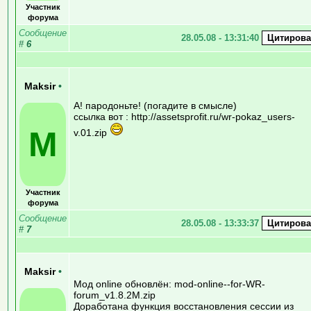
Участник
форума
Сообщение
28.05.08 - 13:31:40
#
6
Maksir
•
А! пародоньте! (погадите в смысле)
ссылка вот : http://assetsprofit.ru/wr-pokaz_users-
M
v.01.zip
Участник
форума
Сообщение
28.05.08 - 13:33:37
#
7
Maksir
•
Мод online обновлён: mod-online--for-WR-
forum_v1.8.2M.zip
Доработана функция восстановления сессии из