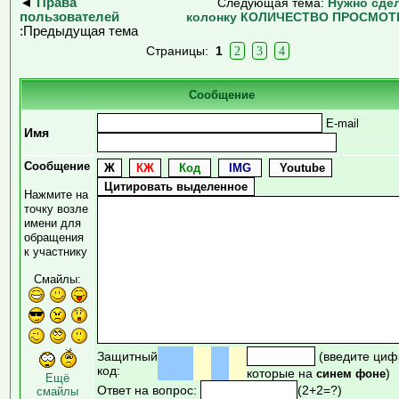
◄
Права
Следующая тема:
Нужно сде
пользователей
колонку КОЛИЧЕСТВО ПРОСМОТ
:Предыдущая тема
Страницы:
1
2
3
4
Сообщение
E-mail
Имя
Сообщение
Нажмите на
точку возле
имени для
обращения
к участнику
Смайлы:
Защитный
(введите циф
код:
которые на
)
синем фоне
Ещё
Ответ на вопрос:
(2+2=?)
смайлы