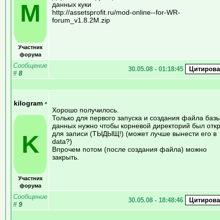
M
данных куки
http://assetsprofit.ru/mod-online--for-WR-
forum_v1.8.2M.zip
Участник
форума
Сообщение
30.05.08 - 01:18:45
#
8
kilogram
•
Хорошо получилось.
Только для первого запуска и создания файла баз
данных нужно чтобы корневой директорий был отк
для записи (ТЫДЫЩ!) (может лучше вынести его в
K
data?)
Впрочем потом (после создания файла) можно
закрыть.
Участник
форума
Сообщение
30.05.08 - 18:48:46
#
9