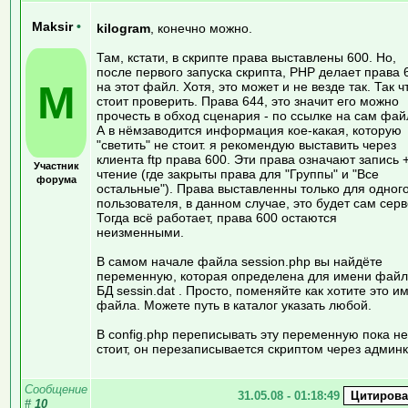
Maksir
•
kilogram
, конечно можно.
Там, кстати, в скрипте права выставлены 600. Но,
после первого запуска скрипта, PHP делает права 
M
на этот файл. Хотя, это может и не везде так. Так ч
стоит проверить. Права 644, это значит его можно
прочесть в обход сценария - по ссылке на сам фай
А в нёмзаводится информация кое-какая, которую
"светить" не стоит. я рекомендую выставить через
клиента ftp права 600. Эти права означают запись 
Участник
чтение (где закрыты права для "Группы" и "Все
форума
остальные"). Права выставленны только для одног
пользователя, в данном случае, это будет сам серв
Тогда всё работает, права 600 остаются
неизменными.
В самом начале файла session.php вы найдёте
переменную, которая определена для имени фай
БД sessin.dat . Просто, поменяйте как хотите это и
файла. Можете путь в каталог указать любой.
В config.php переписывать эту переменную пока не
стоит, он перезаписывается скриптом через админк
Сообщение
31.05.08 - 01:18:49
#
10