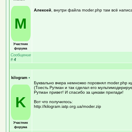
Алексей
, внутри файла moder.php там всё напис
M
Участник
форума
Сообщение
#
4
kilogram
•
Буквально вчера немножко поровнял moder.php и
(Тоесть Рутман и так сделал его мультимодерируе
Рутман привет! И спасибо за цикави прилади!
K
Вот что получилось:
http://kilogram.iatp.org.ua/moder.zip
Участник
форума