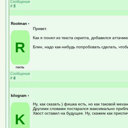
Сообщение
#
5
Rootman
•
Привет.
Как я понял из текста скрипта, добавился аттачм
R
Блин, надо как-нибудь попробовать сделать, чтоб
гость
Сообщение
#
6
kilogram
•
Ну, как сказать ) фишка есть, но как таковой мех
Другими словами постарался максимально прибли
Хвост оставил на будущее. Ну, скажем как приспич
K