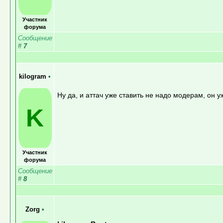
Участник
форума
Сообщение
#
7
kilogram
•
Ну да, и аттач уже ставить не надо модерам, он у
K
Участник
форума
Сообщение
#
8
Zorg
•