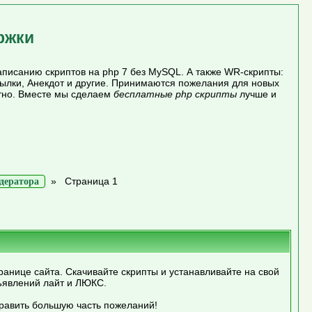
ржки
писанию скриптов на php 7 без MySQL. А также WR-скрипты:
сылки, Анекдот и другие. Принимаются пожелания для новых
атно. Вместе мы сделаем
бесплатные php скрипты
лучше и
»
Страница 1
дератора
ранице сайта. Скачивайте скрипты и устанавливайте на свой
ъявлений лайт и ЛЮКС.
править большую часть пожеланий!