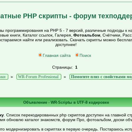
атные PHP скрипты - форум техподде
ы программирования на PHP 5 - 7 версий, различные подходы к на
тевые книги, Каталог ссылок, Галерея,
Фотоальбом
, Счётчики, Рас
постараемся найти или реализовать. Скачать скрипты можно беспл
доступнее!
Главная сайта
Поиск
Страницы:
1
»
»
жки
WR-Forum Professional
Помогите плиз с свойствами мо
Объявление - WR-Scriptы в UTF-8 кодировке
ку
. Список перекодированных php скриптов доступен на главной ст
емя обновлю каталог знакомств, форум Про, фотоальбом, доски об
то модернизировать в скриптах в первую очередь. Постараюсь ис