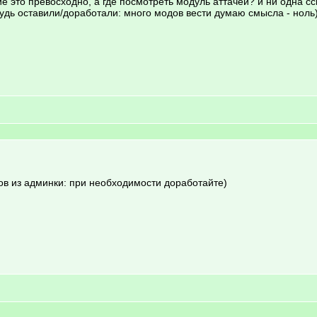
е это превосходно, а где посмотреть модуль аттачей? и ни одна с
будь оставили/доработали: много модов вести думаю смысла - ноль
ов из админки: при необходимости доработайте)