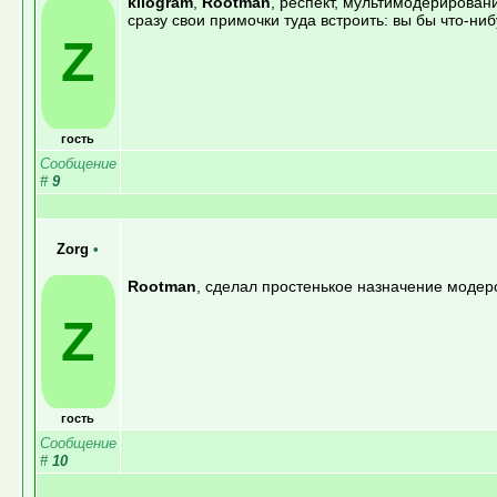
kilogram
,
Rootman
, респект, мультимодерировани
сразу свои примочки туда встроить: вы бы что-ни
Z
гость
Сообщение
#
9
Zorg
•
Rootman
, сделал простенькое назначение модер
Z
гость
Сообщение
#
10