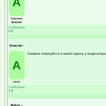
A
Участник
форума
Сообщение
#
2
Алексей
•
Скажите пожалуйста а какой пароль у модетатора
А
гость
Сообщение
#
3
Maksir
•