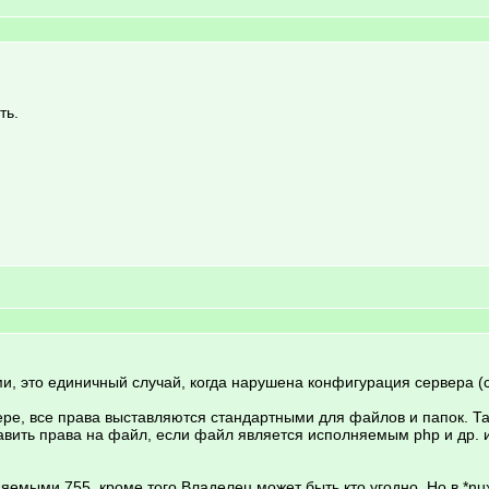
ть.
и, это единичный случай, когда нарушена конфигурация сервера (
ере, все права выставляются стандартными для файлов и папок. Т
вить права на файл, если файл является исполняемым php и др. ил
емыми 755, кроме того Владелец может быть кто угодно. Но в *nux