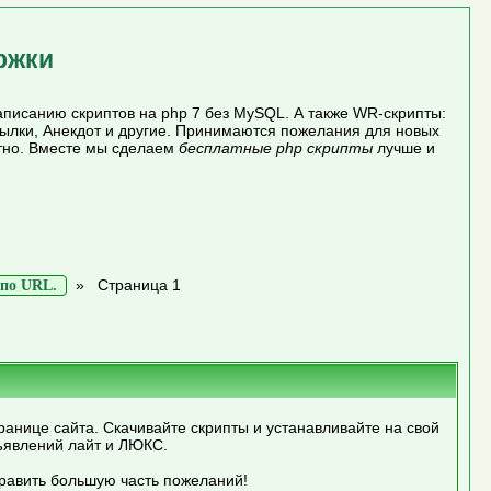
ржки
писанию скриптов на php 7 без MySQL. А также WR-скрипты:
сылки, Анекдот и другие. Принимаются пожелания для новых
атно. Вместе мы сделаем
бесплатные php скрипты
лучше и
»
Страница 1
 по URL.
ранице сайта. Скачивайте скрипты и устанавливайте на свой
ъявлений лайт и ЛЮКС.
править большую часть пожеланий!