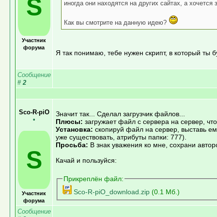
S
иногда они находятся на других сайтах, а хочется 
Как вы смотрите на данную идею?
Участник
форума
Я так понимаю, тебе нужен скрипт, в который ты б
Сообщение
#
2
Sco-R-piO
Значит так... Сделал загрузчик файлов...
•
Плюсы:
загружает файл с сервера на сервер, чт
Установка:
скопируй файл на сервер, выставь ем
уже существовать, атрибуты папки: 777).
Просьба:
В знак уважения ко мне, сохрани автор
S
Качай и пользуйся:
Прикреплён файл:
Sco-R-piO_download.zip
(0.1 Мб.)
Участник
форума
Сообщение