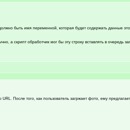
должно быть имя переменной, которая будет содержать данные этой 
ычно, а скрипт обработчик мог бы эту строку вставлять в очередь з
по URL. После того, как пользователь загржает фото, ему предлага