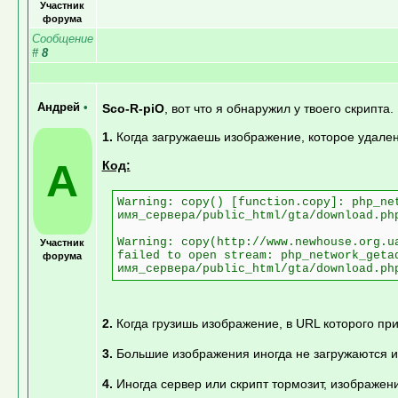
Участник
форума
Сообщение
#
8
Андрей
•
Sco-R-piO
, вот что я обнаружил у твоего скрипта.
1.
Когда загружаешь изображение, которое удален
А
Код:
Warning: copy() [function.copy]: php_ne
имя_сервера/public_html/gta/download.ph
Warning: copy(http://www.newhouse.org.u
Участник
failed to open stream: php_network_geta
форума
имя_сервера/public_html/gta/download.ph
2.
Когда грузишь изображение, в URL которого прис
3.
Большие изображения иногда не загружаются и
4.
Иногда сервер или скрипт тормозит, изображени