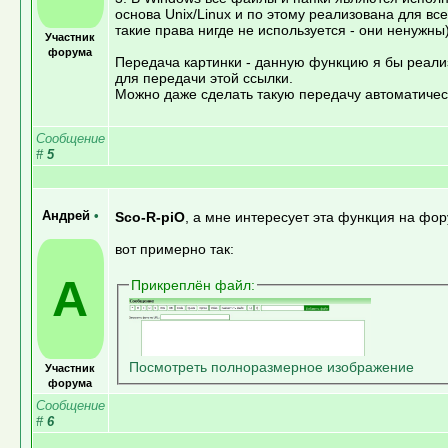
основа Unix/Linux и по этому реализована для вс
такие права нигде не используется - они ненужны
Участник
форума
Передача картинки - данную функцию я бы реализ
для передачи этой ссылки.
Можно даже сделать такую передачу автоматическ
Сообщение
#
5
Андрей
•
Sco-R-piO
, а мне интересует эта функция на фо
вот примерно так:
А
Прикреплён файл:
Посмотреть полноразмерное изображение
Участник
форума
Сообщение
#
6