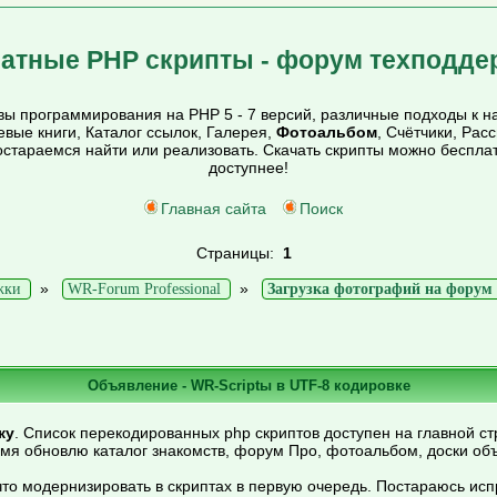
атные PHP скрипты - форум техподде
ы программирования на PHP 5 - 7 версий, различные подходы к на
тевые книги, Каталог ссылок, Галерея,
Фотоальбом
, Счётчики, Рас
постараемся найти или реализовать. Скачать скрипты можно беспл
доступнее!
Главная сайта
Поиск
Страницы:
1
»
»
жки
WR-Forum Professional
Загрузка фотографий на форум
Объявление - WR-Scriptы в UTF-8 кодировке
ку
. Список перекодированных php скриптов доступен на главной ст
емя обновлю каталог знакомств, форум Про, фотоальбом, доски об
то модернизировать в скриптах в первую очередь. Постараюсь ис