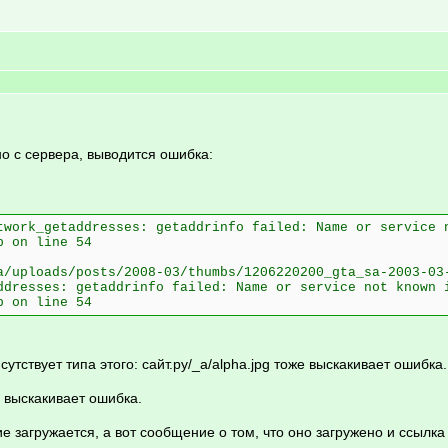
о с сервера, выводится ошибка:
twork_getaddresses: getaddrinfo failed: Name or service 
p on line 54
a/uploads/posts/2008-03/thumbs/1206220200_gta_sa-2003-03
ddresses: getaddrinfo failed: Name or service not known 
p on line 54
утствует типа этого: сайт.ру/_a/alpha.jpg тоже выскакивает ошибка.
 выскакивает ошибка.
е загружается, а вот сообщение о том, что оно загружено и ссылка 