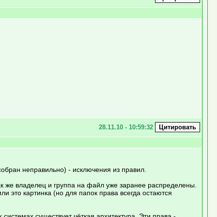
28.11.10 - 10:59:32
собран неправильно) - исключения из правил.
ак же владелец и группа на файл уже заранее распределены.
и это картинка (но для папок права всегда остаются
 системах существует чёткая архитектура. Эти права -