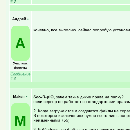
#
3
Андрей
•
конечно, все выполню. сейчас попробую установи
А
Участник
форума
Сообщение
#
4
Maksir
•
Sco-R-piO
, зачем такие дикие права на папку?
если сервер не работает со стандартными правам
2. Когда загружаются и создаются файлы на серв
M
В некоторых исключениях нужно всего лишь попра
неизменными 755)
3. В Windows все файлы и папки являются исполня