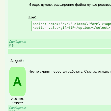
И еще: думаю, расширение файла лучше реализов
Код:
<select name=\'exe\' class=\'form\'><op
<option value=gif>GIF</option></select>
Сообщение
#
9
Андрей
•
Что-то скрипт перестал работать. Стал загружать 
А
Участник
форума
Сообщение