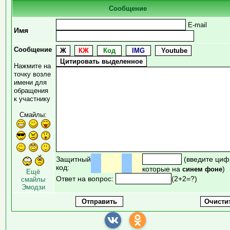
Сообщение
E-mail
Имя
Сообщение
Нажмите на
точку возле
имени для
обращения
к участнику
Смайлы:
Защитный
(введите циф
код:
которые на
)
синем фоне
Ещё
Ответ на вопрос:
(2+2=?)
смайлы
Эмодзи