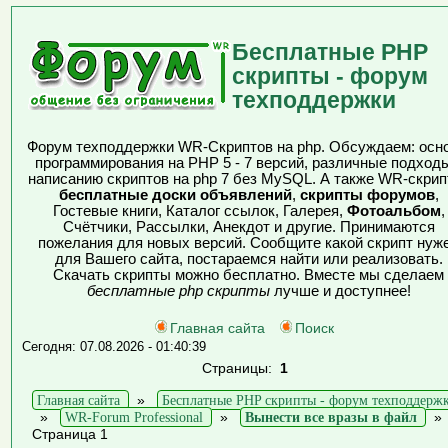
Бесплатные PHP
скрипты - форум
техподдержки
Форум техподдержки WR-Скриптов на php. Обсуждаем: осн
программирования на PHP 5 - 7 версий, различные подходы
написанию скриптов на php 7 без MySQL. А также WR-скрип
бесплатные доски объявлений
,
скрипты форумов
,
Гостевые книги, Каталог ссылок, Галерея,
Фотоальбом
,
Счётчики, Рассылки, Анекдот и другие. Принимаются
пожелания для новых версий. Сообщите какой скрипт нуж
для Вашего сайта, постараемся найти или реализовать.
Скачать скрипты можно бесплатно. Вместе мы сделаем
бесплатные php скрипты
лучше и доступнее!
Главная сайта
Поиск
Сегодня: 07.08.2026 - 01:40:39
Страницы:
1
Главная сайта
»
Бесплатные PHP скрипты - форум техподдерж
»
WR-Forum Professional
»
Вынести все вразы в файл
Страница 1