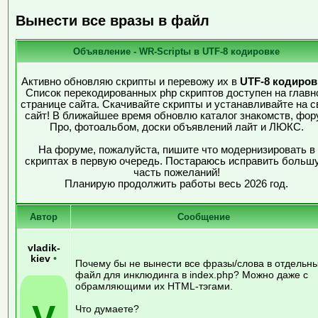
Вынести все вразы в файл
Объявление - WR-Scriptы в UTF-8 кодировке
Активно обновляю скрипты и перевожу их в
UTF-8 кодиров
Список перекодированных php скриптов доступен на главн
странице сайта. Скачивайте скрипты и устанавливайте на с
сайт! В ближайшее время обновлю каталог знакомств, фор
Про, фотоальбом, доски объявлений лайт и ЛЮКС.
На форуме, пожалуйста, пишите что модернизировать в
скриптах в первую очередь. Постараюсь исправить больш
часть пожеланий!
Планирую продолжить работы весь 2026 год.
Автор
Сообщение
vladik-
kiev
•
Почему бы не вынести все фразы/слова в отдельн
файл для инклюдинга в index.php? Можно даже с
обрамляющими их HTML-тэгами.
V
Что думаете?