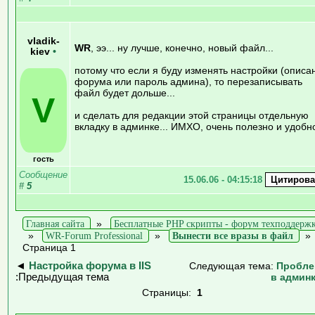
vladik-
WR
, ээ... ну лучше, конечно, новый файл...
kiev
•
потому что если я буду изменять настройки (описа
форума или пароль админа), то перезаписывать
файл будет дольше...
V
и сделать для редакции этой страницы отдельную
вкладку в админке... ИМХО, очень полезно и удобн
гость
Сообщение
15.06.06 - 04:15:18
#
5
Главная сайта
»
Бесплатные PHP скрипты - форум техподдерж
»
WR-Forum Professional
»
Вынести все вразы в файл
Страница 1
◄
Настройка форума в IIS
Следующая тема:
Пробле
:Предыдущая тема
в админ
Страницы:
1