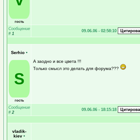
гость
Сообщение
09.06.06 - 02:58:10
#
1
Serhio
•
А заодно и все цвета !!!
Только смысл это делать для форума???
S
гость
Сообщение
09.06.06 - 18:15:18
#
2
vladik-
kiev
•