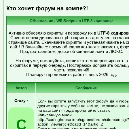
Кто хочет форум на компе?!
Объявление - WR-Scriptы в UTF-8 кодировке
Активно обновляю скрипты и перевожу их в
UTF-8 кодиров
Список перекодированных php скриптов доступен на главн
странице сайта. Скачивайте скрипты и устанавливайте на с
сайт! В ближайшее время обновлю каталог знакомств, фор
Про, фотоальбом, доски объявлений лайт и ЛЮКС.
На форуме, пожалуйста, пишите что модернизировать в
скриптах в первую очередь. Постараюсь исправить больш
часть пожеланий!
Планирую продолжить работы весь 2026 год.
Автор
Сообщение
Crozy
•
Если вы хотите запустить этот форум да и люб
другие скрипты у себя на компе, не закачивая и
на ваш сайт - тогда прочитайте статью
написанную мной
C
http://codinghouse.info/cgi-bin/forum/sitemain.cgi?
action=viewarticle&catid=14&artid=2
Статья полезнаи и пригодиться всем web