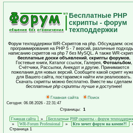
Бесплатные PHP
скрипты - форум
техподдержки
Форум техподдержки WR-Скриптов на php. Обсуждаем: осн
программирования на PHP 5 - 7 версий, различные подходы
написанию скриптов на php 7 без MySQL. А также WR-скрип
бесплатные доски объявлений
,
скрипты форумов
,
Гостевые книги, Каталог ссылок, Галерея,
Фотоальбом
,
Счётчики, Рассылки, Анекдот и другие. Принимаются
пожелания для новых версий. Сообщите какой скрипт нуж
для Вашего сайта, постараемся найти или реализовать.
Скачать скрипты можно бесплатно. Вместе мы сделаем
бесплатные php скрипты
лучше и доступнее!
Главная сайта
Поиск
Сегодня: 06.08.2026 - 22:31:47
Страницы:
1
Главная сайта
»
Бесплатные PHP скрипты - форум техподдерж
»
WR-Forum Professional
»
Кто хочет форум на компе?!
Страница 1