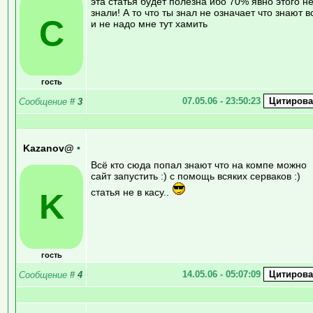
эта статья будет полезна ибо 70% явно этого н
знали! А то что ты знал не означает что знают в
C
и не надо мне тут хамить
гость
07.05.06 - 23:50:23
Сообщение
#
3
Kazanov@
•
Всё кто сюда попал знают что на компе можно
сайт запустить :) с помощь всяких серваков :)
статья не в касу..
K
гость
14.05.06 - 05:07:09
Сообщение
#
4