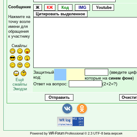
Сообщение
Нажмите на
точку возле
имени для
обращения
к участнику
Смайлы:
Защитный
(введите циф
код:
которые на
)
синем фоне
Ещё
Ответ на вопрос:
(2+2=?)
смайлы
Эмодзи
WR-Forum
Powered by
Professional © 2.3 UTF-8 beta версия