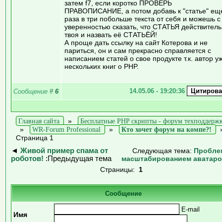
затем f7, если коротко ПРОВЕРЬ
ПРАВОПИСАНИЕ, а потом добавь к "статье" ещ
раза в три побольше текста от себя и можешь с
уверенностью сказать, что СТАТЬЯ действител
твоя и назвать её СТАТЬЁЙ!
А проще дать ссылку на сайт Котерова и не
париться, он и сам прекрасно справляется с
написанием статей о свое продукте т.к. автор у
нескольких книг о PHP.
14.05.06 - 19:20:36
Сообщение
#
6
Главная сайта
»
Бесплатные PHP скрипты - форум техподдерж
»
WR-Forum Professional
»
Кто хочет форум на компе?!
Страница 1
◄
Живой пример спама от
Следующая тема:
Пробле
роботов!
:Предыдущая тема
масштабированием аватар
Страницы:
1
Сообщение
E-mail
Имя