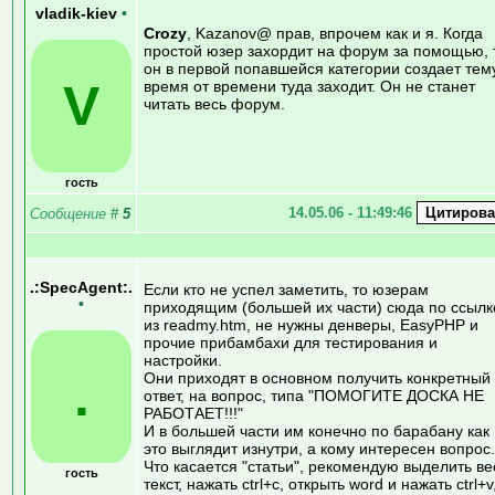
vladik-kiev
•
Crozy
, Kazanov@ прав, впрочем как и я. Когда
простой юзер захордит на форум за помощью, 
он в первой попавшейся категории создает тем
V
время от времени туда заходит. Он не станет
читать весь форум.
гость
14.05.06 - 11:49:46
Сообщение
#
5
.:SpecAgent:.
Если кто не успел заметить, то юзерам
•
приходящим (большей их части) сюда по ссылк
из readmy.htm, не нужны денверы, EasyPHP и
прочие прибамбахи для тестирования и
настройки.
.
Они приходят в основном получить конкретный
ответ, на вопрос, типа "ПОМОГИТЕ ДОСКА НЕ
РАБОТАЕТ!!!"
И в большей части им конечно по барабану как
это выглядит изнутри, а кому интересен вопрос.
Что касается "статьи", рекомендую выделить ве
гость
текст, нажать ctrl+c, открыть word и нажать ctrl+v