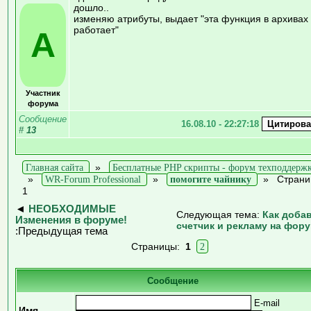
дошло..
изменяю атрибуты, выдает "эта функция в архивах
работает"
A
Участник
форума
Сообщение
16.08.10 - 22:27:18
#
13
Главная сайта
»
Бесплатные PHP скрипты - форум техподдерж
»
WR-Forum Professional
»
помогите чайнику
»
Страни
1
◄
НЕОБХОДИМЫЕ
Следующая тема:
Как доба
Изменения в форуме!
счетчик и рекламу на фор
:Предыдущая тема
Страницы:
1
2
Сообщение
E-mail
Имя