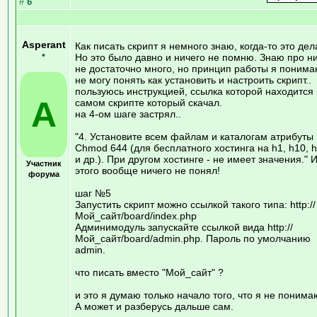
#
6
Asperant
Как писать скрипт я немного знаю, когда-то это дел
•
Но это было давно и ничего не помню. Знаю про н
не достаточно много, но принцип работы я понима
не могу понять как установить и настроить скрипт..
пользуюсь инструкцией, ссылка которой находится 
A
самом скрипте который скачал.
на 4-ом шаге застрял..
"4. Установите всем файлам и каталогам атрибуты
Chmod 644 (для бесплатного хостинга на h1, h10, 
и др.). При другом хостинге - не имеет значения." 
Участник
этого вообще ничего не понял!
форума
шаг №5
Запустить скрипт можно ссылкой такого типа: http://
Мой_сайт/board/index.php
Админимодуль запускайте ссылкой вида http://
Мой_сайт/board/admin.php. Пароль по умолчанию
admin.
что писать вместо "Мой_сайт" ?
и это я думаю только начало того, что я не понима
А может и разберусь дальше сам.