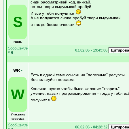
сиди рассматривай код, вникай.
потом твори выдумывай пробуй.
И все у тебя получится
S
А не получится снова пробуй твори выдумывай.
и так до бесконечности
гость
Сообщение
03.02.06 - 19:45:06
#
5
WR
•
Есть в одной теме ссылки на "полезные" ресурсы.
Воспользуйся поиском.
W
Конечно, нужно чтобы было желание "творить",
умение, навык программирования - тогда у тебя вс
получится
Участник
форума
Сообщение
06.02.06 - 04:28:32