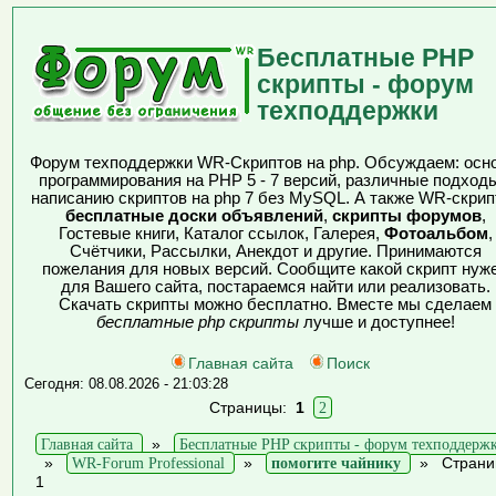
Бесплатные PHP
скрипты - форум
техподдержки
Форум техподдержки WR-Скриптов на php. Обсуждаем: осн
программирования на PHP 5 - 7 версий, различные подходы
написанию скриптов на php 7 без MySQL. А также WR-скрип
бесплатные доски объявлений
,
скрипты форумов
,
Гостевые книги, Каталог ссылок, Галерея,
Фотоальбом
,
Счётчики, Рассылки, Анекдот и другие. Принимаются
пожелания для новых версий. Сообщите какой скрипт нуж
для Вашего сайта, постараемся найти или реализовать.
Скачать скрипты можно бесплатно. Вместе мы сделаем
бесплатные php скрипты
лучше и доступнее!
Главная сайта
Поиск
Сегодня: 08.08.2026 - 21:03:28
Страницы:
1
2
Главная сайта
»
Бесплатные PHP скрипты - форум техподдерж
»
WR-Forum Professional
»
помогите чайнику
»
Страни
1