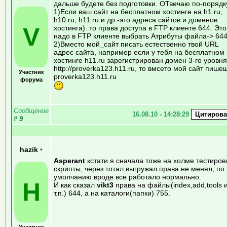
дальше будете без подготовки. ОТвечаю по-порядк
1)Если ваш сайт на бесплатном хостинге на h1.ru,
h10.ru, h11.ru и др.-это адреса сайтов и доменов
V
хостинга). то права доступа в FTP клиенте 644. Это
надо в FTP клиенте выбрать Атрибуты файла-> 64
2)Вместо мой_сайт писать естественно твой URL
адрес сайта, например если у тебя на бесплатном
хостинге h11.ru зарегистрирован домен 3-го уровня
http://proverka123.h11.ru, то вмсето мой сайт пише
Участник
proverka123.h11.ru
форума
Сообщение
16.08.10 - 14:28:29
#
9
hazik
•
Asperant
кстати я сначала тоже на холме тестиров
скрипты, через тотал выгружал права не менял, по
умолчанию вроде все работало нормально.
H
И как сказал
vikt3
права на файлы(index,add,tools 
т.п.) 644, а на каталоги(папки) 755.
Участник