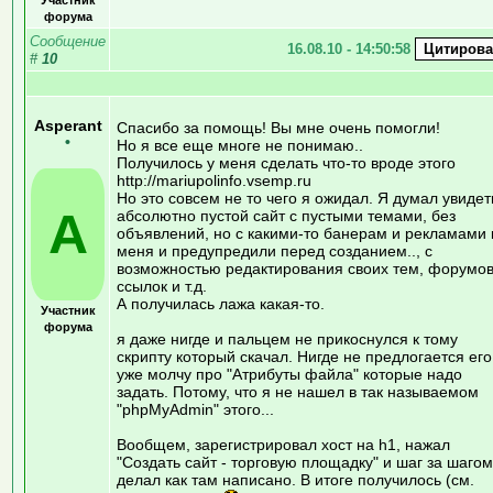
форума
Сообщение
16.08.10 - 14:50:58
#
10
Asperant
Спасибо за помощь! Вы мне очень помогли!
•
Но я все еще многе не понимаю..
Получилось у меня сделать что-то вроде этого
http://mariupolinfo.vsemp.ru
Но это совсем не то чего я ожидал. Я думал увидет
A
абсолютно пустой сайт с пустыми темами, без
объявлений, но с какими-то банерам и рекламами 
меня и предупредили перед созданием.., с
возможностью редактирования своих тем, форумов
ссылок и т.д.
А получилась лажа какая-то.
Участник
форума
я даже нигде и пальцем не прикоснулся к тому
скрипту который скачал. Нигде не предлогается его
уже молчу про "Атрибуты файла" которые надо
задать. Потому, что я не нашел в так называемом
"phpMyAdmin" этого...
Вообщем, зарегистрировал хост на h1, нажал
"Создать сайт - торговую площадку" и шаг за шагом
делал как там написано. В итоге получилось (см.