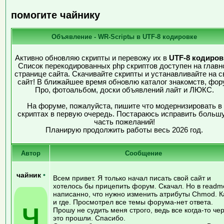
помогите чайнику
Объявление - WR-Scriptы в UTF-8 кодировке
Активно обновляю скрипты и перевожу их в
UTF-8 кодиров
Список перекодированных php скриптов доступен на главн
странице сайта. Скачивайте скрипты и устанавливайте на с
сайт! В ближайшее время обновлю каталог знакомств, фор
Про, фотоальбом, доски объявлений лайт и ЛЮКС.
На форуме, пожалуйста, пишите что модернизировать в
скриптах в первую очередь. Постараюсь исправить больш
часть пожеланий!
Планирую продолжить работы весь 2026 год.
Автор
Сообщение
чайник
•
Всем привет. Я только начал писать свой сайт и
хотелось бы прицепить форум. Скачал. Но в readm
написанно, что нужно изменить атрибуты Chmod. К
и где. Просмотрел все темы форума-нет ответа.
Ч
Прошу не судить меня строго, ведь все когда-то че
это прошли. Спасибо.