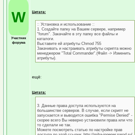
W
Цитата:
:: Установка и использование ::
1. Создайте папку на Вашем сервере, например
"forum". Закачайте в эту папку все файлы и
Участник
каталоги.
форума
Выставите ей атрибуты Chmod 755
Закачивать и настраивать атрибуты скрипта можно
менеджером "Total Commander".(Файл -> Изменить
атрибуты).
ещё:
Цитата:
3. Данные права доступа используются на
большинстве серверов. В случае, если скрипт не
запускается и выводится ошибка "Permise Denied" -
скорее всего Вы неверно установили права или что
то сделали не так.
Можете посмотреть статью по настройке прав
доступа по этой ссылке: http://miha-ingener.narod.ru/