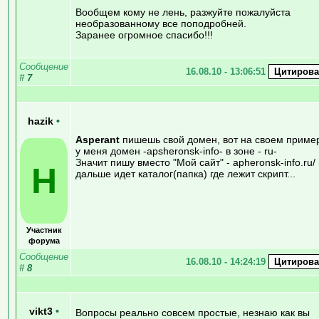
Вообщем кому не лень, разжуйте пожалуйста
необразованному все поподробней.
Заранее огромное спасибо!!!
Сообщение
16.08.10 - 13:06:51
#
7
hazik
•
Asperant
пишешь свой домен, вот на своем приме
у меня домен -apsheronsk-info- в зоне - ru-
Значит пишу вместо "Мой сайт" - apheronsk-info.ru/
H
дальше идет каталог(папка) где лежит скрипт...
Участник
форума
Сообщение
16.08.10 - 14:24:19
#
8
vikt3
•
Вопросы реально совсем простые, незнаю как вы