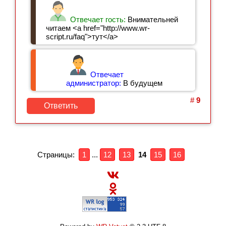
Отвечает гость:
Внимательней
читаем <a href="http://www.wr-
script.ru/faq">тут</a>
Отвечает
администратор:
В будущем
#
9
Ответить
Страницы:
1
...
12
13
14
15
16