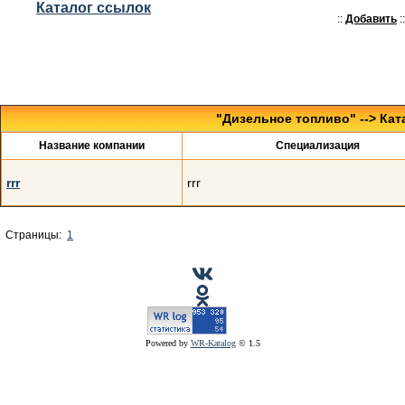
Каталог ссылок
::
Добавить
::
"
Дизельное топливо
" --> Ка
Название компании
Специализация
rrr
rrr
Страницы:
1
Powered by
WR-Katalog
© 1.5