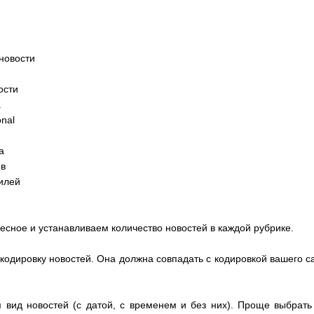
новости
ости
а
onal
а
ов
илей
сное и устанавливаем количество новостей в каждой рубрике.
одировку новостей. Она должна совпадать с кодировкой вашего с
 вид новостей (с датой, с временем и без них). Проще выбрать 