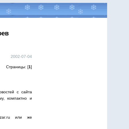
оев
2002-07-04
Страницы: [
1
]
востей с сайта
му, компактно и
zar.ru или же