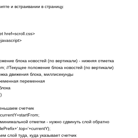
ипте и встраивании в страницу.
et href=scroll.css>
javascript>
ожение блока новостей (по вертикали) - нижняя отметка
rom; //Текущее положение блока новостей (по вертикали)
ержка движения блока, миллисекунды
/Временная переменная
блока
)
меньшаем счетчик
)currentY=startFrom;
 минимальной отметки - нужно сдвинуть слой обратно
lePrefix+'.top='+currentY);
аем слой туда, куда указывает счетчик