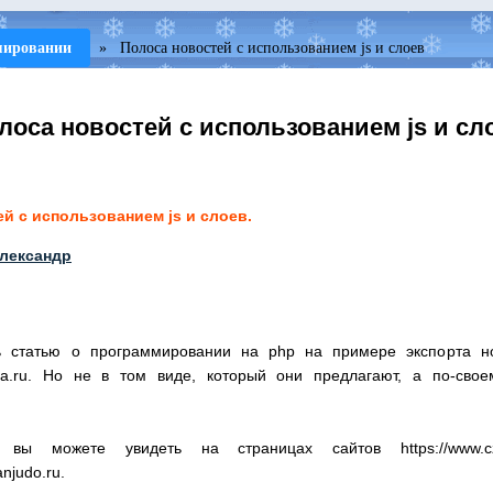
мировании
»
Полоса новостей с использованием js и слоев
лоса новостей с использованием js и сл
й с использованием js и слоев.
лександр
ь статью о программировании на php на примере экспорта но
zeta.ru. Но не в том виде, который они предлагают, а по-свое
 вы можете увидеть на страницах сайтов https://www.c
anjudo.ru.