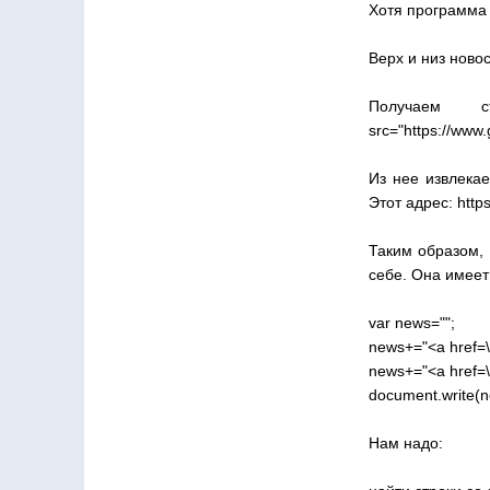
Хотя программа 
Верх и низ ново
Получаем ст
src="https://www.
Из нее извлекае
Этот адрес: https
Таким образом, 
себе. Она имеет
var news="";
news+="<a href=\
news+="<a href=\
document.write(n
Нам надо: