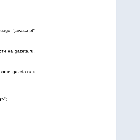
"javascript"
ти на gazeta.ru.
ости gazeta.ru к
r>";