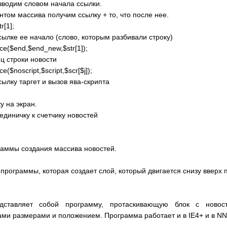
изводим словом начала ссылки.
нтом массива получим ссылку + то, что после нее.
r[1];
сылке ее начало (слово, которым разбивали строку)
ace($end,$end_new,$str[1]);
ец строки новости
ce($noscript,$script,$scr[$j]);
сылку таргет и вызов ява-скрипта
у на экран.
 единичку к счетчику новостей
граммы создания массива новостей.
 программы, которая создает слой, который двигается снизу вверх 
едставляет собой программу, протаскивающую блок с ново
ми размерами и положением. Программа работает и в IE4+ и в NN