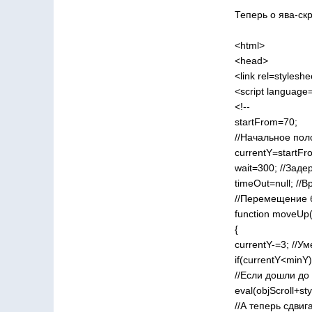
Теперь о ява-скр
<html>
<head>
<link rel=styleshe
<script language=
<!--
startFrom=70;
//Начальное пол
currentY=startF
wait=300; //Зад
timeOut=null; /
//Перемещение 
function moveUp(
{
currentY-=3; //У
if(currentY<minY
//Если дошли до
eval(objScroll+sty
//А теперь сдвиг