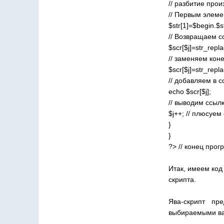
// разбитие про
// Первым элеме
$str[1]=$begin.$st
// Возвращаем с
$scr[$j]=str_repl
// заменяем кон
$scr[$j]=str_repla
// добавляем в с
echo $scr[$j];
// выводим ссылк
$j++; // плюсуем
}
}
?> // конец про
Итак, имеем код
скрипта.
Ява-скрипт пр
выбираемыми ва