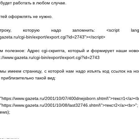
будет работать в любом случае.
стей оформлять не нужно.
року, которую надо запомнить: <script language=
gazeta.ru/cgi-bin/export/export.cgi?id=2743"></script>
м полезное: Адрес cgi-скрипта, который и формирует наши новос
://www.gazeta.ru/cgi-bin/export/export.cgi?id=2743
мы имеем страницу, с которой нам надо изъять код ссылок на нов
 приблизительно такой вид:
"https://www.gazeta.ru/2001/10/07/400dnejsborn.shtml\">текст1</a><b
"https://www.gazeta.ru/2001/10/08/last32746.shtml\">текст2</a><br>";
ews);