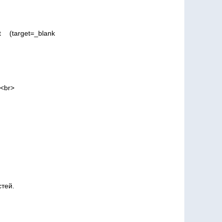
(target=_blank
><br>
тей.