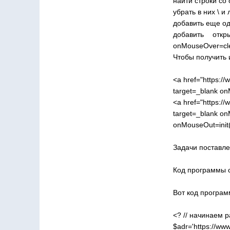
найти строки со
убрать в них \ и
добавить еще од
добавить откр
onMouseOver=cle
Чтобы получить и
<a href="https:/
target=_blank o
<a href="https:/
target=_blank o
onMouseOut=init
Задачи поставле
Код программы с
Вот код програм
<? // начинаем 
$adr='https://www