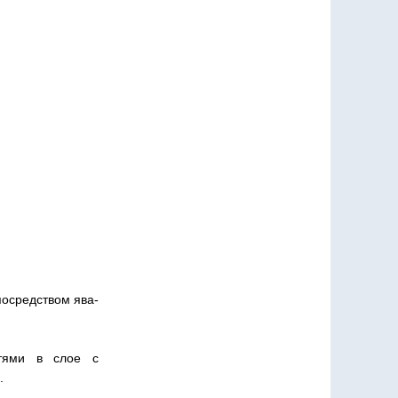
посредством ява-
стями в слое с
.