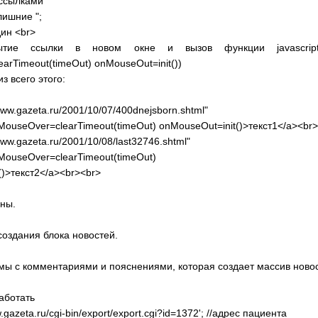
 ссылками
 лишние ";
ин <br>
ытие ссылки в новом окне и вызов функции javascript 
arTimeout(timeOut) onMouseOut=init())
з всего этого:
/www.gazeta.ru/2001/10/07/400dnejsborn.shtml"
nMouseOver=clearTimeout(timeOut) onMouseOut=init()>текст1</a><br
/www.gazeta.ru/2001/10/08/last32746.shtml"
nMouseOver=clearTimeout(timeOut)
()>текст2</a><br><br>
ны.
оздания блока новостей.
мы с комментариями и пояснениями, которая создает массив новос
работать
.gazeta.ru/cgi-bin/export/export.cgi?id=1372'; //адрес пациента