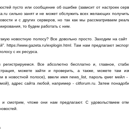
остей пусто или сообщение об ошибке (зависит от настроек серве
ta.ru сильно занят и не может обслужить всех желающих получит
новости и с других серверов, но так как мы рассматриваем реа
ирования, то будем работать с ним.
такую новостную полосу? Все довольно просто. Заходим на сайт
й". https://www.gazeta.ru/explogin.html. Там нам предлагают экспо
полосу с их ресурса.
регистрируемся. Все абсолютно бесплатно и, главное, стаб
страция, можете зайти и проверить, а также, можете там из
 в новостной полосе), ввели имя news_list, пароль qwer мейл -
мой), адрес сайта любой, например - citforum.ru. Затем понадоб
 и смотрим, чтоже они нам предлагают. С удовольствием от
новостей.
и