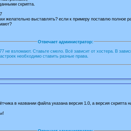
 данными скрипта.
7
ки желательно выставлять? если к примеру поставлю полное р
омают?
Отвечает администратор:
777 не взломают. Ставьте смело. Всё зависит от хостера. В зави
настроек необходимо ставить разные права.
ётчика в названии файла указана версия 1.0, а версия скрипта н
ы!
Отвечает администратор: