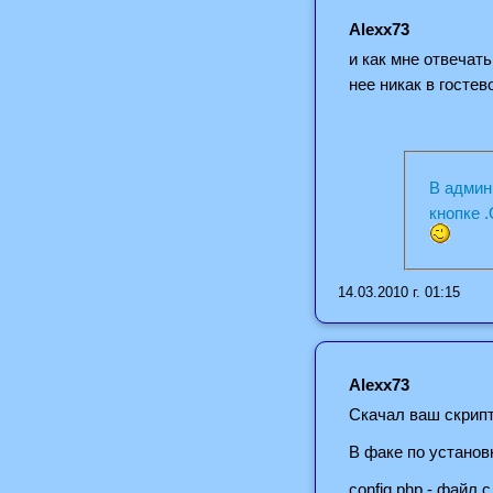
Alexx73
и как мне отвечат
нее никак в госте
В админ
к
14.03.2010 г. 01:15
Alexx73
Скачал ваш скрипт
В факе по установк
config.php - файл 