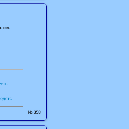
етил.
есть
водятс
№ 358