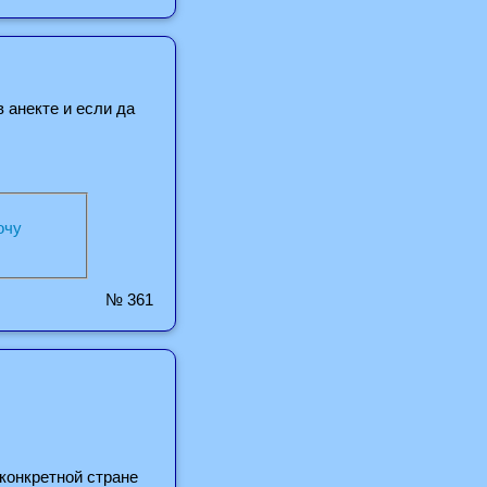
 анекте и если да
очу
№ 361
конкретной стране