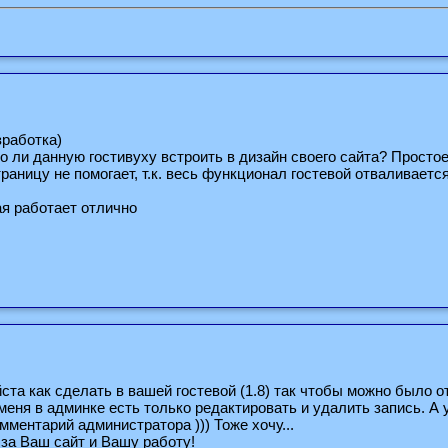
зработка)
 ли данную гостивуху встроить в дизайн своего сайта? Простое
траницу не помогает, т.к. весь функционал гостевой отваливается
ая работает отлично
та как сделать в вашей гостевой (1.8) так чтобы можно было о
меня в админке есть только редактировать и удалить запись. А у
мментарий администратора ))) Тоже хочу...
за Ваш сайт и Вашу работу!