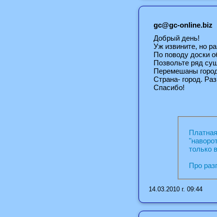
gc@gc-online.biz
Добрый день!
Уж извините, но р
По поводу доски о
Позвольте ряд су
Перемешаны города
Страна- город. Ра
Спасибо!
Платная
"наворо
только 
Про раз
14.03.2010 г. 09:44