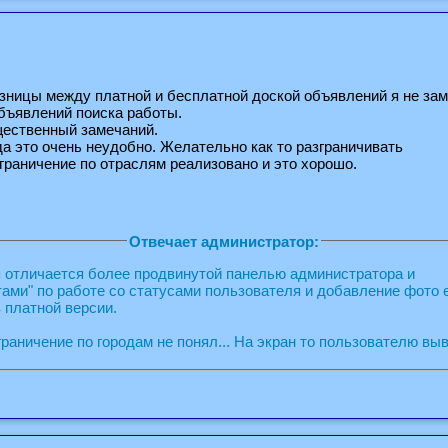
азницы между платной и бесплатной доской объявлений я не зам
бъявлений поиска работы.
щественный замечаний.
 это очень неудобно. Желательно как то разграничивать
зграничение по отраслям реализовано и это хорошо.
Отвечает администратор:
 отличается более продвинутой панелью администратора и
тами" по работе со статусами пользователя и добавление фото 
в платной версии.
граничение по городам не понял... На экран то пользователю вы