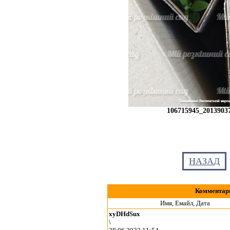
106715945_2013903
НАЗАД
Комментари
Имя, Емайл, Дата
xyDHdSux
\