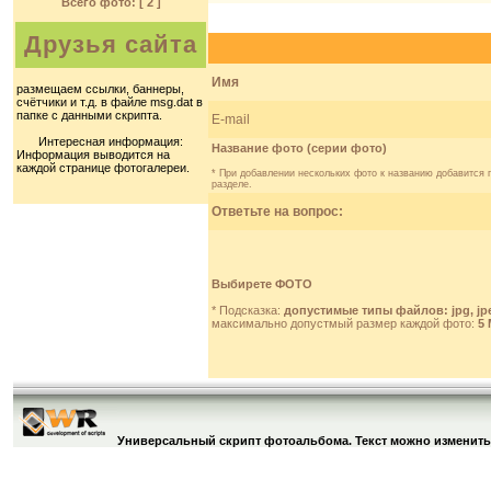
Всего фото: [ 2 ]
Друзья сайта
Имя
размещаем ссылки, баннеры,
счётчики и т.д. в файле msg.dat в
папке с данными скрипта.
E-mail
Интересная информация:
Название фото (серии фото)
Информация выводится на
каждой странице фотогалереи.
* При добавлении нескольких фото к названию добавится 
разделе.
Ответьте на вопрос:
Выбирете ФОТО
* Подсказка:
допустимые типы файлов: jpg, jpeg
максимально допустмый размер каждой фото:
5 
Универсальный скрипт фотоальбома. Текст можно изменить в