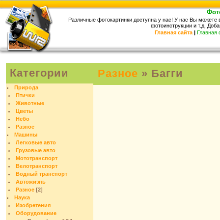
Фот
Различные фотокартинки доступна у нас! У нас Вы можете
фотоинструкции и т.д. Доба
Главная сайта
|
Главная
Категории
Разное
» Багги
Природа
Птички
Животные
Цветы
Небо
Разное
Машины
Легковые авто
Грузовые авто
Мототранспорт
Велотранспорт
Водный транспорт
Автожизнь
Разное
[2]
Наука
Изобретения
Оборудование