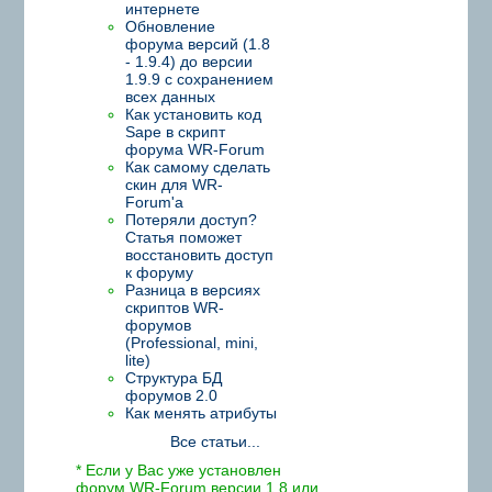
интернете
Обновление
форума версий (1.8
- 1.9.4) до версии
1.9.9 с сохранением
всех данных
Как установить код
Sape в скрипт
форума WR-Forum
Как самому сделать
скин для WR-
Forum'а
Потеряли доступ?
Статья поможет
восстановить доступ
к форуму
Разница в версиях
скриптов WR-
форумов
(Professional, mini,
lite)
Структура БД
форумов 2.0
Как менять атрибуты
Все статьи...
* Если у Вас уже установлен
форум WR-Forum версии 1.8 или