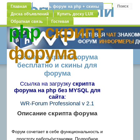
бесплатный
Главная
Скачать форум на php + скины
Доска объявлений
Купить доску LUX
Обратная связь
Гостевая
php
скрипт
форума
Скачать скрипт форума
бесплатно и скины для
форума
Ссылка на загрузку
скрипта
форума на php без MYSQL для
сайта
:
WR-Forum Professional v 2.1
Описание скрипта форума
Форум сочетает в себе функциональность и
простоту работы/установки. Подробное