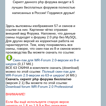
Скрипт данного php форума входит в 5
лучших бесплатных форумов полностью
написанных в России! Гордимся друзья!
Здесь выложены изображения 57-и скинов и
ссылки на них. Картинки чётко отражаю
внешний вид Форума. Напомню, что данные
скины подходят к форуму 2.0 php без MySQL.
Для других версий их корректная работа не
гарантируется. Тем, кому понравились все
скины, говорю, что скин-пак из 8-и скинов моего
производства Вы можете скачать по ссылке:
Скин-пак для WR-Forum 2.0-версии из 8-и
шкурок
(0,17 Мб.)
ВСЕ 63 СКИНА в комплекте скачать (download)
можно по этой ссылке:
Полный скин-пак для
WR-Forum 2.0-версии из 63-и шкурок!
(4 Мб.)
Скачать скрипт php форума бесплатно
(версия 2.1) Вы можете по этой ссылке:
Download forum WR-Forum 2.0 Professional
ВНИМАНИЕ!
Если Вы ещё используете старую версю
скрипта от 1.8 до 1.9.9 я Вас призываю