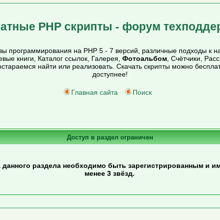
атные PHP скрипты - форум техподде
ы программирования на PHP 5 - 7 версий, различные подходы к на
тевые книги, Каталог ссылок, Галерея,
Фотоальбом
, Счётчики, Рас
постараемся найти или реализовать. Скачать скрипты можно беспл
доступнее!
Главная сайта
Поиск
Доступ в раздел ограничен
 данного раздела необходимо быть зарегистрированным и им
менее 3 звёзд.