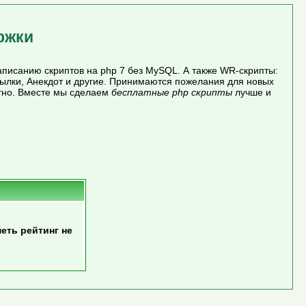
ржки
писанию скриптов на php 7 без MySQL. А также WR-скрипты:
сылки, Анекдот и другие. Принимаются пожелания для новых
атно. Вместе мы сделаем
бесплатные php скрипты
лучше и
еть рейтинг не