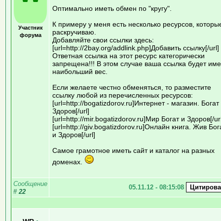
Оптимально иметь обмен по "кругу".
К примеру у меня есть несколько ресурсов, которы
Участник
раскручиваю.
форума
Добавляйте свои ссылки здесь:
[url=http://2bay.org/addlink.php]Добавить ссылку[/url]
Ответная ссылка на этот ресурс категорически
запрещена!!! В этом случае ваша ссылка будет име
наибольший вес.
Если желаете честно обменяться, то разместите
ссылку любой из перечисленных ресурсов:
[url=http://bogatizdorov.ru]Интернет - магазин. Богат
Здоров[/url]
[url=http://mir.bogatizdorov.ru]Мир Богат и Здоров[/url
[url=http://giv.bogatizdorov.ru]Онлайн книга. Жив Бог
и Здоров[/url]
Самое грамотное иметь сайт и каталог на разных
доменах.
Сообщение
05.11.12 - 08:15:08
#
22