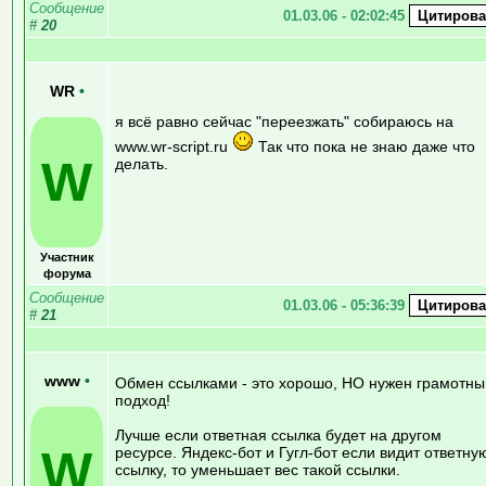
Сообщение
01.03.06 - 02:02:45
#
20
WR
•
я всё равно сейчас "переезжать" собираюсь на
www.wr-script.ru
Так что пока не знаю даже что
W
делать.
Участник
форума
Сообщение
01.03.06 - 05:36:39
#
21
www
•
Обмен ссылками - это хорошо, НО нужен грамотны
подход!
Лучше если ответная ссылка будет на другом
W
ресурсе. Яндекс-бот и Гугл-бот если видит ответну
ссылку, то уменьшает вес такой ссылки.