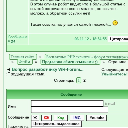
В этом случае робот видит, что в большой статье с
сылкой встречается слово молоко, по ссылке -
молоко, а обратной ссылки нет!
Такая ссылка получается самой тяжелой...
Сообщение
06.11.12 - 18:34:55
#
24
Главная сайта
»
Бесплатные PHP скрипты - форум техподдерж
»
Флэйм
»
Предлагаю обмен ссылками ;)
»
Страница 
◄
Вопрос разработчику WR-Forum...
Следующая т
:Предыдущая тема
Улыбнитесь!
Страницы:
1
2
Сообщение
E-mail
Имя
Сообщение
Нажмите на