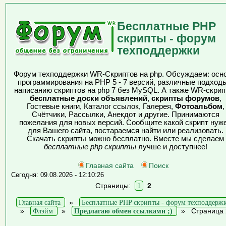
Бесплатные PHP
скрипты - форум
техподдержки
Форум техподдержки WR-Скриптов на php. Обсуждаем: осн
программирования на PHP 5 - 7 версий, различные подходы
написанию скриптов на php 7 без MySQL. А также WR-скрип
бесплатные доски объявлений
,
скрипты форумов
,
Гостевые книги, Каталог ссылок, Галерея,
Фотоальбом
,
Счётчики, Рассылки, Анекдот и другие. Принимаются
пожелания для новых версий. Сообщите какой скрипт нуж
для Вашего сайта, постараемся найти или реализовать.
Скачать скрипты можно бесплатно. Вместе мы сделаем
бесплатные php скрипты
лучше и доступнее!
Главная сайта
Поиск
Сегодня: 09.08.2026 - 12:10:26
Страницы:
1
2
Главная сайта
»
Бесплатные PHP скрипты - форум техподдерж
»
Флэйм
»
Предлагаю обмен ссылками ;)
»
Страница 