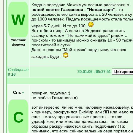
Когда в передаче Максимум осенью рассказали о
новой пестне Газманова - "Новая заря"
- то
W
росещаемость его сайта выросла с 20 человек в су
до 1000 человек. Падать посещаемость стала толь
через 5-7 дней. И то до 100.
Вот тебе и пиар. А если на Яндексе разместить
ссылку с текстом: "Не нажимайте здесь" рядом с
поиском - то минимум можно ожидать 10 - 50 тыся
Участник
посетителей в сутки.
форума
Даже с текстом "Мой хомяк" пару тысяч человек
заходить будет.
Сообщение
30.01.06 - 05:37:51
#
16
Cris
•
покурил. подумал :)
не люблю Газманова =)
вот интересно, лично мне, человеку незнающему, к
C
к примеру, раскрутился БигМир или ЯП или мало л
еще... молчу про уникальные проекты - тот же
удафф.ком, или миллиондалларз.ком... но каким
образом раскручиваются сайты подобные? Я ж
понимаю, что если сейчас залью на серв портал он