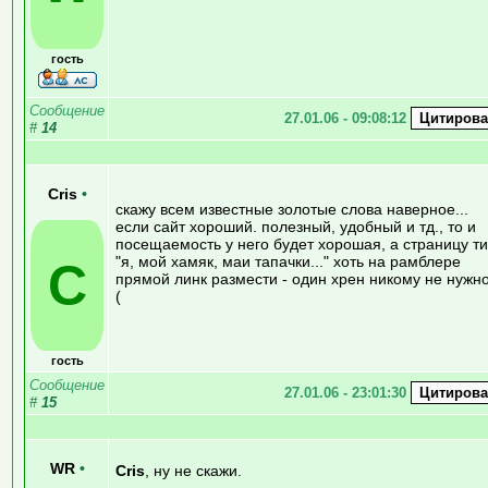
гость
Сообщение
27.01.06 - 09:08:12
#
14
Cris
•
скажу всем известные золотые слова наверное...
если сайт хороший. полезный, удобный и тд., то и
посещаемость у него будет хорошая, а страницу т
"я, мой хамяк, маи тапачки..." хоть на рамблере
C
прямой линк размести - один хрен никому не нужно
(
гость
Сообщение
27.01.06 - 23:01:30
#
15
WR
•
Cris
, ну не скажи.