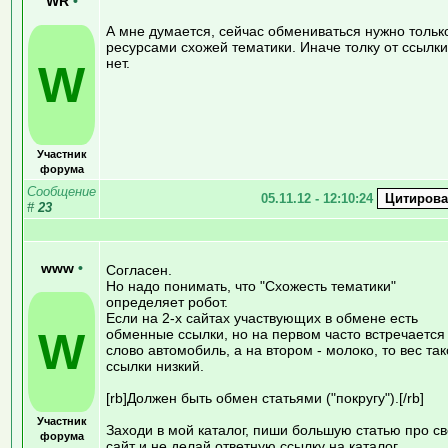
WR
•
А мне думается, сейчас обмениваться нужно тольк
ресурсами схожей тематики. Иначе толку от ссылки
нет.
W
Участник
форума
Сообщение
05.11.12 - 12:10:24
#
23
www
•
Согласен.
Но надо понимать, что "Схожесть тематики"
определяет робот.
Если на 2-х сайтах участвующих в обмене есть
W
обменные ссылки, но на первом часто встречается
слово автомобиль, а на втором - молоко, то вес та
ссылки низкий.
[rb]Должен быть обмен статьями ("покругу").[/rb]
Участник
Заходи в мой каталог, пиши большую статью про с
форума
сайт и не делай ответную ссылку на каталог.