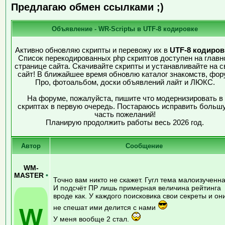
Предлагаю обмен ссылками ;)
Объявление - WR-Scriptы в UTF-8 кодировке
Активно обновляю скрипты и перевожу их в
UTF-8 кодиров
Список перекодированных php скриптов доступен на главн
странице сайта. Скачивайте скрипты и устанавливайте на с
сайт! В ближайшее время обновлю каталог знакомств, фор
Про, фотоальбом, доски объявлений лайт и ЛЮКС.
На форуме, пожалуйста, пишите что модернизировать в
скриптах в первую очередь. Постараюсь исправить больш
часть пожеланий!
Планирую продолжить работы весь 2026 год.
Автор
Сообщение
WM-
MASTER
•
Точно вам никто не скажет. Гугл тема малоизученна
И подсчёт ПР лишь примерная величина рейтинга
вроде как. У каждого поисковика свои секреты и он
W
не спешат ими делится с нами
У меня вообще 2 стал.