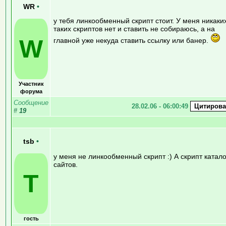
WR
•
у тебя линкообменный скрипт стоит. У меня никаки
таких скриптов нет и ставить не собираюсь, а на
W
главной уже некуда ставить ссылку или банер.
Участник
форума
Сообщение
28.02.06 - 06:00:49
#
19
tsb
•
у меня не линкообменный скрипт :) А скрипт катал
сайтов.
T
гость