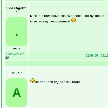
.:SpecAgent:.
•
можно с помощью css выровнять, но лучше не п
ответы под голосовалкой
.
гость
Сообщение
#
23.06.06 - 03:1
20
antik
•
не парился сделал как надо.
A