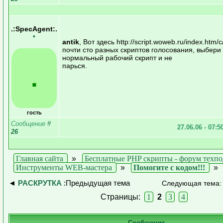
.:SpecAgent:.
•
antik
, Вот здесь http://script.woweb.ru/index.htm/c
почти сто разных скриптов голосования, выбери
нормальный рабочий скрипт и не
парься.
.
гость
Сообщение
#
27.06.06 - 07:5
26
Главная сайта
»
Бесплатные PHP скрипты - форум техп
Инструменты WEB-мастера
»
Помогите с кодом!!!
◄
РАСКРУТКА
:Предыдущая тема
Следующая тема
Страницы:
1
2
3
4
Сообщение