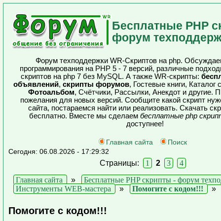
Бесплатные PHP с
форум техподдерж
Форум техподдержки WR-Скриптов на php. Обсуждае
программирования на PHP 5 - 7 версий, различные подхо
скриптов на php 7 без MySQL. А также WR-скрипты:
бесп
объявлений
,
скрипты форумов
, Гостевые книги, Каталог 
Фотоальбом
, Счётчики, Рассылки, Анекдот и другие.
пожелания для новых версий. Сообщите какой скрипт нуж
сайта, постараемся найти или реализовать. Скачать ск
бесплатно. Вместе мы сделаем
бесплатные php скри
доступнее!
Главная сайта
Поиск
Сегодня: 06.08.2026 - 17:29:32
Страницы:
1
2
3
4
Главная сайта
»
Бесплатные PHP скрипты - форум техп
Инструменты WEB-мастера
»
Помогите с кодом!!!
Помогите с кодом!!!