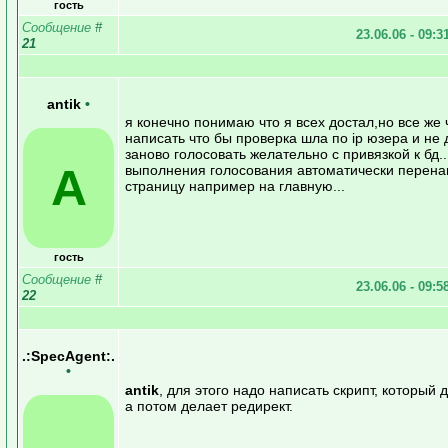
гость
Сообщение
#
23.06.06 - 09:3
21
antik
•
я конечно понимаю что я всех достал,но все же
написать что бы проверка шла по ip юзера и не
заново голосовать желательно с привязкой к бд..
A
выполнения голосования автоматически перена
страницу например на главную...
гость
Сообщение
#
23.06.06 - 09:5
22
.:SpecAgent:.
•
antik
, для этого надо написать скрипт, который 
а потом делает редирект.