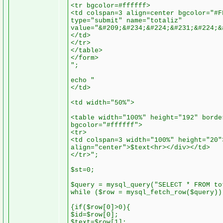
<tr bgcolor=#ffffff>
<td colspan=3 align=center bgcolor="#F
type="submit" name="totaliz"
value="&#209;&#234;&#224;&#231;&#224;&
</td>
</tr>
</table>
</form>
";
echo "
</td>
<td width="50%">
<table width="100%" height="192" borde
bgcolor="#ffffff">
<tr>
<td colspan=3 width="100%" height="20"
align="center">$text<hr></div></td>
</tr>";
$st=0;
$query = mysql_query("SELECT * FROM to
while ($row = mysql_fetch_row($query))
{if($row[0]>0){
$id=$row[0];
$text=$row[1];