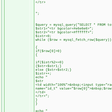
</tr>
";
$query = mysql_query("SELECT * FROM to
$str1="<tr bgcolor=#e6e6e6>";
$str2="<tr bgcolor=#ffffff>";
$istr=0;
while ($row = mysql_fetch_row($query))
{
if($row[0]>0)
{
if($istr%2==0)
{$str=$str1;}
else {$str=$str2;}
$istr++;
echo "
$str
<td width="100%">&nbsp;<input type="ra
name="id_t" value="$row[0]">&nbsp;$row
</td>
</tr>";
}
}
echo "