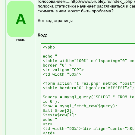
голосованием....http://www.5rubley.ru/index_.php
полоска статистики начинает растягиваться и с
сжимать в чем может быть проблема?
A
Вот код страницы....
Код:
гость
<?php
echo "
<table width="100%" cellspacing="0" ce
border="0" >
<tr valign="TOP">
<td width="50%">
<form action="t_rez.php" method="post"
<table border="0" bgcolor="#ffffff">";
$query = mysql_query("SELECT * FROM to
id=0");
$row = mysql_fetch_row($query);
$all=$row[2];
$text=$row[1];
echo "
<tr>
<td width="90%"><div align="center">$t
</td>