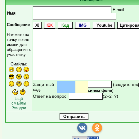
E-mail
Имя
Сообщение
Нажмите на
точку возле
имени для
обращения к
участнику
Смайлы:
Защитный
(введите ци
код:
)
синем фоне
Ответ на вопрос:
(2+2=?)
Ещё
смайлы
Эмодзи