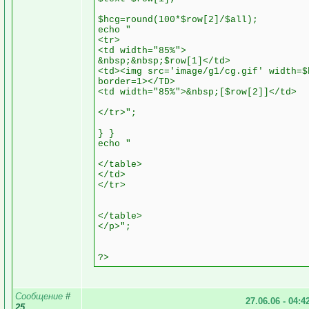
$hcg=round(100*$row[2]/$all);
echo "
<tr>
<td width="85%">
&nbsp;&nbsp;$row[1]</td>
<td><img src='image/g1/cg.gif' width=$
border=1></TD>
<td width="85%">&nbsp;[$row[2]]</td>
</tr>";
} }
echo "
</table>
</td>
</tr>
</table>
</p>";
?>
Сообщение
#
27.06.06 - 04:4
25