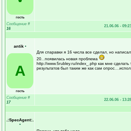
гость
Сообщение
#
21.06.06 - 09:2
16
antik
•
Для спаравки я 16 числа все сделал, но написал
20...появилась новая проблема
http://www.5rubley.ru/index_.php как мне сделать
A
результатов был таким же как сам опрос....испо
гость
Сообщение
#
22.06.06 - 13:2
17
.:SpecAgent:.
•
Поясни, что тебе надо.