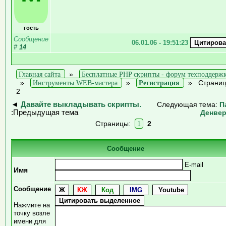
гость
Сообщение
06.01.06 - 19:51:23
#
14
Главная сайта
»
Бесплатные PHP скрипты - форум техподдерж
»
Инструменты WEB-мастера
»
Регистрация
»
Страни
2
◄
Давайте выкладывать скрипты.
Следующая тема:
П
:Предыдущая тема
Денве
Страницы:
1
2
Сообщение
E-mail
Имя
Сообщение
Нажмите на
точку возле
имени для