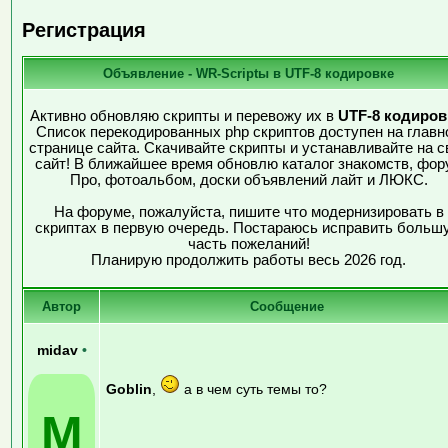
Регистрация
Объявление - WR-Scriptы в UTF-8 кодировке
Активно обновляю скрипты и перевожу их в
UTF-8 кодиров
Список перекодированных php скриптов доступен на главн
странице сайта. Скачивайте скрипты и устанавливайте на с
сайт! В ближайшее время обновлю каталог знакомств, фор
Про, фотоальбом, доски объявлений лайт и ЛЮКС.
На форуме, пожалуйста, пишите что модернизировать в
скриптах в первую очередь. Постараюсь исправить больш
часть пожеланий!
Планирую продолжить работы весь 2026 год.
Автор
Сообщение
midav
•
Goblin
,
а в чем суть темы то?
M