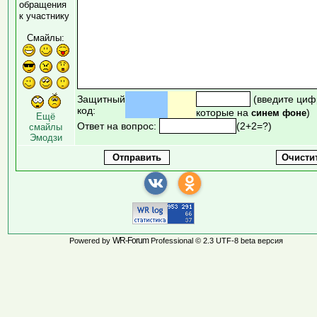
обращения
к участнику
Смайлы:
Защитный
(введите циф
код:
которые на
)
синем фоне
Ещё
Ответ на вопрос:
(2+2=?)
смайлы
Эмодзи
WR-Forum
Powered by
Professional © 2.3 UTF-8 beta версия