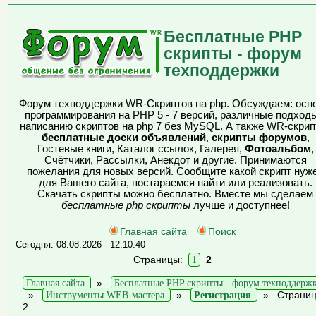
Бесплатные PHP
скрипты - форум
техподдержки
Форум техподдержки WR-Скриптов на php. Обсуждаем: осн
программирования на PHP 5 - 7 версий, различные подходы
написанию скриптов на php 7 без MySQL. А также WR-скрип
бесплатные доски объявлений
,
скрипты форумов
,
Гостевые книги, Каталог ссылок, Галерея,
Фотоальбом
,
Счётчики, Рассылки, Анекдот и другие. Принимаются
пожелания для новых версий. Сообщите какой скрипт нуж
для Вашего сайта, постараемся найти или реализовать.
Скачать скрипты можно бесплатно. Вместе мы сделаем
бесплатные php скрипты
лучше и доступнее!
Главная сайта
Поиск
Сегодня: 08.08.2026 - 12:10:40
Страницы:
1
2
Главная сайта
»
Бесплатные PHP скрипты - форум техподдерж
»
Инструменты WEB-мастера
»
Регистрация
»
Страни
2