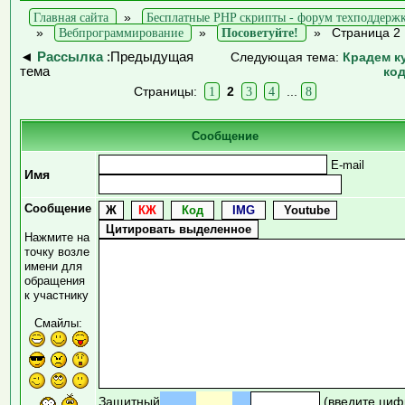
Главная сайта
»
Бесплатные PHP скрипты - форум техподдерж
»
Вебпрограммирование
»
Посоветуйте!
»
Страница 2
◄
Рассылка
:Предыдущая
Следующая тема:
Крадем к
тема
ко
Страницы:
1
2
3
4
...
8
Сообщение
E-mail
Имя
Сообщение
Нажмите на
точку возле
имени для
обращения
к участнику
Смайлы:
Защитный
(введите циф