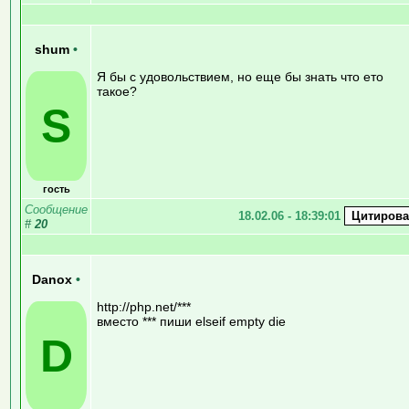
shum
•
Я бы с удовольствием, но еще бы знать что ето
такое?
S
гость
Сообщение
18.02.06 - 18:39:01
#
20
Danox
•
http://php.net/***
вместо *** пиши elseif empty die
D