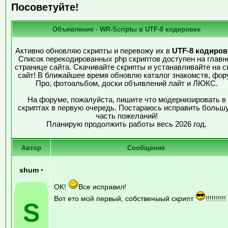
Посоветуйте!
Объявление - WR-Scriptы в UTF-8 кодировке
Активно обновляю скрипты и перевожу их в
UTF-8 кодиров
Список перекодированных php скриптов доступен на главн
странице сайта. Скачивайте скрипты и устанавливайте на с
сайт! В ближайшее время обновлю каталог знакомств, фор
Про, фотоальбом, доски объявлений лайт и ЛЮКС.
На форуме, пожалуйста, пишите что модернизировать в
скриптах в первую очередь. Постараюсь исправить больш
часть пожеланий!
Планирую продолжить работы весь 2026 год.
Автор
Сообщение
shum
•
OK!
Все исправил!
Вот ето мой первый, собственыый скрипт
!!!!!!!!!!
S