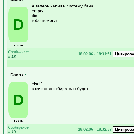
А теперь напиши систему бана!
empty
die
D
тебе помогут!
гость
Сообщение
18.02.06 - 18:31:51
#
18
Danox
•
elseif
в качестве отбирателя будет!
D
гость
Сообщение
18.02.06 - 18:32:37
#
19