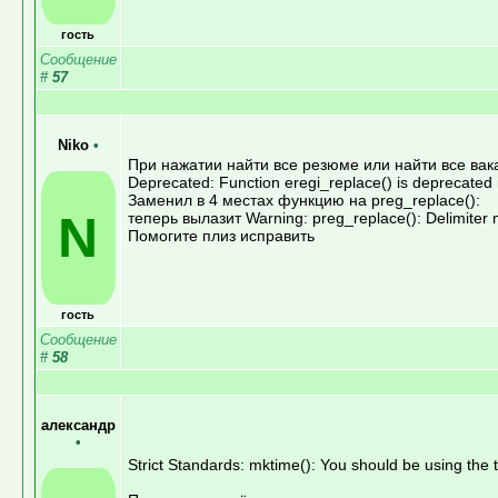
гость
Сообщение
#
57
Niko
•
При нажатии найти все резюме или найти все вак
Deprecated: Function eregi_replace() is deprecated i
Заменил в 4 местах функцию на preg_replace():
N
теперь вылазит Warning: preg_replace(): Delimiter 
Помогите плиз исправить
гость
Сообщение
#
58
александр
•
Strict Standards: mktime(): You should be using the 