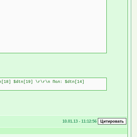
n[18] $dtn[19] \r\r\n Пол: $dtn[14]
10.01.13 - 11:12:56