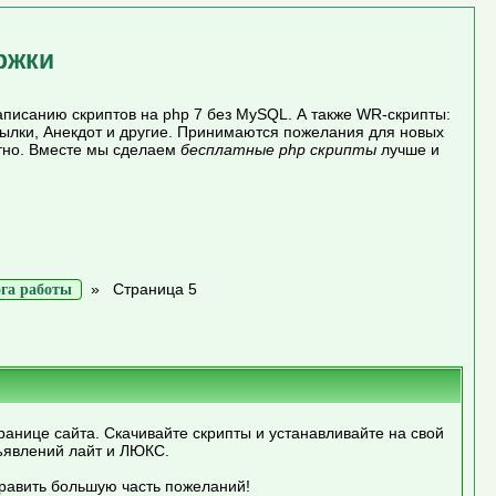
ржки
писанию скриптов на php 7 без MySQL. А также WR-скрипты:
сылки, Анекдот и другие. Принимаются пожелания для новых
атно. Вместе мы сделаем
бесплатные php скрипты
лучше и
»
Страница 5
га работы
ранице сайта. Скачивайте скрипты и устанавливайте на свой
ъявлений лайт и ЛЮКС.
править большую часть пожеланий!