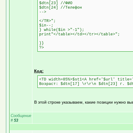
$dtn[23] //ФИО
$dtn[24] //Телефон
-->
</TR>";
$in--;
} while($in >"-1");
print"</table></td></tr></table>";
}}
?>
Код:
<TD width=85%>$st1<A href='$url' title=
Возраст: $dtn[17] \r\r\n $dtn[23] г. $d
В этой строке указываем, какие позиции нужно вы
Сообщение
#
53