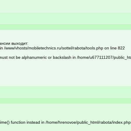
ансии выходит:
n /www/vhosts/mobiletechnics.ru/sottel/rabota/tools.php on line 822
must not be alphanumeric or backslash in /home/u677111207/public_htm
time() function instead in /home/hrenovoe/public_html/rabota/index.php