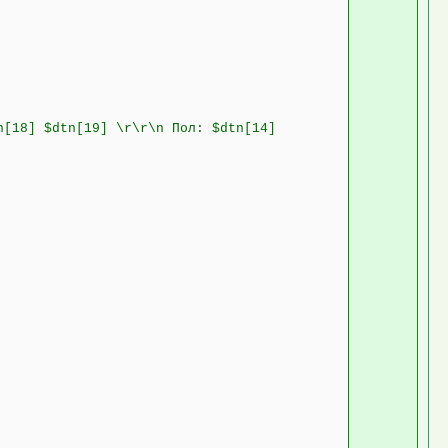
n[18] $dtn[19] \r\r\n Пол: $dtn[14]