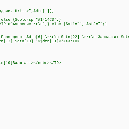
одачи, H:i-->",$dtn[1]);
 else {$colorsp="#1414CD";}
VIP-объявление \r\n";} else {$st1=""; $st2="";}
'Размещено: $dtn[6] \r\r\n $dtn[22] \r\r\n Зарплата: $dt
tn[12] $dtn[13] '>$dtn[11]</A></TD>
tn[19]Валюта--></nobr></TD>