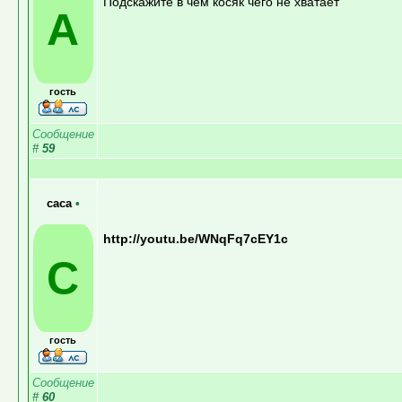
Подскажите в чём косяк чего не хватает
А
гость
Сообщение
#
59
саса
•
http://youtu.be/WNqFq7cEY1c
С
гость
Сообщение
#
60