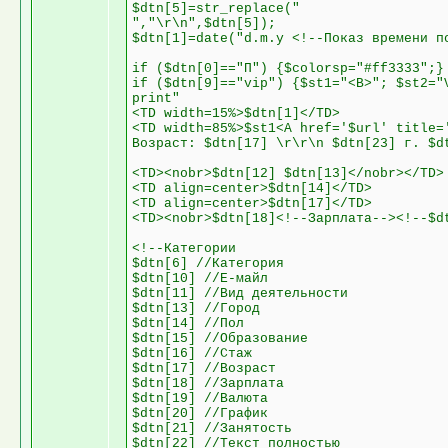
$dtn[5]=str_replace("
","\r\n",$dtn[5]);
$dtn[1]=date("d.m.y <!--Показ времени п
if ($dtn[0]=="П") {$colorsp="#ff3333";}
if ($dtn[9]=="vip") {$st1="<B>"; $st2="
print"
<TD width=15%>$dtn[1]</TD>
<TD width=85%>$st1<A href='$url' title=
Возраст: $dtn[17] \r\r\n $dtn[23] г. $d
<TD><nobr>$dtn[12] $dtn[13]</nobr></TD>
<TD align=center>$dtn[14]</TD>
<TD align=center>$dtn[17]</TD>
<TD><nobr>$dtn[18]<!--Зарплата--><!--$d
<!--Категории
$dtn[6] //Категория
$dtn[10] //Е-майл
$dtn[11] //Вид деятельности
$dtn[13] //Город
$dtn[14] //Пол
$dtn[15] //Образование
$dtn[16] //Стаж
$dtn[17] //Возраст
$dtn[18] //Зарплата
$dtn[19] //Валюта
$dtn[20] //График
$dtn[21] //Занятость
$dtn[22] //Текст полностью