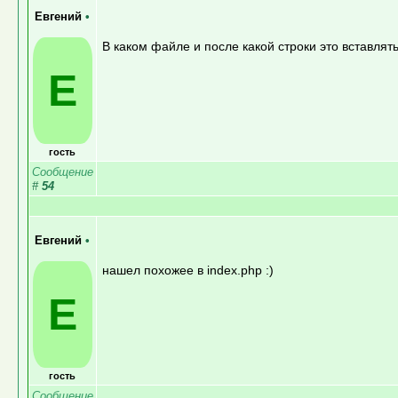
Евгений
•
В каком файле и после какой строки это вставлят
Е
гость
Сообщение
#
54
Евгений
•
нашел похожее в index.php :)
Е
гость
Сообщение