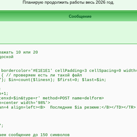
Планирую продолжить работы весь 2026 год.
Сообщение
ражать 10 или 20
доской
 bordercolor='#E1E1E1' cellPadding=3 cellSpacing=0 width
 { // проверяем есть ли такой файл
"); $in=count($linesn); $first=0; $last=$in;
;
n+1;
tenxd=$in&type=r' method=POST name=delform>
n=center width='98%'>
an=4 align=left><B> Последние $ia резюме:</B></TD></TR>
";
аем сообщение до 150 символов