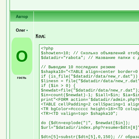
Автор
Олег
•
Код:
<?php
О
$showten=10; // Сколько объявлений отоб
$datadir="rabota"; // Название папки с 
// Выводим 10 последних резюме
$shapka10="<TABLE align=center border=0
if (is_file("$datadir/data/new_r.dat"))
гость
$linesn = file("$datadir/data/new_r.dat
if ($in > 0) {
$newdat=file("$datadir/data/new_r.dat")
$in=count($newdat)-1; $iall=$in; $ia=$i
print"<FORM action='$datadir/admin.php?
<TABLE cellPadding=2 cellSpacing=1 alig
<TR bgColor=#cccccc height=18><TD colsp
<TR><TD valign=top> $shapka10";
do {$dtn=explode("|", $newdat[$in]);
$url="$datadir/index.php?resume=$dtn[8]
$dtn[5]=substr($dtn[5],0,150); // образ