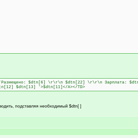
'Размещено: $dtn[6] \r\r\n $dtn[22] \r\r\n Зарплата: $dt
tn[12] $dtn[13] '>$dtn[11]</A></TD>
водить, подставляя необходимый $dtn[ ]