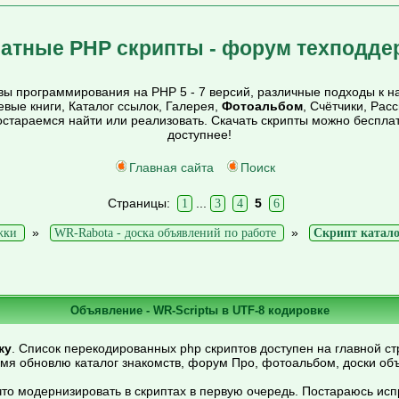
атные PHP скрипты - форум техподде
ы программирования на PHP 5 - 7 версий, различные подходы к на
тевые книги, Каталог ссылок, Галерея,
Фотоальбом
, Счётчики, Рас
постараемся найти или реализовать. Скачать скрипты можно беспл
доступнее!
Главная сайта
Поиск
Страницы:
...
5
1
3
4
6
»
»
жки
WR-Rabota - доска объявлений по работе
Скрипт катало
Объявление - WR-Scriptы в UTF-8 кодировке
ку
. Список перекодированных php скриптов доступен на главной ст
емя обновлю каталог знакомств, форум Про, фотоальбом, доски об
то модернизировать в скриптах в первую очередь. Постараюсь ис