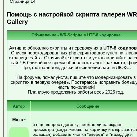
Страница 14
Помощь с настройкой скрипта галереи WR
Gallery
Объявление - WR-Scriptы в UTF-8 кодировке
Активно обновляю скрипты и перевожу их в
UTF-8 кодиров
Список перекодированных php скриптов доступен на главн
странице сайта. Скачивайте скрипты и устанавливайте на с
сайт! В ближайшее время обновлю каталог знакомств, фор
Про, фотоальбом, доски объявлений лайт и ЛЮКС.
На форуме, пожалуйста, пишите что модернизировать в
скриптах в первую очередь. Постараюсь исправить больш
часть пожеланий!
Планирую продолжить работы весь 2026 год.
Автор
Сообщение
Макс
•
и еще вопрос вдогонку : можно ли на экране
просмотра (когда жмешь на картинку и открывается
большая) добавить кнопки "вперед" и "назад" для