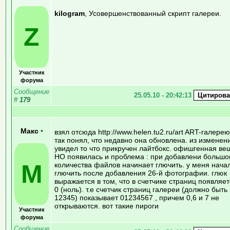
kilogram
, Усовершенствованный скрипт галереи.
Z
Участник
форума
Сообщение
25.05.10 - 20:42:13
#
179
Макс
•
взял отсюда http://www.helen.tu2.ru/art ART-галерею
так понял, что недавно она обновлена. из изменен
увидел то что прикручен лайтбокс. офишгенная ве
НО появилась и проблема : при добавлени большо
М
количества файлов начинает глючить. у меня нача
глючить после добавления 26-й фотографии. глюк
выражается в том, что в счетчике страниц появляе
0 (ноль). т.е счетчик страниц галереи (должно быть
12345) показывает 01234567 , причем 0,6 и 7 не
открываются. вот такие пироги
Участник
форума
Сообщение