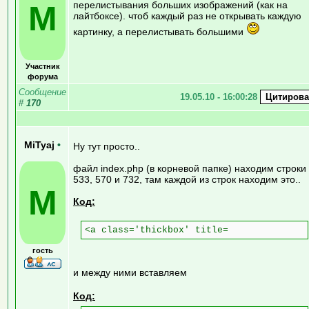
М
перелистывания больших изображений (как на
лайтбоксе). чтоб каждый раз не открывать каждую
картинку, а перелистывать большими
Участник
форума
Сообщение
19.05.10 - 16:00:28
#
170
MiTyaj
•
Ну тут просто..
файл index.php (в корневой папке) находим строки
533, 570 и 732, там каждой из строк находим это..
M
Код:
<a class='thickbox' title=
гость
и между ними вставляем
Код: