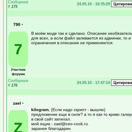
Сообщение
24.05.10 - 10:35:29
#
175
790
•
В моём моде так и сделано. Описание необязател
для всех, а если файл заливается из админки, то и
ограничения в описании не применяются.
7
Участник
форума
Сообщение
24.05.10 - 17:47:14
#
176
zael
•
kilogram
, (Если надо скрипт - вышлю)
предложение еще в силе? а то я как то криво гале
в свой сайт запихал.
Z
мой ящик - zael@ceo-cook.ru.
заранее благодарен