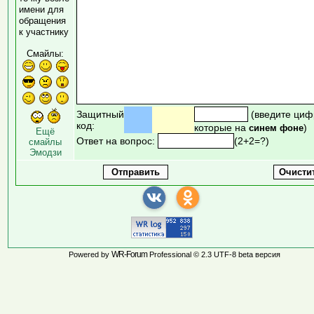
имени для
обращения
к участнику
Смайлы:
Защитный
(введите циф
код:
которые на
)
синем фоне
Ещё
Ответ на вопрос:
(2+2=?)
смайлы
Эмодзи
WR-Forum
Powered by
Professional © 2.3 UTF-8 beta версия