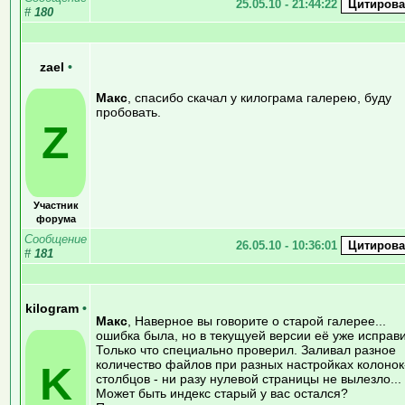
25.05.10 - 21:44:22
#
180
zael
•
Макс
, спасибо скачал у килограма галерею, буду
пробовать.
Z
Участник
форума
Сообщение
26.05.10 - 10:36:01
#
181
kilogram
•
Макс
, Наверное вы говорите о старой галерее...
ошибка была, но в текущуей версии её уже исправи
Только что специально проверил. Заливал разное
количество файлов при разных настройках колонок
K
столбцов - ни разу нулевой страницы не вылезло...
Может быть индекс старый у вас остался?