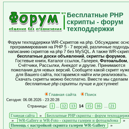
Бесплатные PHP
скрипты - форум
техподдержки
Форум техподдержки WR-Скриптов на php. Обсуждаем: осн
программирования на PHP 5 - 7 версий, различные подходы
написанию скриптов на php 7 без MySQL. А также WR-скрип
бесплатные доски объявлений
,
скрипты форумов
,
Гостевые книги, Каталог ссылок, Галерея,
Фотоальбом
,
Счётчики, Рассылки, Анекдот и другие. Принимаются
пожелания для новых версий. Сообщите какой скрипт нуж
для Вашего сайта, постараемся найти или реализовать.
Скачать скрипты можно бесплатно. Вместе мы сделаем
бесплатные php скрипты
лучше и доступнее!
Главная сайта
Поиск
Сегодня: 06.08.2026 - 23:20:28
Страницы:
1
...
12
13
14
15
16
...
21
Главная сайта
»
Бесплатные PHP скрипты - форум техподдерж
»
WR-Gallery и WR-Foto - скрипты галереи и фотоальбома
»
Помощь с настройкой скрипта галереи WR-Gallery
»