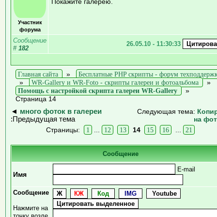
Покажите галерею.
Участник
форума
Сообщение
26.05.10 - 11:30:33
#
182
Главная сайта
»
Бесплатные PHP скрипты - форум техподдерж
»
WR-Gallery и WR-Foto - скрипты галереи и фотоальбома
»
Помощь с настройкой скрипта галереи WR-Gallery
»
Страница 14
◄
много фоток в галереи
Следующая тема:
Копи
:Предыдущая тема
на фо
Страницы:
1
...
12
13
14
15
16
...
21
Сообщение
E-mail
Имя
Сообщение
Нажмите на
точку возле