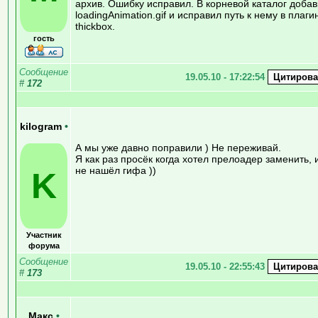
архив. Ошибку исправил. В корневой каталог доба
loadingAnimation.gif и исправил путь к нему в плаги
thickbox.
гость
Сообщение
19.05.10 - 17:22:54
#
172
kilogram
•
А мы уже давно поправили ) Не переживай.
Я как раз просёк когда хотел прелоадер заменить, 
не нашёл гифа ))
K
Участник
форума
Сообщение
19.05.10 - 22:55:43
#
173
Макс
•