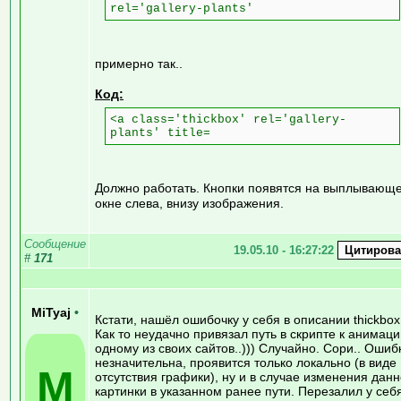
rel='gallery-plants'
примерно так..
Код:
<a class='thickbox' rel='gallery-
plants' title=
Должно работать. Кнопки появятся на выплывающ
окне слева, внизу изображения.
Сообщение
19.05.10 - 16:27:22
#
171
MiTyaj
•
Кстати, нашёл ошибочку у себя в описании thickbox
Как то неудачно привязал путь в скрипте к анимаци
одному из своих сайтов..))) Случайно. Сори.. Ошиб
незначительна, проявится только локально (в виде
M
отсутствия графики), ну и в случае изменения дан
картинки в указанном ранее пути. Перезалил у себ