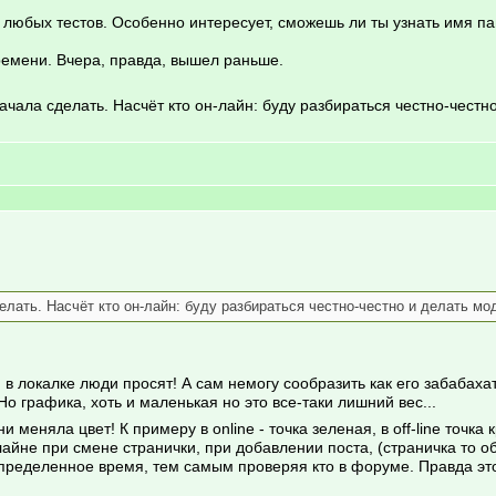
 для любых тестов. Особенно интересует, сможешь ли ты узнать имя
времени. Вчера, правда, вышел раньше.
начала сделать. Насчёт кто он-лайн: буду разбираться честно-чест
елать. Насчёт кто он-лайн: буду разбираться честно-честно и делать мо
я в локалке люди просят! А сам немогу сообразить как его забабахат
о графика, хоть и маленькая но это все-таки лишний вес...
 меняла цвет! К примеру в online - точка зеленая, в off-line точка 
айне при смене странички, при добавлении поста, (страничка то об
еделенное время, тем самым проверяя кто в форуме. Правда это я