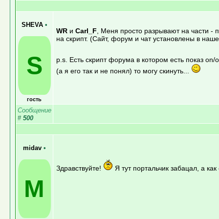
SHEVA
•
WR
и
Carl_F
, Меня просто разрывают на части - п
на скрипт. (Сайт, форум и чат установлены в нашей
S
p.s. Есть скрипт форума в котором есть показ on/of
(а я его так и не понял) то могу скинуть...
гость
Сообщение
#
500
midav
•
Здравствуйте!
Я тут портальчик забацал, а как
M