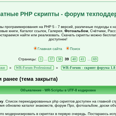
атные PHP скрипты - форум техподде
ы программирования на PHP 5 - 7 версий, различные подходы к на
тевые книги, Каталог ссылок, Галерея,
Фотоальбом
, Счётчики, Рас
постараемся найти или реализовать. Скачать скрипты можно беспл
доступнее!
Главная сайта
Поиск
Страницы:
...
39
...
1
37
38
40
41
69
»
»
жки
WR-Forum Professional
WR-Forum - скрипт форума 1.8 e
и ранее (тема закрыта)
Объявление - WR-Scriptы в UTF-8 кодировке
ку
. Список перекодированных php скриптов доступен на главной ст
емя обновлю каталог знакомств, форум Про, фотоальбом, доски об
то модернизировать в скриптах в первую очередь. Постараюсь ис