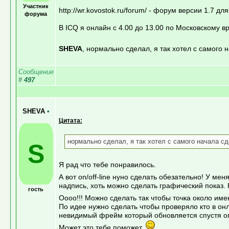
Участник
http://wr.kovostok.ru/forum/ - форум версии 1.7
форума
В ICQ я онлайн с 4.00 до 13.00 по Московскому 
SHEVA
, нормально сделал, я так хотел с самого 
Сообщение
#
497
SHEVA
•
Цитата:
нормально сделал, я так хотел с самого начала сд
S
Я рад что тебе понравилось.
А вот on/off-line нуно сделать обезательно! У мен
надпись, хоть можно сделать графический показ. Н
гость
Оооо!!! Можно сделать так чтобы точка около имени
По идее нужно сделать чтобы проверяло кто в онл
невидимый фрейм который обновляется спустя опр
Может это тебе поможет.