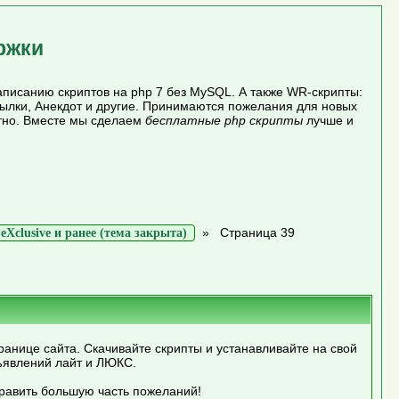
ржки
писанию скриптов на php 7 без MySQL. А также WR-скрипты:
сылки, Анекдот и другие. Принимаются пожелания для новых
атно. Вместе мы сделаем
бесплатные php скрипты
лучше и
»
Страница 39
Xclusive и ранее (тема закрыта)
ранице сайта. Скачивайте скрипты и устанавливайте на свой
ъявлений лайт и ЛЮКС.
править большую часть пожеланий!