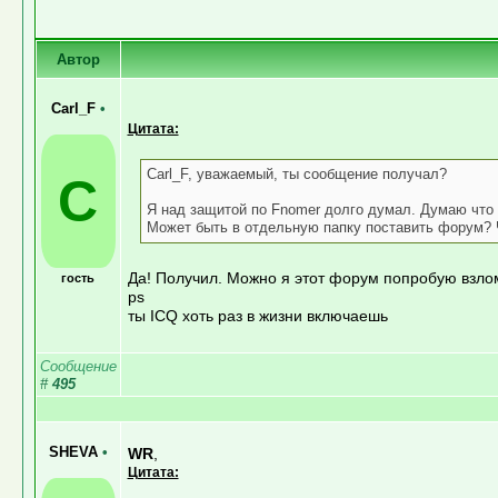
Автор
Carl_F
•
Цитата:
Carl_F, уважаемый, ты сообщение получал?
C
Я над защитой по Fnomer долго думал. Думаю что 
Может быть в отдельную папку поставить форум? 
Да! Получил. Можно я этот форум попробую взлом
гость
ps
ты ICQ хоть раз в жизни включаешь
Сообщение
#
495
SHEVA
•
WR
,
Цитата: