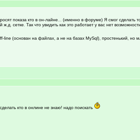
росят показа кто в он-лайне... (именно в форуме) Я смог сделать т
 ж.д. сетке. Так что увидить как это работает у вас нет возможности
f-line (основан на файлах, а не на базах MySql), простенький, но мл
 сделать кто в онлине не знаю! надо поискать