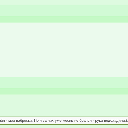
н - мои наброски. Но я за них уже месяц не брался - руки недохадили:(.