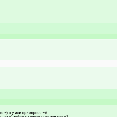
е =) н у или примерное =)\
о чат =) тобиж ты сделал чат или нет а?