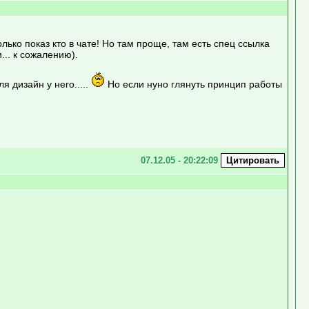
олько показ кто в чате! Но там проще, там есть спец ссылка
... к сожалению).
я дизайн у него.....
Но если нуно глянуть принцип работы
07.12.05 - 20:22:09