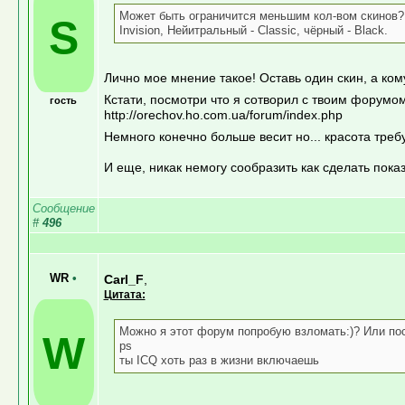
Может быть ограничится меньшим кол-вом скинов? А к
S
Invision, Нейитральный - Classic, чёрный - Black.
Лично мое мнение такое! Оставь один скин, а ком
Кстати, посмотри что я сотворил с твоим форумо
гость
http://orechov.ho.com.ua/forum/index.php
Немного конечно больше весит но... красота треб
И еще, никак немогу сообразить как сделать пока
Сообщение
#
496
WR
•
Carl_F
,
Цитата:
Можно я этот форум попробую взломать:)? Или по
W
ps
ты ICQ хоть раз в жизни включаешь