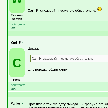
Carl_F
, скидывай - посмотрю обязательно.
Участник
форума
Сообщение
#
503
Carl_F
•
Цитата:
C
Carl_F, скидывай - посмотрю обязательно.
щяс погодь...сёдня скину.
гость
Сообщение
#
504
Panker
•
Простите а точную дату выхода 1.7 форума скажит
И я немного непонел про чат =) что то тут речь пр