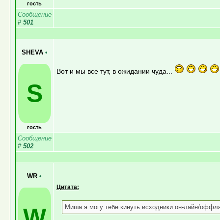
гость
Сообщение
#
501
SHEVA
•
Вот и мы все тут, в ожидании чуда...
S
гость
Сообщение
#
502
WR
•
Цитата:
W
Миша я могу тебе кинуть исходники он-лайн/оффлай