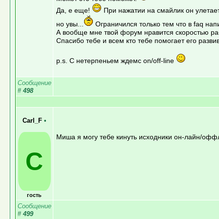
Да, е еще!
При нажатии на смайлик он улетает 
но увы...
Ограничился только тем что в faq нап
А вообще мне твой форум нравится скоростью раб
Спасибо тебе и всем кто тебе помогает его развив
p.s. С нетерпеньем ждемс on/off-line
Сообщение
#
498
Carl_F
•
Миша я могу тебе кинуть исходники он-лайн/оффла
C
гость
Сообщение
#
499