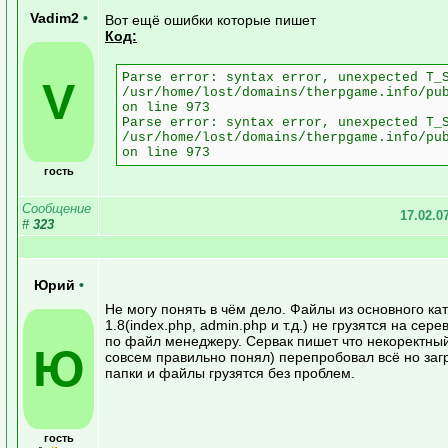
Vadim2
•
Вот ещё ошибки которые пишет
Код:
Parse error: syntax error, unexpected T_
V
/usr/home/lost/domains/therpgame.info/pu
on line 973
Parse error: syntax error, unexpected T_
/usr/home/lost/domains/therpgame.info/pu
on line 973
гость
Сообщение
17.02.0
#
323
Юрий
•
Не могу понять в чём дело. Файлы из основного к
1.8(index.php, admin.php и т.д.) не грузятся на сере
по файл менеджеру. Сервак пишет что некоректный 
Ю
совсем правильно понял) перепробовал всё но загру
папки и файлы грузятся без проблем.
гость