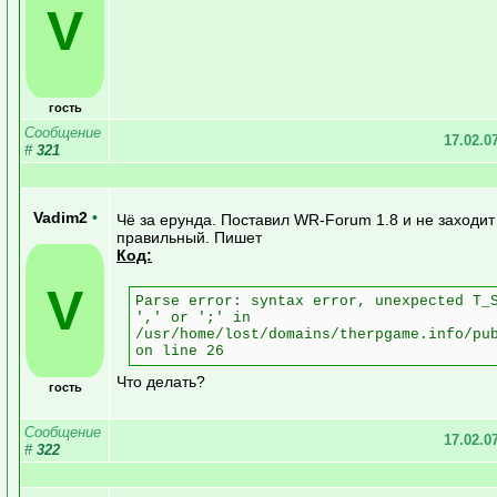
V
гость
Сообщение
17.02.0
#
321
Vadim2
•
Чё за ерунда. Поставил WR-Forum 1.8 и не заходит
правильный. Пишет
Код:
V
Parse error: syntax error, unexpected T_
',' or ';' in
/usr/home/lost/domains/therpgame.info/pu
on line 26
Что делать?
гость
Сообщение
17.02.0
#
322