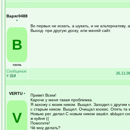
Варяг0488
•
Во первых не искать, а шукать, и не альтернативу, 
Выход- при другую доску, или меняй сайт.
В
гость
Сообщение
26.11.0
#
314
VERTU
•
Привет Всем!
Кароче у меня такая проблемка.
Я захожу с моим ником. Выщел. Заходил с другим н
с старым ником. Выщел. Очищал коокис. Опять та 
V
Новыю рег. делал С новым ником зашёл. вЫщел сно
ж куйня ((
Помогите!
Чё мну делать?