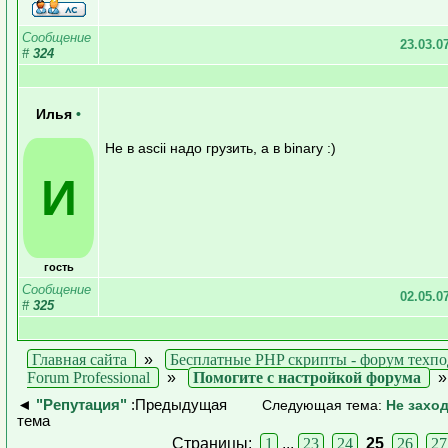
Сообщение
23.03.0
#
324
Илья
•
Не в ascii надо грузить, а в binary :)
И
гость
Сообщение
02.05.0
#
325
Главная сайта
»
Бесплатные PHP скрипты - форум техп
Forum Professional
»
Помогите с настройкой форума
◄
"Репутация"
:Предыдущая
Следующая тема:
Не заход
тема
Страницы:
1
...
23
24
25
26
27