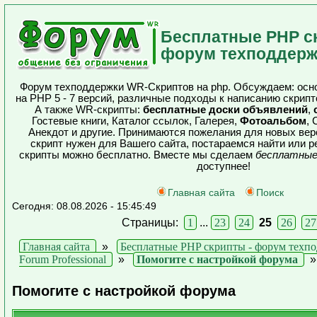
Бесплатные PHP с
форум техподдерж
Форум техподдержки WR-Скриптов на php. Обсуждаем: осн
на PHP 5 - 7 версий, различные подходы к написанию скрипт
А также WR-скрипты:
бесплатные доски объявлений
,
Гостевые книги, Каталог ссылок, Галерея,
Фотоальбом
, 
Анекдот и другие. Принимаются пожелания для новых вер
скрипт нужен для Вашего сайта, постараемся найти или р
скрипты можно бесплатно. Вместе мы сделаем
бесплатные
доступнее!
Главная сайта
Поиск
Сегодня: 08.08.2026 - 15:45:49
Страницы:
1
...
23
24
25
26
27
Главная сайта
»
Бесплатные PHP скрипты - форум техп
Forum Professional
»
Помогите с настройкой форума
Помогите с настройкой форума