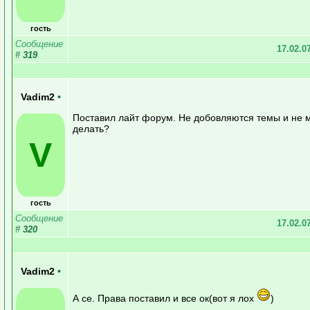
гость
Сообщение
17.02.0
#
319
Vadim2
•
Поставил лайт форум. Не добовляются темы и не 
делать?
V
гость
Сообщение
17.02.0
#
320
Vadim2
•
А се. Права поставил и все ок(вот я лох
)