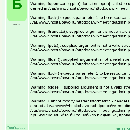
Б
Warning: fopen(config.php) [function.fopen]: failed to
denied in /var/www/vhosts/bavo.ru/httpdocs/wr-meeti
Warning: flock() expects parameter 1 to be resource, 
/var/www/vhosts/bavo.ru/httpdocs/wr-meeting/admin.p
гость
Warning: ftruncate(): supplied argument is not a valid
/var/www/vhosts/bavo.ru/httpdocs/wr-meeting/admin.p
Warning: fputs(): supplied argument is not a valid str
/var/www/vhosts/bavo.ru/httpdocs/wr-meeting/admin.p
Warning: fflush(): supplied argument is not a valid str
/var/www/vhosts/bavo.ru/httpdocs/wr-meeting/admin.p
Warning: flock() expects parameter 1 to be resource, 
/var/www/vhosts/bavo.ru/httpdocs/wr-meeting/admin.p
Warning: fclose(): supplied argument is not a valid st
/var/www/vhosts/bavo.ru/httpdocs/wr-meeting/admin.p
Warning: Cannot modify header information - headers 
started at /var/www/vhosts/bavo.ru/httpdocs/wr-meeti
/var/www/vhosts/bavo.ru/httpdocs/wr-meeting/admin.p
при изменении чёго бы то нибыло в админке, права
Сообщение
25.12.0