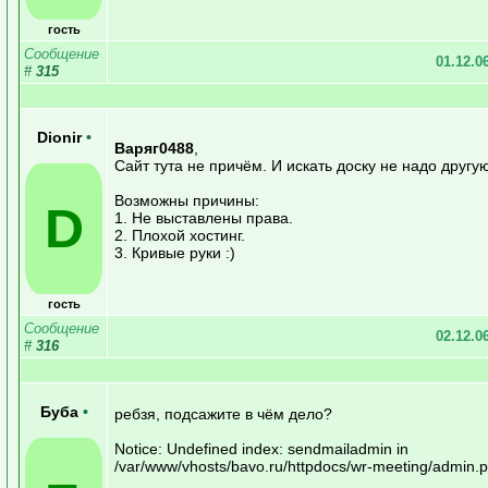
гость
Сообщение
01.12.0
#
315
Dionir
•
Варяг0488
,
Сайт тута не причём. И искать доску не надо другую
Возможны причины:
D
1. Не выставлены права.
2. Плохой хостинг.
3. Кривые руки :)
гость
Сообщение
02.12.0
#
316
Буба
•
ребзя, подсажите в чём дело?
Notice: Undefined index: sendmailadmin in
/var/www/vhosts/bavo.ru/httpdocs/wr-meeting/admin.p