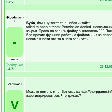
#
317
-Rootman-
•
Буба
, блин ну текст-то ошибок читайте.
failed to open stream: Permission denied -невозмож
закрыт. Права на запись файлу выставлены??? Пос
Все прочие функции работы с файлами из-за перво
-
невоможности что-то в него записать.
гость
Сообщение
26.12.0
#
318
Vadim2
•
Можете помочь мне. Вот ссылка http://therpgame.in
зарегистрироваться. Что делать?
V