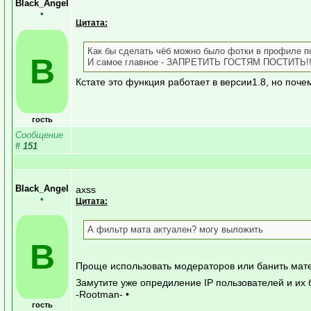
Black_Angel
•
Цитата:
Как бы сделать чёб можно было фотки в профиле п
B
И самое главное - ЗАПРЕТИТЬ ГОСТЯМ ПОСТИТЬ!!
Кстате это функция работает в версии1.8, но поче
гость
Сообщение
#
151
Black_Angel
axss
•
Цитата:
А фильтр мата актуален? могу выложить
B
Проще использовать модераторов или банить ма
Замутите уже опредиление IP пользователей и их 
-Rootman- •
гость