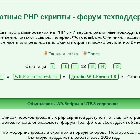
атные PHP скрипты - форум техподде
вы программирования на PHP 5 - 7 версий, различные подходы к 
ые книги, Каталог ссылок, Галерея,
Фотоальбом
, Счётчики, Рассы
мся найти или реализовать. Скачать скрипты можно бесплатно. Вм
Главная сайта
Поиск
Страницы:
...
12
...
1
10
11
13
14
15
»
»
»
Стран
и
WR-Forum Professional
Дизайн WR-Forum 1.8
Объявление - WR-Scriptы в UTF-8 кодировке
. Список перекодированных php скриптов доступен на главной стран
 обновлю каталог знакомств, форум Про, фотоальбом, доски объя
 что модернизировать в скриптах в первую очередь. Постараюсь и
Планирую продолжить работы весь 2026 год.