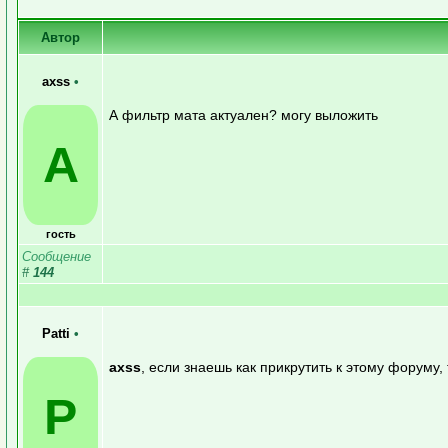
Автор
axss
•
А фильтр мата актуален? могу выложить
A
гость
Сообщение
#
144
Patti
•
axss
, если знаешь как прикрутить к этому форуму,
P