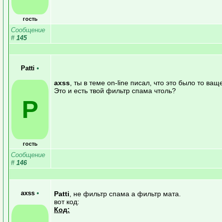
гость
Сообщение
#
145
Patti
•
axss
, ты в теме on-line писал, что это было то ващ
Это и есть твой фильтр спама чтоль?
P
гость
Сообщение
#
146
axss
•
Patti
, не фильтр спама а фильтр мата.
вот код:
Код: