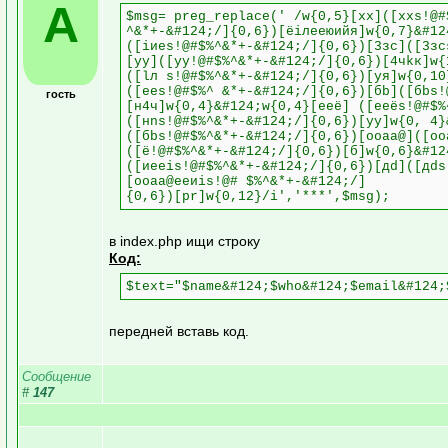
A
$msg= preg_replace(' /w{0,5}[хx]([хxs!@#
^&*+-&#124;/]{0,6})[ёiлeеюийя]w{0,7}&#12
([iиеs!@#$%^&*+-&#124;/]{0,6})[3зс]([3зс
[уy]([уy!@#$%^&*+-&#124;/]{0,6})[4чkк]w{
([lл s!@#$%^&*+-&#124;/]{0,6})[yя]w{0,10
([еes!@#$%^ &*+-&#124;/]{0,6})[бb]([бbs!
гость
[н4ч]w{0,4}&#124;w{0,4}[еeё] ([еeёs!@#$%
([нns!@#$%^&*+-&#124;/]{0,6})[уy]w{0, 4}
([бbs!@#$%^&*+-&#124;/]{0,6})[оoаa@]([оo
([ё!@#$%^&*+-&#124;/]{0,6})[б]w{0,6}&#12
([иeеis!@#$%^&*+-&#124;/]{0,6})[дd]([дds
[oоаa@еeиis!@# $%^&*+-&#124;/]
{0,6})[рr]w{0,12}/i','***',$msg);
в index.php ищи строку
Код:
$text="$name&#124;$who&#124;$email&#124;
передней вставь код.
Сообщение
#
147