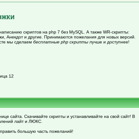
ржки
написанию скриптов на php 7 без MySQL. А также WR-скрипты:
лки, Анекдот и другие. Принимаются пожелания для новых версий.
есте мы сделаем
бесплатные php скрипты
лучше и доступнее!
ица 12
ице сайта. Скачивайте скрипты и устанавливайте на свой сайт! В
влений лайт и ЛЮКС.
справить большую часть пожеланий!