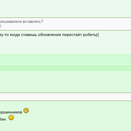
ользователя вставлять?
!
му-то когда ставишь обновления перестаёт робить((
тершинников
бан.