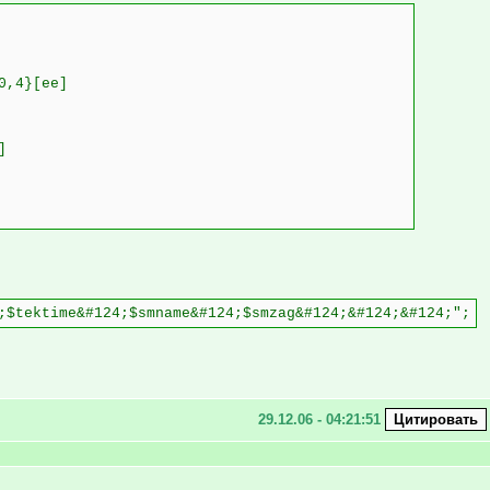
0,4}[еe]
]
;$tektime&#124;$smname&#124;$smzag&#124;&#124;&#124;";
29.12.06 - 04:21:51