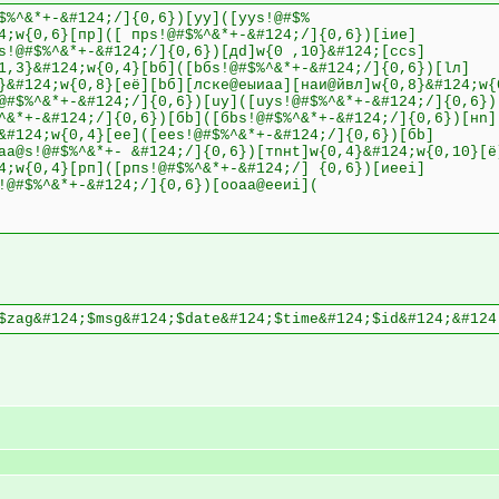
$%^&*+-&#124;/]{0,6})[уy]([уys!@#$%
4;w{0,6}[пp]([ пps!@#$%^&*+-&#124;/]{0,6})[iие]
s!@#$%^&*+-&#124;/]{0,6})[дd]w{0 ,10}&#124;[сcs]
1,3}&#124;w{0,4}[bб]([bбs!@#$%^&*+-&#124;/]{0,6})[lл]
}&#124;w{0,8}[её][bб][лске@eыиаa][наи@йвл]w{0,8}&#124;w{
@#$%^&*+-&#124;/]{0,6})[uу]([uуs!@#$%^&*+-&#124;/]{0,6})
^&*+-&#124;/]{0,6})[бb]([бbs!@#$%^&*+-&#124;/]{0,6})[нn]
&#124;w{0,4}[еe]([еes!@#$%^&*+-&#124;/]{0,6})[бb]
аa@s!@#$%^&*+- &#124;/]{0,6})[тnнt]w{0,4}&#124;w{0,10}[ё
4;w{0,4}[pп]([pпs!@#$%^&*+-&#124;/] {0,6})[иeеi]
!@#$%^&*+-&#124;/]{0,6})[oоаa@еeиi](
$zag&#124;$msg&#124;$date&#124;$time&#124;$id&#124;&#124