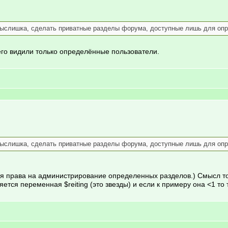
ыслишка, сделать приватные разделы форума, доступные лишь для опред
 его видили только определённые пользователи.
ыслишка, сделать приватные разделы форума, доступные лишь для опре
ся права на администрирование определенных разделов.) Смысл то
яется переменная $reiting (это звезды) и если к примеру она <1 т