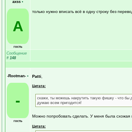
axss
•
только нужно вписать всё в одну строку без перево
A
гость
Сообщение
#
148
-Rootman-
•
Patti
,
Цитата:
-
скажи, ты можешь накрутить такую фишку - что бы
думаю всем пригодится!
Можно попробовать сделать. У меня была схожая 
гость
Цитата: