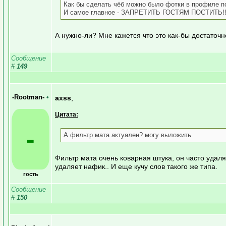
Как бы сделать чёб можно было фотки в профиле п
И самое главное - ЗАПРЕТИТЬ ГОСТЯМ ПОСТИТЬ!!
А нужно-ли? Мне кажется что это как-бы достаточ
Сообщение
#
149
-Rootman-
•
axss
,
Цитата:
-
А фильтр мата актуален? могу выложить
Фильтр мата очень коварная штука, он часто удал
удаляет нафик.. И еще кучу слов такого же типа.
гость
Сообщение
#
150