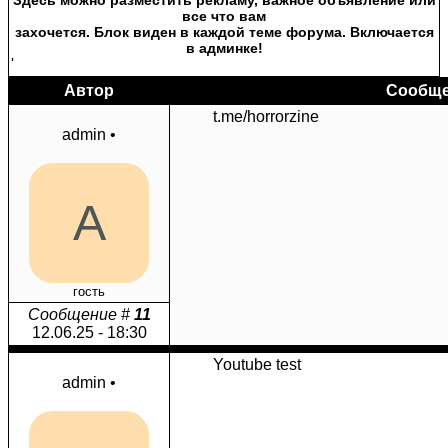
Здесь можно разместить рекламу, важное объявление или
все что вам
захочется. Блок виден в каждой теме форума. Включается
в админке!
'
Автор
Сообщ
t.me/horrorzine
admin
•
A
гость
Сообщение #
11
12.06.25 - 18:30
Youtube test
admin
•