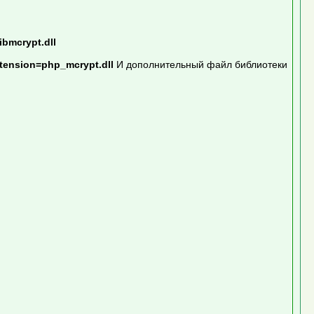
libmcrypt.dll
tension=php_mcrypt.dll
И дополнительный файл библиотеки