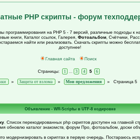
атные PHP скрипты - форум техподде
ы программирования на PHP 5 - 7 версий, различные подходы к на
тевые книги, Каталог ссылок, Галерея,
Фотоальбом
, Счётчики, Рас
постараемся найти или реализовать. Скачать скрипты можно беспл
доступнее!
Главная сайта
Поиск
Страницы:
...
5
1
3
4
6
»
»
»
Страница 5
жки
Защита от взлома
Мои предложения
Объявление - WR-Scriptы в UTF-8 кодировке
ку
. Список перекодированных php скриптов доступен на главной ст
емя обновлю каталог знакомств, форум Про, фотоальбом, доски об
то модернизировать в скриптах в первую очередь. Постараюсь ис