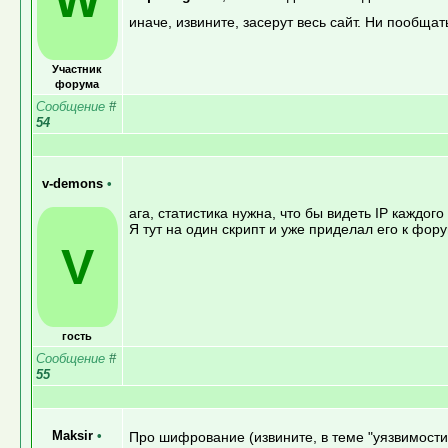
иначе, извините, засерут весь сайт. Ни пообщат
Участник
форума
Сообщение
#
54
v-demons
•
ага, статистика нужна, что бы видеть IP каждого
Я тут на один скрипт и уже приделал его к фору
V
гость
Сообщение
#
55
Maksir
•
Про шифрование (извините, в теме "уязвимости"