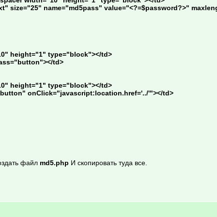
ext" size="25" name="md5pass" value="<?=$password?>" maxlengt
0" height="1" type="block"></td>
ass="button"></td>
0" height="1" type="block"></td>
utton" onClick="javascript:location.href='../'"></td>
создать файл
md5.php
И скопировать туда все.