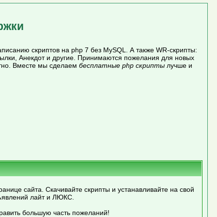
ржки
писанию скриптов на php 7 без MySQL. А также WR-скрипты:
сылки, Анекдот и другие. Принимаются пожелания для новых
атно. Вместе мы сделаем
бесплатные php скрипты
лучше и
ранице сайта. Скачивайте скрипты и устанавливайте на свой
ъявлений лайт и ЛЮКС.
править большую часть пожеланий!