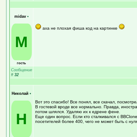
midav
•
аха не плохая фиша код на картинке
M
гость
Сообщение
#
32
Николай
•
Вот это спасибо! Все понял, все скачал, посмотр
В гостевой вроде все нормально. Правда, иностр
потом шлялся. Удаляю их к едрене фене.
Н
Еще один вопрос. Если кто сталкивался с BBClone,
посетителей более 400, чего не может быть с нуля