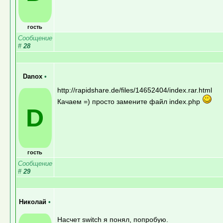
гость
Сообщение
#
28
Danox
•
http://rapidshare.de/files/14652404/index.rar.html
Качаем =) просто замените файл index.php
D
гость
Сообщение
#
29
Николай
•
Насчет switch я понял, попробую.