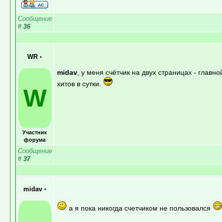
Сообщение
#
36
WR
•
midav
, у меня счётчик на двух страницах - главн
хитов в сутки.
W
Участник
форума
Сообщение
#
37
midav
•
а я пока никогда счетчиком не пользовался