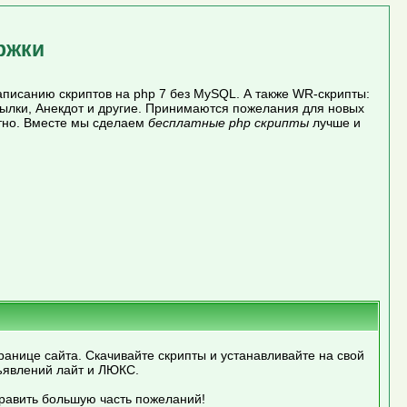
ржки
писанию скриптов на php 7 без MySQL. А также WR-скрипты:
сылки, Анекдот и другие. Принимаются пожелания для новых
атно. Вместе мы сделаем
бесплатные php скрипты
лучше и
ранице сайта. Скачивайте скрипты и устанавливайте на свой
ъявлений лайт и ЛЮКС.
править большую часть пожеланий!