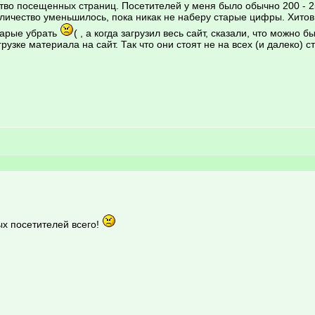
во посещенных страниц. Посетителей у меня было обычно 200 - 250
оличество уменьшилось, пока никак не наберу старые цифры. Хитов
тарые убрать
( , а когда загрузил весь сайт, сказали, что можно 
узке материала на сайт. Так что они стоят не на всех (и далеко) с
ых посетителей всего!