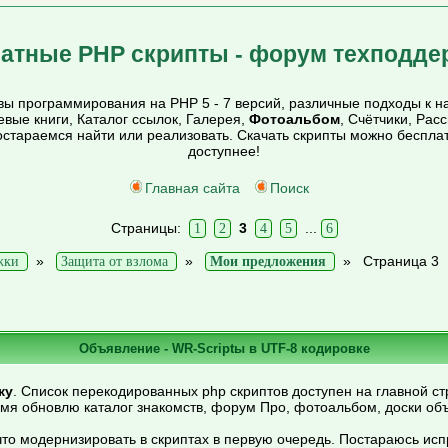
атные PHP скрипты - форум техподде
ы программирования на PHP 5 - 7 версий, различные подходы к на
тевые книги, Каталог ссылок, Галерея,
Фотоальбом
, Счётчики, Рас
постараемся найти или реализовать. Скачать скрипты можно беспл
доступнее!
Главная сайта
Поиск
Страницы:
3
...
1
2
4
5
6
»
»
»
Страница 3
жки
Защита от взлома
Мои предложения
Объявление - WR-Scriptы в UTF-8 кодировке
ку
. Список перекодированных php скриптов доступен на главной ст
емя обновлю каталог знакомств, форум Про, фотоальбом, доски об
то модернизировать в скриптах в первую очередь. Постараюсь ис