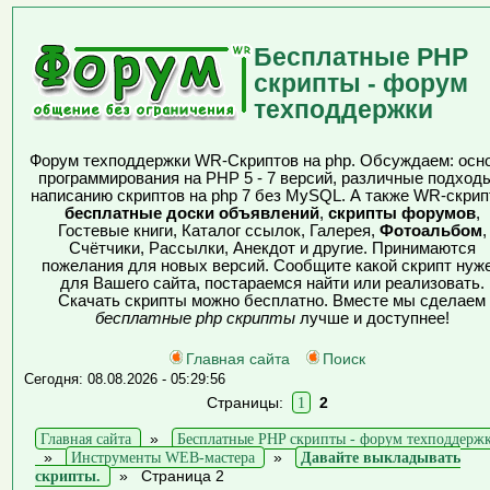
Бесплатные PHP
скрипты - форум
техподдержки
Форум техподдержки WR-Скриптов на php. Обсуждаем: осн
программирования на PHP 5 - 7 версий, различные подходы
написанию скриптов на php 7 без MySQL. А также WR-скрип
бесплатные доски объявлений
,
скрипты форумов
,
Гостевые книги, Каталог ссылок, Галерея,
Фотоальбом
,
Счётчики, Рассылки, Анекдот и другие. Принимаются
пожелания для новых версий. Сообщите какой скрипт нуж
для Вашего сайта, постараемся найти или реализовать.
Скачать скрипты можно бесплатно. Вместе мы сделаем
бесплатные php скрипты
лучше и доступнее!
Главная сайта
Поиск
Сегодня: 08.08.2026 - 05:29:56
Страницы:
1
2
Главная сайта
»
Бесплатные PHP скрипты - форум техподдерж
»
Инструменты WEB-мастера
»
Давайте выкладывать
скрипты.
»
Страница 2