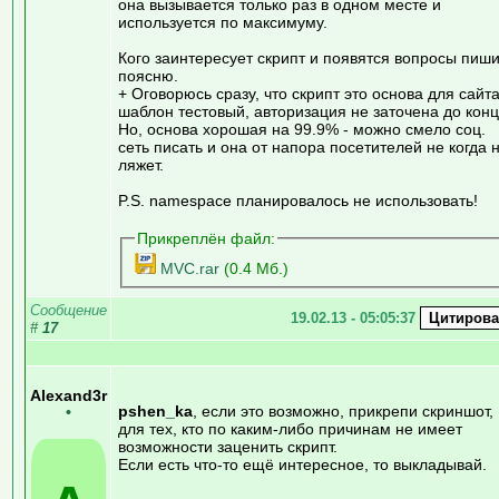
она вызывается только раз в одном месте и
используется по максимуму.
Кого заинтересует скрипт и появятся вопросы пиш
поясню.
+ Оговорюсь сразу, что скрипт это основа для сайта
шаблон тестовый, авторизация не заточена до конц
Но, основа хорошая на 99.9% - можно смело соц.
сеть писать и она от напора посетителей не когда 
ляжет.
P.S. namespace планировалось не использовать!
Прикреплён файл:
MVC.rar
(0.4 Мб.)
Сообщение
19.02.13 - 05:05:37
#
17
Alexand3r
pshen_ka
, если это возможно, прикрепи скриншот,
•
для тех, кто по каким-либо причинам не имеет
возможности заценить скрипт.
Если есть что-то ещё интересное, то выкладывай.