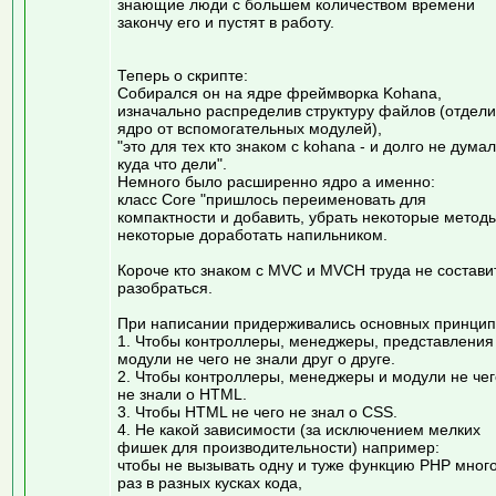
знающие люди с большем количеством времени
закончу его и пустят в работу.
Теперь о скрипте:
Собирался он на ядре фреймворка Kohana,
изначально распределив структуру файлов (отдели
ядро от вспомогательных модулей),
"это для тех кто знаком с kohana - и долго не думал
куда что дели".
Немного было расширенно ядро а именно:
класс Core "пришлось переименовать для
компактности и добавить, убрать некоторые методы
некоторые доработать напильником.
Короче кто знаком с MVC и MVCH труда не состави
разобраться.
При написании придерживались основных принцип
1. Чтобы контроллеры, менеджеры, представления
модули не чего не знали друг о друге.
2. Чтобы контроллеры, менеджеры и модули не чег
не знали о HTML.
3. Чтобы HTML не чего не знал о CSS.
4. Не какой зависимости (за исключением мелких
фишек для производительности) например:
чтобы не вызывать одну и туже функцию PHP мног
раз в разных кусках кода,