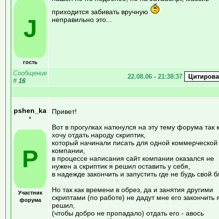
приходится забивать вручную
J
неправильно это...
гость
Сообщение
22.08.06 - 21:38:37
#
16
pshen_ka
Привет!
•
Вот в прогулках наткнулся на эту тему форума так 
хочу отдать народу скриптик,
который начинали писать для одной коммерческой
P
компании,
в процессе написания сайт компании оказался не
нужен а скриптик я решил оставить у себя,
в надежде закончить и запустить где не будь свой бл
Но так как времени в обрез, да и занятия другими
Участник
скриптами (по работе) не дадут мне его закончить 
форума
решил,
(чтобы добро не пропадало) отдать его - авось