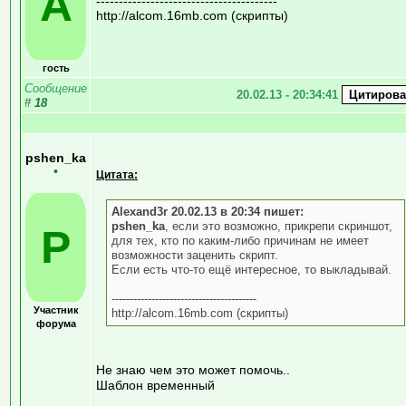
A
----------------------------------------
http://alcom.16mb.com (скрипты)
гость
Сообщение
20.02.13 - 20:34:41
#
18
pshen_ka
•
Цитата:
Alexand3r 20.02.13 в 20:34 пишет:
pshen_ka
, если это возможно, прикрепи скриншот,
P
для тех, кто по каким-либо причинам не имеет
возможности заценить скрипт.
Если есть что-то ещё интересное, то выкладывай.
----------------------------------------
Участник
http://alcom.16mb.com (скрипты)
форума
Не знаю чем это может помочь..
Шаблон временный