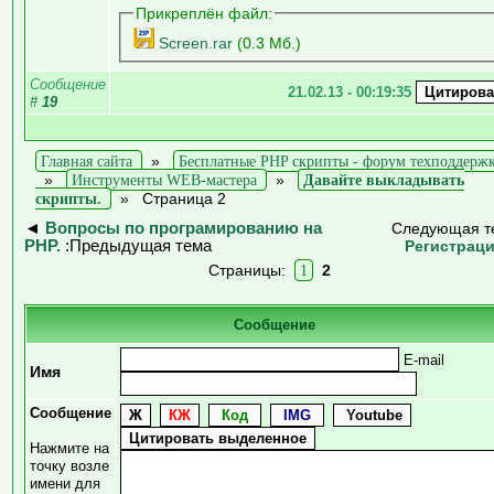
Прикреплён файл:
Screen.rar
(0.3 Мб.)
Сообщение
21.02.13 - 00:19:35
#
19
Главная сайта
»
Бесплатные PHP скрипты - форум техподдерж
»
Инструменты WEB-мастера
»
Давайте выкладывать
скрипты.
»
Страница 2
◄
Вопросы по програмированию на
Следующая т
PHP.
:Предыдущая тема
Регистрац
Страницы:
1
2
Сообщение
E-mail
Имя
Сообщение
Нажмите на
точку возле
имени для